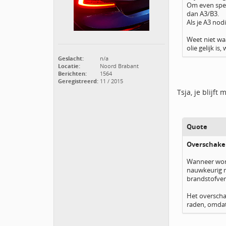
Om even speci
dan A3/B3.
Als je A3 no
Weet niet waa
olie gelijk i
Geslacht:
n/a
Locatie:
Noord Brabant
Berichten:
1564
Geregistreerd:
11 / 2015
Tsja, je blijft
Quote
Overschake
Wanneer word
nauwkeurig n
brandstofver
Het overschak
raden, omdat