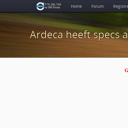
Home
Forum
Registr
Ardeca heeft specs 
G