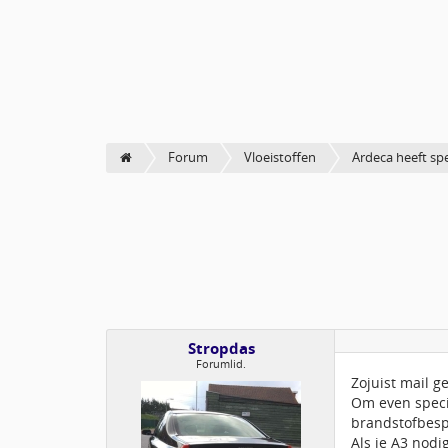
Forum
Vloeistoffen
Ardeca heeft sp
Stropdas
Forumlid.
Zojuist mail 
Om even specif
brandstofbesp
Als je A3 nod