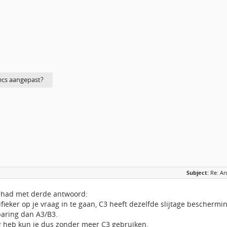
ecs aangepast?
Subject:
Re: Ar
gehad met derde antwoord:
ieker op je vraag in te gaan, C3 heeft dezelfde slijtage beschermi
aring dan A3/B3.
ig heb kun je dus zonder meer C3 gebruiken.