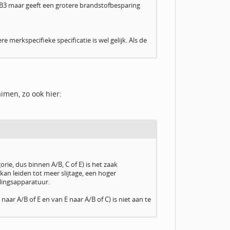
3/B3 maar geeft een grotere brandstofbesparing
merkspecifieke specificatie is wel gelijk. Als de
aimen, zo ook hier:
e, dus binnen A/B, C of E) is het zaak
an leiden tot meer slijtage, een hoger
lingsapparatuur.
ar A/B of E en van E naar A/B of C) is niet aan te