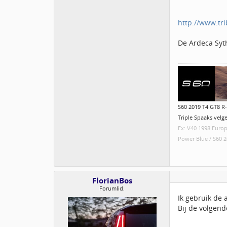
http://www.tri
De Ardeca Syt
S60 2019 T4 GT8 R-
Triple Spaaks velg
Ex: V40 1998 Europ
Power Blue / S60 2
FlorianBos
Forumlid.
Ik gebruik de 
Bij de volgend