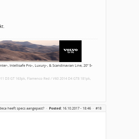
kt.
er-, Intellisafe Pro-, Luxury-, & Scandinavian Line, 20" 5-
2011 D3 GT 163pk, Flamenco Red / V60 2014 D4 GT8 181pk,
deca heeft specs aangepast?
·
Posted:
16.10.2017 - 18:46 ·
#18