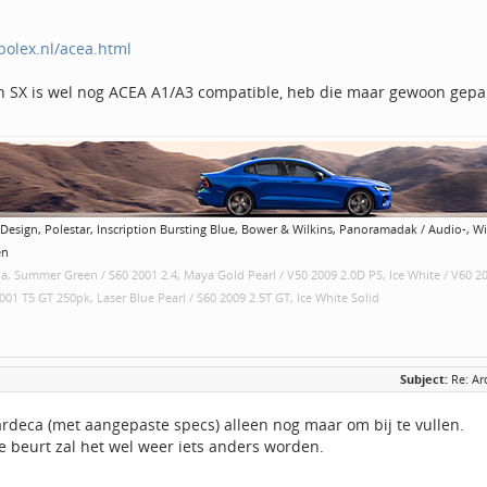
bolex.nl/acea.html
h SX is wel nog ACEA A1/A3 compatible, heb die maar gewoon gepa
Design, Polestar, Inscription Bursting Blue, Bower & Wilkins, Panoramadak / Audio-, Wint
en
a, Summer Green / S60 2001 2.4, Maya Gold Pearl / V50 2009 2.0D PS, Ice White / V60 
001 T5 GT 250pk, Laser Blue Pearl / S60 2009 2.5T GT, Ice White Solid
Subject:
Re: Ar
ardeca (met aangepaste specs) alleen nog maar om bij te vullen.
e beurt zal het wel weer iets anders worden.