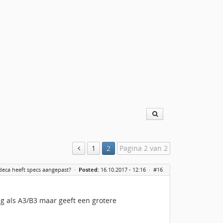
1
2
Pagina 2 van 2
deca heeft specs aangepast?
·
Posted:
16.10.2017 - 12:16 ·
#16
ng als A3/B3 maar geeft een grotere