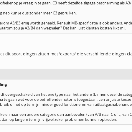
fieker op je vraag in te gaan, C3 heeft dezelfde slijtage bescherming als A
dig heb kun je dus zonder meer C3 gebruiken.
rom A3/B3 erbij wordt gehaald. Renault MB-specificatie is ook anders. Andere 
s, waarom zou je A3/B4 dan weghalen? Dat kan juist klanten kosten lijkt mij.
 met dit soort dingen zitten met 'experts' die verschillende dingen cl
ling
t overgeschakeld van het ene type naar het andere (binnen dezelfde categori
a te gaan wat voor de betreffende motor is toegestaan. Een onjuiste keuze k
bruik of het op termijn minder goed functioneren van uitlaatgasnabehande
elen naar een andere categorie dan aanbevolen (van A/B naar C of E, van C na
 dan op langere termijn vrijwel zeker problemen kunnen optreden.