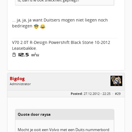
is, dan is ie ook sheckheft gepflegt!!
... ja, ja, ja want Duitsers mogen niet liegen noch
bedriegen
V70 2.0T R-Design Powershift Black Stone 10-2012
Leasebakkie.
Bigdog
Administrator
Geslacht:
Posted:
27.12.2012 - 22:25 ·
#29
Locatie:
De glimlach van Twente
Homepage:
volvov70forum.com
Berichten:
40316
Geregistreerd:
07 / 2009
Quote door raysa
Mocht je ooit een Volvo met een Duits nummerbord