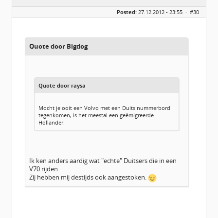
Geslacht:
Posted:
27.12.2012 - 23:55 ·
#30
Locatie:
Z.O. Brabant
Leeftijd:
67
Berichten:
2616
Geregistreerd:
11 / 2012
Quote door Bigdog
Quote door raysa
Mocht je ooit een Volvo met een Duits nummerbord
tegenkomen, is het meestal een geëmigreerde
Hollander.
Ik ken anders aardig wat "echte" Duitsers die in een
V70 rijden.
Zij hebben mij destijds ook aangestoken.