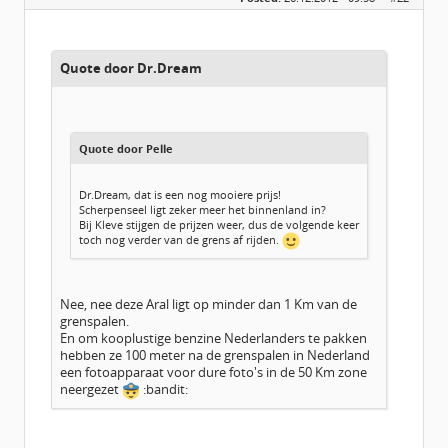
Leeftijd:
52
Berichten:
359
Geregistreerd:
12 / 2012
Quote door Dr.Dream
Quote door Pelle
Dr.Dream, dat is een nog mooiere prijs!
Scherpenseel ligt zeker meer het binnenland in?
Bij Kleve stijgen de prijzen weer, dus de volgende keer
toch nog verder van de grens af rijden.
Nee, nee deze Aral ligt op minder dan 1 Km van de
grenspalen.
En om kooplustige benzine Nederlanders te pakken
hebben ze 100 meter na de grenspalen in Nederland
een fotoapparaat voor dure foto's in de 50 Km zone
neergezet
:bandit: