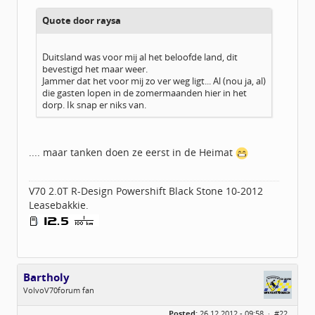
Geregistreerd:
10 / 2012
Quote door raysa
Duitsland was voor mij al het beloofde land, dit
bevestigd het maar weer.
Jammer dat het voor mij zo ver weg ligt... Al (nou ja, al)
die gasten lopen in de zomermaanden hier in het
dorp. Ik snap er niks van.
.... maar tanken doen ze eerst in de Heimat
V70 2.0T R-Design Powershift Black Stone 10-2012
Leasebakkie.
Bartholy
VolvoV70forum fan
Geslacht:
Posted:
26.12.2012 - 09:58 ·
#22
Locatie:
Gangelt (D)