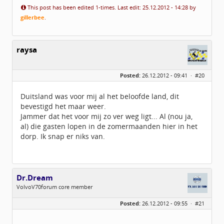
This post has been edited 1-times. Last edit: 25.12.2012 - 14:28 by
gillerbee
.
raysa
Posted:
26.12.2012 - 09:41 ·
#20
Duitsland was voor mij al het beloofde land, dit
bevestigd het maar weer.
Jammer dat het voor mij zo ver weg ligt... Al (nou ja,
al) die gasten lopen in de zomermaanden hier in het
dorp. Ik snap er niks van.
Dr.Dream
VolvoV70forum core member
Geslacht:
Posted:
26.12.2012 - 09:55 ·
#21
Locatie:
Übach-Palenberg (Scherpenseel)
Leeftijd:
44
Berichten:
1312