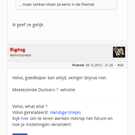
.... maar tanken doen ze eerst in de Heimat
Ik geef ze gelijk.
Bigdog
Administrator
Geslacht:
Posted:
26.12.2012 - 21:26 ·
#24
Locatie:
De glimlach van Twente
Homepage:
volvov70forum.com
Berichten:
40316
Volvo, goedkoper kan altijd, veiliger (bijna) niet.
Geregistreerd:
07 / 2009
Meelezende Duitsers ? :whistle:
Volvo, what else ?
Volvo gerelateerd:
Handige linkjes
Kijk
hier
om te leren werken met/op het forum en
hoe je instellingen verandert.