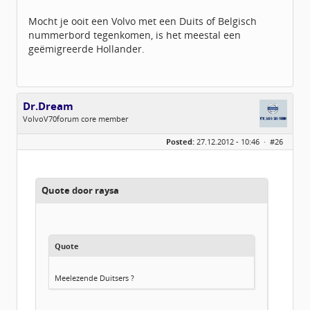
Mocht je ooit een Volvo met een Duits of Belgisch
nummerbord tegenkomen, is het meestal een
geëmigreerde Hollander.
Dr.Dream
VolvoV70forum core member
Geslacht:
Posted:
27.12.2012 - 10:46 ·
#26
Locatie:
Übach-Palenberg (Scherpenseel)
Leeftijd:
44
Berichten:
1312
Geregistreerd:
10 / 2012
Quote door raysa
Quote
Meelezende Duitsers ?