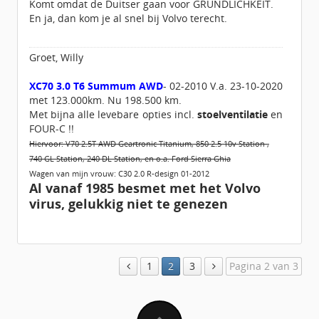
Komt omdat de Duitser gaan voor GRUNDLICHKEIT.
En ja, dan kom je al snel bij Volvo terecht.
Groet, Willy
XC70 3.0 T6 Summum AWD
- 02-2010 V.a. 23-10-2020
met 123.000km. Nu 198.500 km.
Met bijna alle levebare opties incl.
stoelventilatie
en
FOUR-C !!
Hiervoor: V70 2.5T AWD Geartronic Titanium, 850 2.5 10v Station ,
740 GL Station, 240 DL Station, en o.a. Ford Sierra Ghia
Wagen van mijn vrouw: C30 2.0 R-design 01-2012
Al vanaf 1985 besmet met het Volvo
virus, gelukkig niet te genezen
1
2
3
Pagina 2 van 3