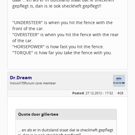
gepflegt is, dan is ie ook sheckheft gepflegt!!
"UNDERSTEER" is when you hit the fence with the
front of the car.
"OVERSTEER" is when you hit the fence with the rear
of the car.
"HORSEPOWER" is how fast you hit the fence.
"TORQUE" is how far you take the fence with you.
Dr.Dream
VolvoV70forum core member
Geslacht:
Posted:
27.12.2012 - 17:52 ·
#28
Locatie:
Übach-Palenberg (Scherpenseel)
Leeftijd:
44
Berichten:
1312
Geregistreerd:
10 / 2012
Quote door gillerbee
... en als er in duitsland staat dat ie sheckheft gepflegt