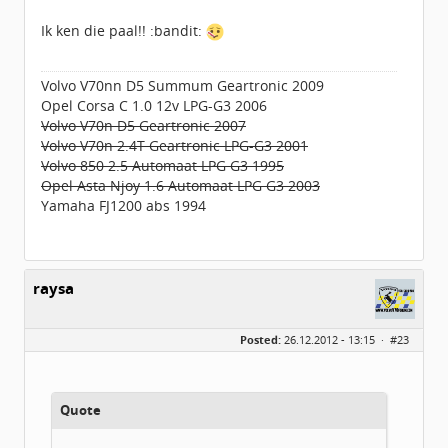
Ik ken die paal!! :bandit:
Volvo V70nn D5 Summum Geartronic 2009
Opel Corsa C 1.0 12v LPG-G3 2006
Volvo V70n D5 Geartronic 2007
Volvo V70n 2.4T Geartronic LPG-G3 2001
Volvo 850 2.5 Automaat LPG G3 1995
Opel Asta Njoy 1.6 Automaat LPG G3 2003
Yamaha FJ1200 abs 1994
raysa
Posted:
26.12.2012 - 13:15 ·
#23
Quote