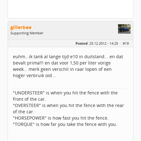
gillerbee
Supporting Member
Geslacht:
Posted:
25.12.2012 - 14:25 ·
#19
Locatie:
enschede
Leeftijd:
54
Berichten:
1125
euhm...ik tank al lange tijd e10 in duitsland... en dat
Geregistreerd:
09 / 2010
bevalt prima!!! en dat voor 1,50 per liter vorige
week... merk geen verschil in raar lopen of een
hoger verbruik oid...
"UNDERSTEER" is when you hit the fence with the
front of the car.
"OVERSTEER" is when you hit the fence with the rear
of the car.
"HORSEPOWER" is how fast you hit the fence.
"TORQUE" is how far you take the fence with you.