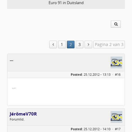
Euro 91 in Duitsland
1
2
3
Pagina 2 van 3
...
Posted:
25.12.2012 - 13:13 ·
#16
...
JérômeV70R
Forumlid.
Geslacht:
Posted:
25.12.2012 - 14:10 ·
#17
Locatie:
Zeeland