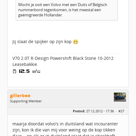
Mocht je ooit een Volvo met een Duits of Belgisch
nummerbord tegenkomen, is het meestal een
geëmigreerde Hollander.
Jij slaat de spijker op zijn kop
V70 2.0T R-Design Powershift Black Stone 10-2012
Leasebakkie.
gillerbee
Supporting Member
Geslacht:
Posted:
27.12.2012 - 17:36 ·
#27
Locatie:
enschede
Leeftijd:
54
Berichten:
1125
maarja doordat volvo's in duitsland wat incouranter
Geregistreerd:
09 / 2010
zijn, kon ik die van mij voor weing op de kop tikken
daar... en als er in duitsland staat dat ie sheckheft