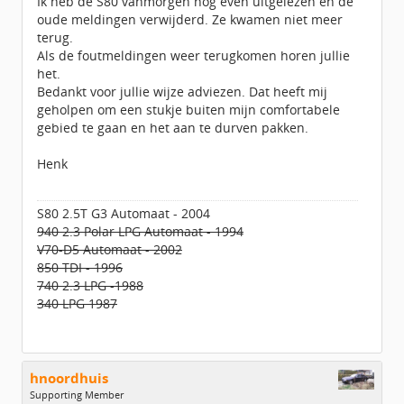
Ik heb de S80 vanmorgen nog even uitgelezen en de
oude meldingen verwijderd. Ze kwamen niet meer
terug.
Als de foutmeldingen weer terugkomen horen jullie
het.
Bedankt voor jullie wijze adviezen. Dat heeft mij
geholpen om een stukje buiten mijn comfortabele
gebied te gaan en het aan te durven pakken.
Henk
S80 2.5T G3 Automaat - 2004
940 2.3 Polar LPG Automaat - 1994
V70-D5 Automaat - 2002
850 TDI - 1996
740 2.3 LPG -1988
340 LPG 1987
hnoordhuis
Supporting Member