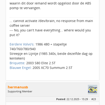
waarin dit door iemand wordt opgelost door de ABS
pomp te vervangen.
... cannot activate /dev/brain, no response from main
coffee server
--- No, you can't have everything... where would you
put it?
Eerdere Volvo's
: 1986 480 + stapeltje
740/760/780/940
Streepje en Lijntje (1985 340s, beide dezelfde dag op
kenteken)
Briquette
: 2003 S80 Elite 2.5T
Blauwe Engel
: 2005 XC70 Summum 2.5T
hermanusb
Supporting Member
Geslacht:
Posted:
22.12.2025 - 15:29 ·
#23
Locatie:
Tiel
Leeftijd:
63