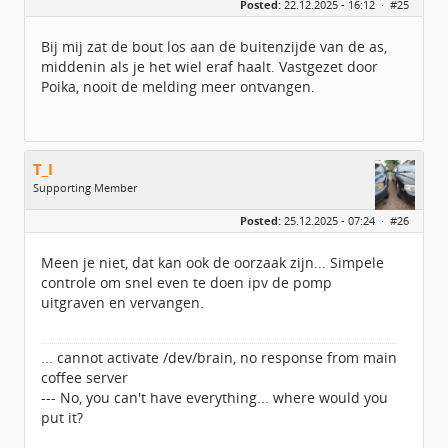
Posted:
22.12.2025 - 16:12 ·
#25
Leeftijd:
34
Berichten:
103
Geregistreerd:
10 / 2023
Bij mij zat de bout los aan de buitenzijde van de as,
middenin als je het wiel eraf haalt. Vastgezet door
Poika, nooit de melding meer ontvangen.
T_I
Supporting Member
Geslacht:
Posted:
25.12.2025 - 07:24 ·
#26
Locatie:
Lelystad
Leeftijd:
53
Homepage:
jan.huijsmans.nu/
Meen je niet, dat kan ook de oorzaak zijn... Simpele
Berichten:
1297
controle om snel even te doen ipv de pomp
Geregistreerd:
09 / 2018
uitgraven en vervangen.
... cannot activate /dev/brain, no response from main
coffee server
--- No, you can't have everything... where would you
put it?