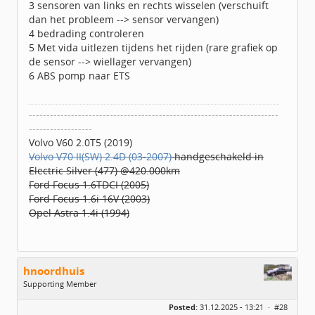
3 sensoren van links en rechts wisselen (verschuift
dan het probleem --> sensor vervangen)
4 bedrading controleren
5 Met vida uitlezen tijdens het rijden (rare grafiek op
de sensor --> wiellager vervangen)
6 ABS pomp naar ETS
-----------------------------------------------------------------------
------------------
Volvo V60 2.0T5 (2019)
Volvo V70 II(SW) 2.4D (03-2007)
handgeschakeld in
Electric Silver (477) @420.000km
Ford Focus 1.6TDCI (2005)
Ford Focus 1.6i 16V (2003)
Opel Astra 1.4i (1994)
hnoordhuis
Supporting Member
Geslacht:
Posted:
31.12.2025 - 13:21 ·
#28
Locatie:
Delfzijl