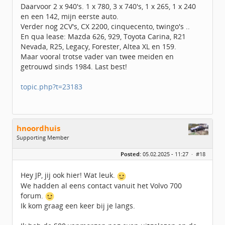
Daarvoor 2 x 940's. 1 x 780, 3 x 740's, 1 x 265, 1 x 240
en een 142, mijn eerste auto.
Verder nog 2CV's, CX 2200, cinquecento, twingo's ..
En qua lease: Mazda 626, 929, Toyota Carina, R21
Nevada, R25, Legacy, Forester, Altea XL en 159.
Maar vooral trotse vader van twee meiden en
getrouwd sinds 1984. Last best!
topic.php?t=23183
hnoordhuis
Supporting Member
Geslacht:
Posted:
05.02.2025 - 11:27 ·
#18
Locatie:
Delfzijl
Leeftijd:
57
Berichten:
92
Hey JP, jij ook hier! Wat leuk.
Geregistreerd:
11 / 2015
We hadden al eens contact vanuit het Volvo 700
forum.
Ik kom graag een keer bij je langs.