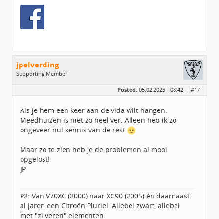
jpelverding
Supporting Member
Geslacht:
Posted:
05.02.2025 - 08:42 ·
#17
Locatie:
Eemsdelta - Delfzijl
Leeftijd:
69
Homepage:
elverdesign.nl
Als je hem een keer aan de vida wilt hangen:
Berichten:
610
Meedhuizen is niet zo heel ver. Alleen heb ik zo
Geregistreerd:
05 / 2020
ongeveer nul kennis van de rest
Maar zo te zien heb je de problemen al mooi
opgelost!
JP
P2: Van V70XC (2000) naar XC90 (2005) én daarnaast
al jaren een Citroën Pluriel. Allebei zwart, allebei
met "zilveren" elementen.