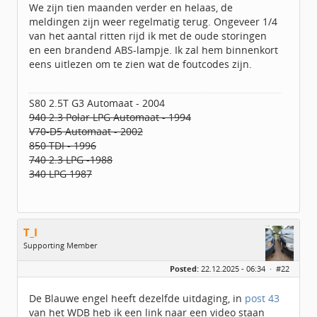
Berichten:
92
We zijn tien maanden verder en helaas, de
Geregistreerd:
11 / 2015
meldingen zijn weer regelmatig terug. Ongeveer 1/4
van het aantal ritten rijd ik met de oude storingen
en een brandend ABS-lampje. Ik zal hem binnenkort
eens uitlezen om te zien wat de foutcodes zijn.
S80 2.5T G3 Automaat - 2004
940 2.3 Polar LPG Automaat - 1994
V70-D5 Automaat - 2002
850 TDI - 1996
740 2.3 LPG -1988
340 LPG 1987
T_I
Supporting Member
Geslacht:
Posted:
22.12.2025 - 06:34 ·
#22
Locatie:
Lelystad
Leeftijd:
53
Homepage:
jan.huijsmans.nu/
De Blauwe engel heeft dezelfde uitdaging, in
post 43
Berichten:
1297
van het WDB heb ik een link naar een video staan
Geregistreerd:
09 / 2018