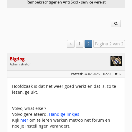
Rembekrachtiger en Anti Skid - service vereist
1
2
Pagina 2 van 2
Bigdog
Administrator
Geslacht:
Posted:
04.02.2025 - 16:20 ·
#16
Locatie:
De glimlach van Twente
Homepage:
volvov70forum.com
Berichten:
40316
Hoofdzaak is dat het weer goed werkt en dat is, zo te
Geregistreerd:
07 / 2009
lezen, gelukt.
Volvo, what else ?
Volvo gerelateerd:
Handige linkjes
Kijk
hier
om te leren werken met/op het forum en
hoe je instellingen verandert.