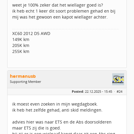
Berichten:
4960
weet je 100% zeker dat het wiellager goed is?
Geregistreerd:
02 / 2015
ik heb echt 1 keer dit soort problemen gehad en bij
mij was het gewoon een kapot wiellager achter.
XC60 2012 D5 AWD
149K km
205K km
255K km
hermanusb
Supporting Member
Geslacht:
Posted:
22.12.2025 - 15:45 ·
#24
Locatie:
Tiel
Leeftijd:
63
Berichten:
4960
ik moest even zoeken in mijn wegdagboek.
Geregistreerd:
02 / 2015
ik heb het zelfde gehad, anti skid meldingen.
advies hier was naar ETS en de Abs doorsolderen
maar ETS zij die is goed.
hij zij er is een wielnaaf kapot daar zit een Abs ring