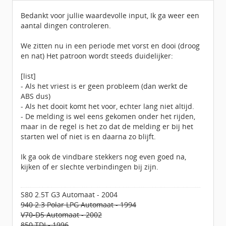
Leeftijd:
57
Berichten:
92
Bedankt voor jullie waardevolle input, Ik ga weer een
Geregistreerd:
11 / 2015
aantal dingen controleren.
We zitten nu in een periode met vorst en dooi (droog
en nat) Het patroon wordt steeds duidelijker:
[list]
- Als het vriest is er geen probleem (dan werkt de
ABS dus)
- Als het dooit komt het voor, echter lang niet altijd.
- De melding is wel eens gekomen onder het rijden,
maar in de regel is het zo dat de melding er bij het
starten wel of niet is en daarna zo blijft.
Ik ga ook de vindbare stekkers nog even goed na,
kijken of er slechte verbindingen bij zijn.
S80 2.5T G3 Automaat - 2004
940 2.3 Polar LPG Automaat - 1994
V70-D5 Automaat - 2002
850 TDI - 1996