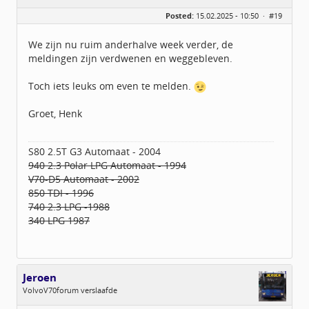
Geslacht:
Posted:
15.02.2025 - 10:50 ·
#19
Locatie:
Delfzijl
Leeftijd:
57
Berichten:
92
We zijn nu ruim anderhalve week verder, de
Geregistreerd:
11 / 2015
meldingen zijn verdwenen en weggebleven.
Toch iets leuks om even te melden.
Groet, Henk
S80 2.5T G3 Automaat - 2004
940 2.3 Polar LPG Automaat - 1994
V70-D5 Automaat - 2002
850 TDI - 1996
740 2.3 LPG -1988
340 LPG 1987
Jeroen
VolvoV70forum verslaafde
Geslacht: