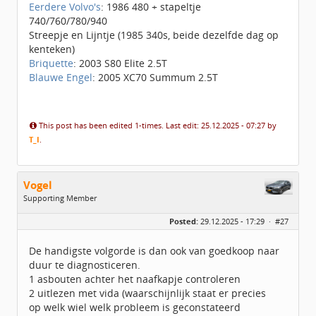
Eerdere Volvo's
: 1986 480 + stapeltje
740/760/780/940
Streepje en Lijntje (1985 340s, beide dezelfde dag op
kenteken)
Briquette
: 2003 S80 Elite 2.5T
Blauwe Engel
: 2005 XC70 Summum 2.5T
This post has been edited 1-times. Last edit: 25.12.2025 - 07:27 by
T_I
.
Vogel
Supporting Member
Geslacht:
Posted:
29.12.2025 - 17:29 ·
#27
Locatie:
Breda
Leeftijd:
48
Berichten:
1603
De handigste volgorde is dan ook van goedkoop naar
Geregistreerd:
06 / 2017
duur te diagnosticeren.
1 asbouten achter het naafkapje controleren
2 uitlezen met vida (waarschijnlijk staat er precies
op welk wiel welk probleem is geconstateerd