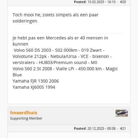
Posted:
15.02.2025 - 16:10 ·
#20
Locatie:
Veendam
Leeftijd:
40
Berichten:
3889
Toch mooi he, zoiets simpels als een paar
Geregistreerd:
09 / 2009
solderingen.
Je hebt pas een Mercedes als er 40 mensen in
kunnen
Volvo S60 D5 2003 - 502.000km - 019 Zwart -
Volvotune 212pk - Nebula/Ursa - VCE - bixenon -
verstralers - HU803/Premium sound - MII
Volvo S60 2.5t 2008 - Vialle LPi - 450.000 km - Magic
Blue
Yamaha FJR 1300 2006
Yamaha XJ600S 1994
hnoordhuis
Supporting Member
Geslacht:
Posted:
20.12.2025 - 00:08 ·
#21
Locatie:
Delfzijl
Leeftijd:
57