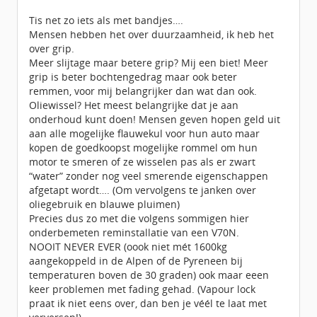
Tis net zo iets als met bandjes….
Mensen hebben het over duurzaamheid, ik heb het
over grip.
Meer slijtage maar betere grip? Mij een biet! Meer
grip is beter bochtengedrag maar ook beter
remmen, voor mij belangrijker dan wat dan ook.
Oliewissel? Het meest belangrijke dat je aan
onderhoud kunt doen! Mensen geven hopen geld uit
aan alle mogelijke flauwekul voor hun auto maar
kopen de goedkoopst mogelijke rommel om hun
motor te smeren of ze wisselen pas als er zwart
“water” zonder nog veel smerende eigenschappen
afgetapt wordt…. (Om vervolgens te janken over
oliegebruik en blauwe pluimen)
Precies dus zo met die volgens sommigen hier
onderbemeten reminstallatie van een V70N.
NOOIT NEVER EVER (oook niet mét 1600kg
aangekoppeld in de Alpen of de Pyreneen bij
temperaturen boven de 30 graden) ook maar eeen
keer problemen met fading gehad. (Vapour lock
praat ik niet eens over, dan ben je véél te laat met