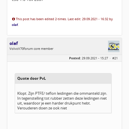
This post has been edited 2-times. Last edit: 29.09.2021 - 16:32 by
olaf
.
olaf
VolvoV70forum core member
Geslacht:
Posted:
29.09.2021 - 15:27 ·
#21
Locatie:
Biddinghuizen
Berichten:
2128
Geregistreerd:
01 / 2010
Quote door PvL
Klopt. Zijn PTFE/ teflon leidingen die ommanteld zijn.
In tegenstelling tot rubber zetten deze leidingen niet
uit, waardoor je een harder drukpunt hebt.
Verouderen doen ze ook niet