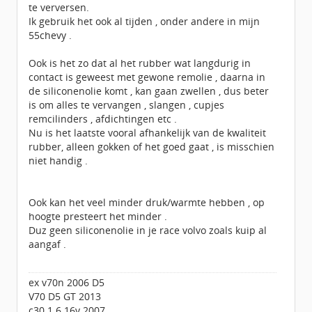
te verversen.
Ik gebruik het ook al tijden , onder andere in mijn
55chevy .
Ook is het zo dat al het rubber wat langdurig in
contact is geweest met gewone remolie , daarna in
de siliconenolie komt , kan gaan zwellen , dus beter
is om alles te vervangen , slangen , cupjes
remcilinders , afdichtingen etc .
Nu is het laatste vooral afhankelijk van de kwaliteit
rubber, alleen gokken of het goed gaat , is misschien
niet handig .
Ook kan het veel minder druk/warmte hebben , op
hoogte presteert het minder .
Duz geen siliconenolie in je race volvo zoals kuip al
aangaf .
ex v70n 2006 D5
V70 D5 GT 2013
c30 1.6 16v 2007