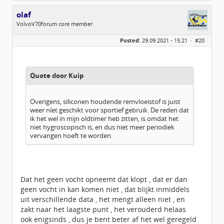
olaf
VolvoV70forum core member
Geslacht:
Posted:
29.09.2021 - 15:21 ·
#20
Locatie:
Biddinghuizen
Berichten:
2128
Geregistreerd:
01 / 2010
Quote door Kuip
Overigens, siliconen houdende remvloeistof is juist
weer níet geschikt voor sportief gebruik. De reden dat
ik het wel in mijn oldtimer heb zitten, is omdat het
niet hygroscopisch is, en dus niet meer periodiek
vervangen hoeft te worden.
Dat het geen vocht opneemt dat klopt , dat er dan
geen vocht in kan komen niet , dat blijkt inmiddels
uit verschillende data , het mengt alleen niet , en
zakt naar het laagste punt , het verouderd helaas
ook enigsinds , dus je bent beter af het wel geregeld