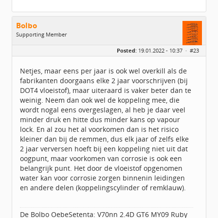
Bolbo
Supporting Member
Geslacht:
Posted:
19.01.2022 - 10:37 ·
#23
Locatie:
Spanje (Oviedo)
Berichten:
4849
Geregistreerd:
09 / 2016
Netjes, maar eens per jaar is ook wel overkill als de
fabrikanten doorgaans elke 2 jaar voorschrijven (bij
DOT4 vloeistof), maar uiteraard is vaker beter dan te
weinig. Neem dan ook wel de koppeling mee, die
wordt nogal eens overgeslagen, al heb je daar veel
minder druk en hitte dus minder kans op vapour
lock. En al zou het al voorkomen dan is het risico
kleiner dan bij de remmen, dus elk jaar of zelfs elke
2 jaar verversen hoeft bij een koppeling niet uit dat
oogpunt, maar voorkomen van corrosie is ook een
belangrijk punt. Het door de vloeistof opgenomen
water kan voor corrosie zorgen binnenin leidingen
en andere delen (koppelingscylinder of remklauw).
De Bolbo OebeSetenta: V70nn 2.4D GT6 MY09 Ruby