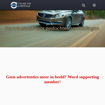
Remvloeistof voor gevlochten remleidingen
Geen advertenties meer in beeld? Word supporting
member!