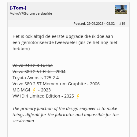
[-Tom-]
VolvoV70forum verslaafde
Geslacht:
Posted:
29.09.2021 - 08:32 ·
#19
Locatie:
Achterhoek
Leeftijd:
39
Homepage:
fs1forum.com
Het is ook altijd de eerste upgrade die ik doe aan
Berichten:
4065
een gemotoriseerde tweewieler (als ze het nog niet
Geregistreerd:
10 / 2013
hebben)
Volvo 940 2.3 Turbo
Volvo S80 2.5T Elite - 2004
Toyota Avensis T25 2.4
Volvo S80 2.5T Momentum Graphite - 2006
MG MG4
- 2023
VW ID.4 Limited Edition - 2025
The primary function of the design engineer is to make
things difficult for the fabricator and impossible for the
serviceman