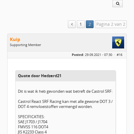
1
2
Pagina 2 van 2
Kuip
Supporting Member
Geslacht:
Posted:
29.09.2021 - 07:30 ·
#16
Locatie:
Uithoorn
Leeftijd:
60
Berichten:
680
Geregistreerd:
08 / 2018
Quote door Hedzerd21
Dit is wat ik heb gevonden wat betreft de Castrol SRF:
Castrol React SRF Racing kan met alle gewone DOT 3 /
DOT 4 remvloeistoffen vermengd worden.
SPECIFICATIES:
SAE J1703 / J1704
FMVSS 116 DOT4
JIS K2233 Class 4