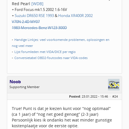
Red Pearl
[WDB]
+ Ford Focus mk1.5 2002 1.6-16V
+
Suzuki DR650 RSE 1993
&
Honda XR400R 2002
V70N 2.4D MY07
1983 Mercedes-Benz W123 300D
-
Handige Linkjes: veel voorkomende problemen, oplossingen en
nog veel meer
-
Lijst forumleden met VIDA/DICE per regio
-
Conversietabel OBD2-foutcodes naar VIDA-codes
Noob
Supporting Member
Geslacht:
Posted:
23.01.2022 - 15:46 ·
#24
Berichten:
455
Geregistreerd:
10 / 2012
True! Punt is dat je kiezen kunt voor “nog optimaal”
(ca 1 jaar) of “nog net goed genoeg” (2-3 jaar)
Persoonlijk kies ik ondanks het wat minder gunstige
kostenplaatje voor de eerste optie.