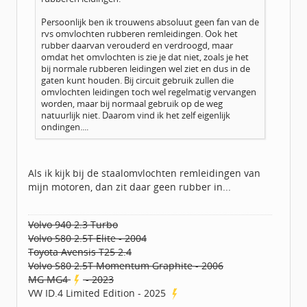
Persoonlijk ben ik trouwens absoluut geen fan van de
rvs omvlochten rubberen remleidingen. Ook het
rubber daarvan verouderd en verdroogd, maar
omdat het omvlochten is zie je dat niet, zoals je het
bij normale rubberen leidingen wel ziet en dus in de
gaten kunt houden. Bij circuit gebruik zullen die
omvlochten leidingen toch wel regelmatig vervangen
worden, maar bij normaal gebruik op de weg
natuurlijk niet. Daarom vind ik het zelf eigenlijk
ondingen....
Als ik kijk bij de staalomvlochten remleidingen van
mijn motoren, dan zit daar geen rubber in...
Volvo 940 2.3 Turbo
Volvo S80 2.5T Elite - 2004
Toyota Avensis T25 2.4
Volvo S80 2.5T Momentum Graphite - 2006
MG MG4
- 2023
VW ID.4 Limited Edition - 2025