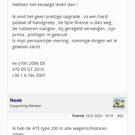
Hebben het eeuwige leven dan !
Ik vind het geen prettige upgrade , zo een hard
pedaal of handgreep , de fijne finesse is dan weg ,
de rubberen slangen , bij geregeld vervangen , zijn
prima , prettiger in gebruik
Is mijn persoonlijke mening , sommige dingen wil ik
gewoon zacht .
ex v70n 2006 D5
V70 D5 GT 2013
c30 1.6 16v 2007
Noob
Supporting Member
Geslacht:
Posted:
18.01.2022 - 19:10 ·
#22
Berichten:
455
Geregistreerd:
10 / 2012
Ik heb de ATE type 200 in alle wagens/motoren
zitten..