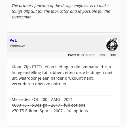
The primary function of the design engineer is to make
things difficult for the fabricator and impossible for the
serviceman
PvL
Moderator
Geslacht:
Posted:
29.09.2021 - 08:00 ·
#18
Locatie:
Omgeving Arnhem
Leeftijd:
67
Berichten:
3296
Klopt. Zijn PTFE/ teflon leidingen die ommanteld zijn.
Geregistreerd:
03 / 2014
In tegenstelling tot rubber zetten deze leidingen niet
uit, waardoor je een harder drukpunt hebt.
Verouderen doen ze ook niet
Mercedes EQC 400 - AMG - 2021
XC90 T8 - R-Design - 2017 - full options
V70 T5 Edition Sport - 2007 - full options