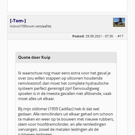
[-Tom-]
VolvoV70forum verslaafde
Geslacht:
Posted:
29.09.2021 - 07:30 ·
#17
Locatie:
Achterhoek
Leeftijd:
39
Homepage:
fs1forum.com
Berichten:
4065
Geregistreerd:
10 / 2013
Quote door Kuip
Ik waarschuw nog maar eens extra voor het geval je
over zou willen stappen op siliconen houdende
remvloeistof; dan moet het complete hydraulische
systeem perfect gereinigd zijn! Eenvoudigweg
spoelen is in de meeste gevallen niet afdoende, vaak
moet alles uit elkaar.
Bij mijn oldtimer (1959 Cadillac) heb ik dat wel
gedaan. Alle remcilinders uit elkaar gehad om schoon
te maken en weer op te bouwen met nieuwe rubbers,
idem voor hoofdremcilinder, en alle remleidingen
vervangen, zowel de metalen leidingen als de
rubberen leidingen.