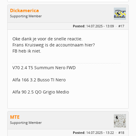
Dickamerica
Supporting Member
Geslacht:
n/a
Posted:
14.07.2025 - 13:09 ·
#17
Leeftijd:
26
Berichten:
42
Geregistreerd:
06 / 2023
Oke dank je voor de snelle reactie.
Frans Kruisweg is de accountnaam hier?
FB heb ik niet.
V70 2.4 T5 Summum Nero FWD
Alfa 166 3.2 Busso TI Nero
Alfa 90 2.5 QO Grigio Medio
MTE
Supporting Member
Geslacht:
Posted:
14.07.2025 - 13:22 ·
#18
Locatie:
UTRECHT