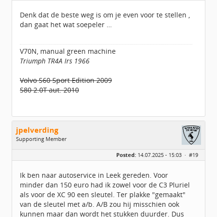
Leeftijd:
55
Berichten:
2483
Denk dat de beste weg is om je even voor te stellen ,
Geregistreerd:
02 / 2021
dan gaat het wat soepeler …
V70N, manual green machine
Triumph TR4A Irs 1966
Volvo S60 Sport Edition 2009
S80 2.0T aut. 2010
jpelverding
Supporting Member
Geslacht:
Posted:
14.07.2025 - 15:03 ·
#19
Locatie:
Eemsdelta - Delfzijl
Leeftijd:
69
Homepage:
elverdesign.nl
Ik ben naar autoservice in Leek gereden. Voor
Berichten:
610
minder dan 150 euro had ik zowel voor de C3 Pluriel
Geregistreerd:
05 / 2020
als voor de XC 90 een sleutel. Ter plakke "gemaakt"
van de sleutel met a/b. A/B zou hij misschien ook
kunnen maar dan wordt het stukken duurder. Dus