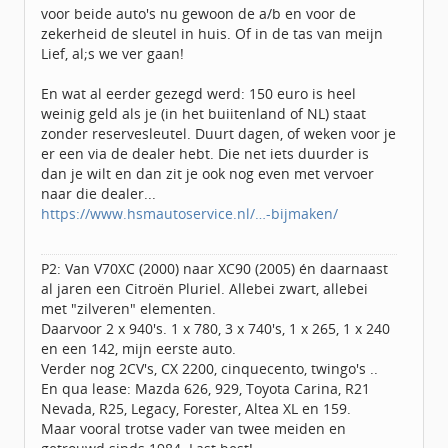
voor beide auto's nu gewoon de a/b en voor de
zekerheid de sleutel in huis. Of in de tas van meijn
Lief, al;s we ver gaan!
En wat al eerder gezegd werd: 150 euro is heel
weinig geld als je (in het buiitenland of NL) staat
zonder reservesleutel. Duurt dagen, of weken voor je
er een via de dealer hebt. Die net iets duurder is
dan je wilt en dan zit je ook nog even met vervoer
naar die dealer...
https://www.hsmautoservice.nl/…-bijmaken/
P2: Van V70XC (2000) naar XC90 (2005) én daarnaast
al jaren een Citroën Pluriel. Allebei zwart, allebei
met "zilveren" elementen.
Daarvoor 2 x 940's. 1 x 780, 3 x 740's, 1 x 265, 1 x 240
en een 142, mijn eerste auto.
Verder nog 2CV's, CX 2200, cinquecento, twingo's ..
En qua lease: Mazda 626, 929, Toyota Carina, R21
Nevada, R25, Legacy, Forester, Altea XL en 159.
Maar vooral trotse vader van twee meiden en