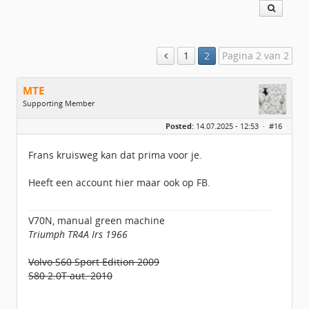
1
2
Pagina 2 van 2
MTE
Supporting Member
Geslacht:
Posted:
14.07.2025 - 12:53 ·
#16
Locatie:
UTRECHT
Leeftijd:
55
Berichten:
2483
Frans kruisweg kan dat prima voor je.
Geregistreerd:
02 / 2021
Heeft een account hier maar ook op FB.
V70N, manual green machine
Triumph TR4A Irs 1966
Volvo S60 Sport Edition 2009
S80 2.0T aut. 2010