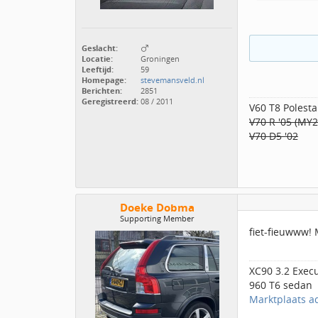
Geslacht:
Locatie:
Groningen
Leeftijd:
59
Homepage:
stevemansveld.nl
Berichten:
2851
Geregistreerd:
08 / 2011
V60 T8 Polesta
V70 R '05 (MY
V70 D5 '02
Doeke Dobma
Supporting Member
fiet-fieuwww!
XC90 3.2 Exec
960 T6 sedan
Marktplaats a