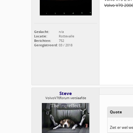
Volvo V70 200
Geslacht:
n/a
Locatie:
Rottevalle
Berichten:
752
Geregistreerd:
03 / 2018
Steve
VolvoV70forum verslaafde
Quote
Ziet er wel w