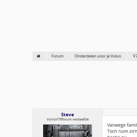
Forum
Onderdelen voor je Volvo.
V7
Steve
VolvoV70forum verslaafde
Vanwege famil
Toch ruim zo'n