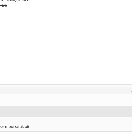
6 D5
eer mooi strak uit