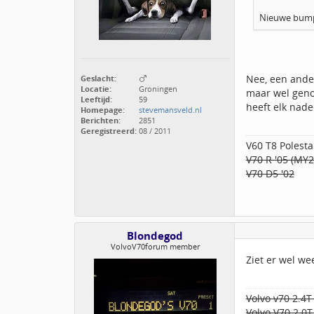
Nieuwe bump
Nee, een ander
Geslacht:
Locatie:
Groningen
maar wel genoe
Leeftijd:
59
heeft elk nadee
Homepage:
stevemansveld.nl
Berichten:
2851
Geregistreerd:
08 / 2011
V60 T8 Polesta
V70 R '05 (MY
V70 D5 '02
Blondegod
VolvoV70forum member
Ziet er wel we
Volvo v70 2.4T
Volvo V70 2.0T