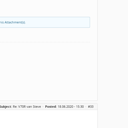
his Attachment(s).
Subject:
Re: V70R van Steve
·
Posted:
18.06.2020 - 15:30 ·
#33