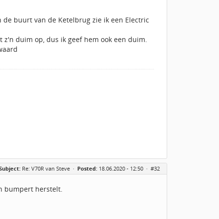
 de buurt van de Ketelbrug zie ik een Electric
t z'n duim op, dus ik geef hem ook een duim.
 waard
Subject:
Re: V70R van Steve
·
Posted:
18.06.2020 - 12:50 ·
#32
n bumpert herstelt.