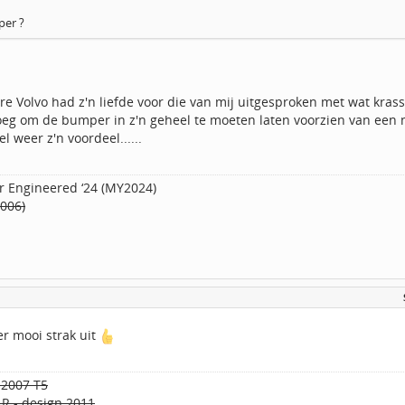
er ?
e Volvo had z'n liefde voor die van mij uitgesproken met wat kras
g om de bumper in z'n geheel te moeten laten voorzien van een nieu
l weer z'n voordeel......
r Engineered ‘24 (MY2024)
2006)
er mooi strak uit
 2007 T5
 R - design 2011