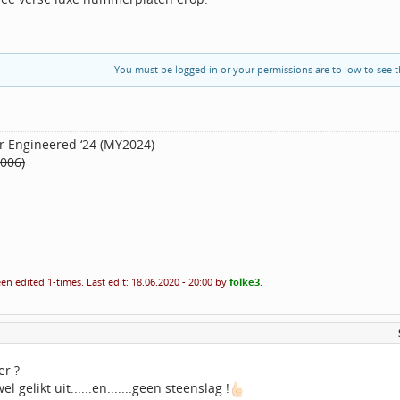
You must be logged in or your permissions are to low to see t
r Engineered ‘24 (MY2024)
2006)
en edited 1-times. Last edit: 18.06.2020 - 20:00 by
folke3
.
r ?
el gelikt uit......en.......geen steenslag !