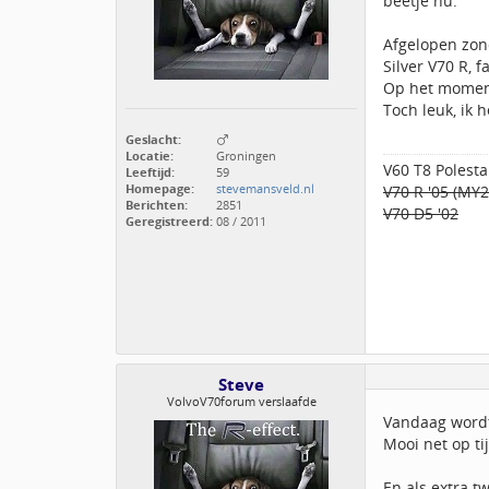
beetje nu.
Afgelopen zond
Silver V70 R, f
Op het moment 
Toch leuk, ik 
Geslacht:
Locatie:
Groningen
V60 T8 Polesta
Leeftijd:
59
Homepage:
stevemansveld.nl
V70 R '05 (MY
Berichten:
2851
V70 D5 '02
Geregistreerd:
08 / 2011
Steve
VolvoV70forum verslaafde
Vandaag wordt
Mooi net op ti
En als extra 