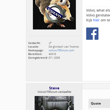
Volvo, what els
Volvo gerelat
Kijk
hier
om te 
Geslacht:
Locatie:
De glimlach van Twente
Homepage:
volvov70forum.com
Berichten:
40316
Geregistreerd:
07 / 2009
Steve
VolvoV70forum verslaafde
Quote