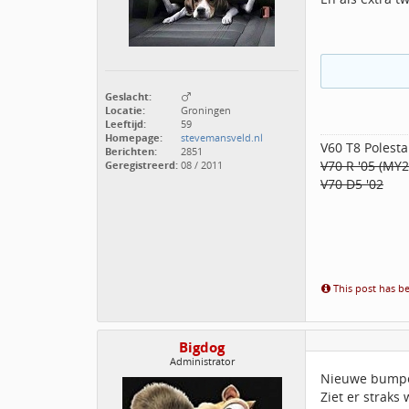
Geslacht:
Locatie:
Groningen
Leeftijd:
59
Homepage:
stevemansveld.nl
V60 T8 Polesta
Berichten:
2851
V70 R '05 (MY
Geregistreerd:
08 / 2011
V70 D5 '02
This post has be
Bigdog
Administrator
Nieuwe bumpe
Ziet er straks w