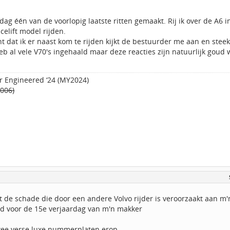
ag één van de voorlopig laatste ritten gemaakt. Rij ik over de A6 in
acelift model rijden.
dat ik er naast kom te rijden kijkt de bestuurder me aan en steek
heb al vele V70's ingehaald maar deze reacties zijn natuurlijk goud
r Engineered ‘24 (MY2024)
2006)
 de schade die door een andere Volvo rijder is veroorzaakt aan m'
jd voor de 15e verjaardag van m'n makker
twee verse luxe nummerplaten erop.