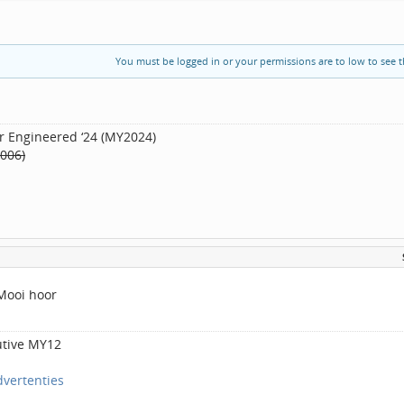
You must be logged in or your permissions are to low to see t
r Engineered ‘24 (MY2024)
2006)
 Mooi hoor
utive MY12
dvertenties