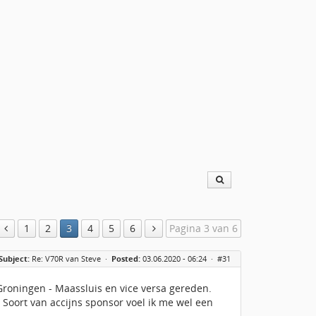
1
2
3
4
5
6
Pagina 3 van 6
Subject:
Re: V70R van Steve
·
Posted:
03.06.2020 - 06:24 ·
#31
oningen - Maassluis en vice versa gereden.
. Soort van accijns sponsor voel ik me wel een