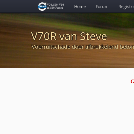
Home
Forum
Registr
V70R van Steve
Voorruitschade door afbrokkelend beto
G