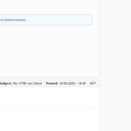
his Attachment(s).
Subject:
Re: V70R van Steve
·
Posted:
19.06.2020 - 18:49 ·
#37