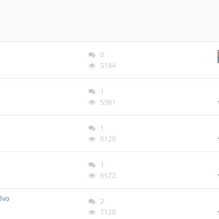
0
5184
1
5981
1
6120
1
6572
lvo
2
7128