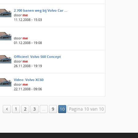
2.700 banen weg bij Volvo Car …
door
me
11.12.2008 - 15:03
door
me
01.12.2008 - 19:08
Officieel: Volvo S60 Concept
door
me
26.11.2008 - 19:19
Video: Volvo XC60
door
me
22.11.2008 - 09:06
1
2
3
…
9
10
Pagina 10 van 10