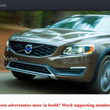
eren
t. Volvo.
een advertenties meer in beeld? Word supporting membe