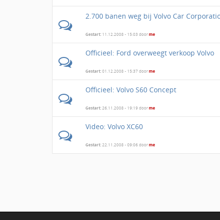
2.700 banen weg bij Volvo Car Corporati
Gestart:
11.12.2008 - 15:03 door
me
Officieel: Ford overweegt verkoop Volvo
Gestart:
01.12.2008 - 15:37 door
me
Officieel: Volvo S60 Concept
Gestart:
26.11.2008 - 19:19 door
me
Video: Volvo XC60
Gestart:
22.11.2008 - 09:06 door
me