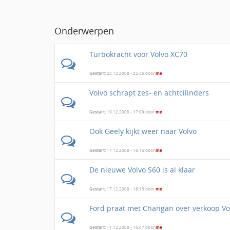
Onderwerpen
Turbokracht voor Volvo XC70
Gestart:
22.12.2008 - 22:45 door
me
Volvo schrapt zes- en achtcilinders
Gestart:
19.12.2008 - 17:09 door
me
Ook Geely kijkt weer naar Volvo
Gestart:
17.12.2008 - 16:15 door
me
De nieuwe Volvo S60 is al klaar
Gestart:
17.12.2008 - 16:13 door
me
Ford praat met Changan over verkoop Vo
Gestart:
11.12.2008 - 15:07 door
me