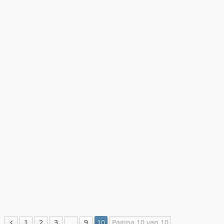
1
2
3
…
9
10
Pagina 10 van 10