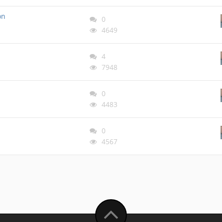
on
0
4649
4
7948
0
4483
0
4567