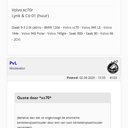
Volvo xc70r
Lynk & Co 01 (huur)
(Saab 9-3 2.0t cabrio - BMW 120d - Volvo xc70 - Volvo 945 LE - Volvo
164e - Volvo 945 Polar - Volvo 745gle - Saab 900i - Saab 90 - Volvo 66
- 2CV)
PvL
Moderator
Geslacht:
Posted:
02.09.2025 - 15:55 ·
#103
Locatie:
Omgeving Arnhem
Leeftijd:
67
Berichten:
3296
Geregistreerd:
03 / 2014
Quote door *xc70*
(Behalve dan dat ze ongevraagd de anonieme
kentekenplaathouder door een van loon kentekenplaathouder
vervangen)