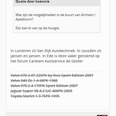
Quote door koennie
Wat zijn de mogelijkheden in de buurt van Arnhem /
Apeldoorn?
Elst ben ik van op de hoogte.
In Lunteren zit Van Dijk Autotechniek. In Leusden zit
Jansen en Jansen. In Ede is deze vaker genoemd op
het forum Carteam Autoservice de Gelder
Volvo V70 2.0T 225PK by Rica Sport Edition 2007
Volvo 340 DL 1.4 68PK 1988
Volvo V70 2.4 170PK Sport Edition 2007
Jaguar Super V8 4.2 S/C 400PK 2003
Toyota Starlet 1.3 75PK 1995