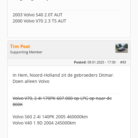
2003 Volvo S40 2.0T AUT
2000 Volvo V70 2.3 T5 AUT
Tim Post
Supporting Member
Geslacht:
Posted:
09.01.2025 - 17:30 ·
#93
Leeftijd:
47
Homepage:
Www.bonusbijzaak.n…
Berichten:
781
In Hem, Noord-Holland zit de gebroeders Ditmar.
Geregistreerd:
10 / 2024
Doen alleen Volvo
Volvo V70, 2.4I 170PK 607.000 op LPG op naar de
800K
Volvo S60 2.4I 140PK 2005 460000km
Volvo V40 1.9D 2004 245000km