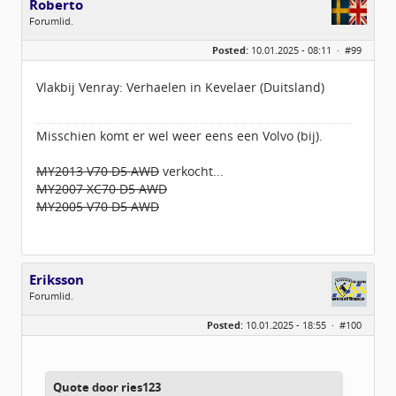
Roberto
Forumlid.
Geslacht:
n/a
Posted:
10.01.2025 - 08:11 ·
#99
Locatie:
Noord-Holland
Berichten:
202
Geregistreerd:
09 / 2013
Vlakbij Venray: Verhaelen in Kevelaer (Duitsland)
Misschien komt er wel weer eens een Volvo (bij).
MY2013 V70 D5 AWD
verkocht...
MY2007 XC70 D5 AWD
MY2005 V70 D5 AWD
Eriksson
Forumlid.
Geslacht:
n/a
Posted:
10.01.2025 - 18:55 ·
#100
Berichten:
72
Geregistreerd:
02 / 2020
Quote door ries123