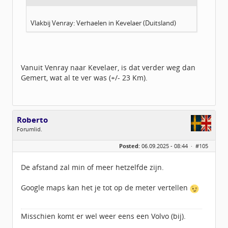
Vlakbij Venray: Verhaelen in Kevelaer (Duitsland)
Vanuit Venray naar Kevelaer, is dat verder weg dan
Gemert, wat al te ver was (+/- 23 Km).
Roberto
Forumlid.
Geslacht:
n/a
Posted:
06.09.2025 - 08:44 ·
#105
Locatie:
Noord-Holland
Berichten:
202
Geregistreerd:
09 / 2013
De afstand zal min of meer hetzelfde zijn.
Google maps kan het je tot op de meter vertellen
Misschien komt er wel weer eens een Volvo (bij).