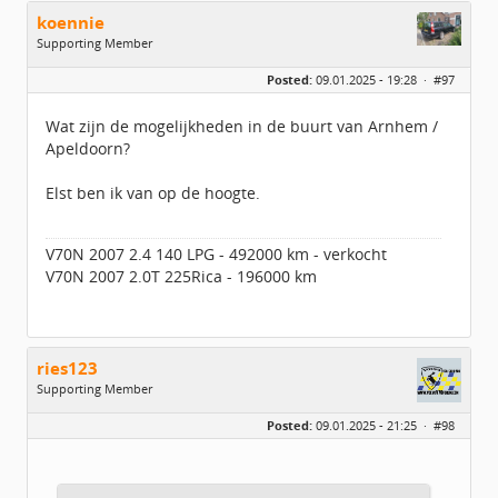
koennie
Supporting Member
Geslacht:
Posted:
09.01.2025 - 19:28 ·
#97
Locatie:
Velp
Leeftijd:
41
Berichten:
1556
Wat zijn de mogelijkheden in de buurt van Arnhem /
Geregistreerd:
12 / 2019
Apeldoorn?
Elst ben ik van op de hoogte.
V70N 2007 2.4 140 LPG - 492000 km - verkocht
V70N 2007 2.0T 225Rica - 196000 km
ries123
Supporting Member
Geslacht:
n/a
Posted:
09.01.2025 - 21:25 ·
#98
Berichten:
702
Geregistreerd:
03 / 2021