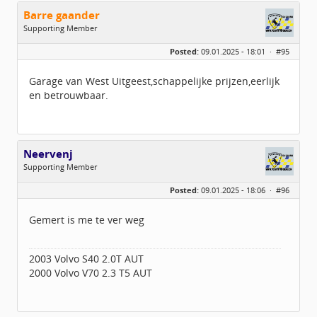
Barre gaander
Supporting Member
Geslacht:
Posted:
09.01.2025 - 18:01 ·
#95
Leeftijd:
101
Berichten:
1865
Geregistreerd:
10 / 2017
Garage van West Uitgeest,schappelijke prijzen,eerlijk
en betrouwbaar.
Neervenj
Supporting Member
Geslacht:
Posted:
09.01.2025 - 18:06 ·
#96
Leeftijd:
44
Berichten:
124
Geregistreerd:
07 / 2023
Gemert is me te ver weg
2003 Volvo S40 2.0T AUT
2000 Volvo V70 2.3 T5 AUT