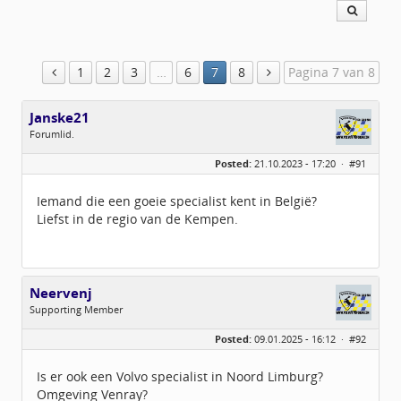
1
2
3
…
6
7
8
Pagina 7 van 8
Janske21
Forumlid.
Geslacht:
n/a
Posted:
21.10.2023 - 17:20 ·
#91
Berichten:
46
Geregistreerd:
02 / 2023
Iemand die een goeie specialist kent in België?
Liefst in de regio van de Kempen.
Neervenj
Supporting Member
Geslacht:
Posted:
09.01.2025 - 16:12 ·
#92
Leeftijd:
44
Berichten:
124
Geregistreerd:
07 / 2023
Is er ook een Volvo specialist in Noord Limburg?
Omgeving Venray?