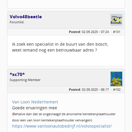
Volvo48beetle
Forumlid.
Geslacht:
n/a
Posted:
02.09.2025 - 07:24 ·
#101
Berichten:
7
Geregistreerd:
05 / 2025
ik zoek een specialist in de buurt van den bosch,
weet iemand nog een betrouwbaar adres ?
*xc70*
Supporting Member
Geslacht:
n/a
Posted:
02.09.2025 - 08:17 ·
#102
Berichten:
49
Geregistreerd:
03 / 2024
Van Loon Nederhemert
Goede ervaringen mee
(Behalve dan dat ze ongevraagd de anonieme kentekenplaathouder
door een van loon kentekenplaathouder vervangen)
https://www.vanloonautobedrijf.nl/volvospecialist/