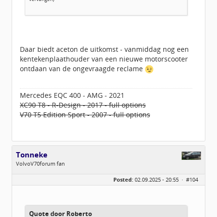
Daar biedt aceton de uitkomst - vanmiddag nog een
kentekenplaathouder van een nieuwe motorscooter
ontdaan van de ongevraagde reclame
Mercedes EQC 400 - AMG - 2021
XC90 T8 - R-Design - 2017 - full options
V70 T5 Edition Sport - 2007 - full options
Tonneke
VolvoV70forum fan
Geslacht:
Posted:
02.09.2025 - 20:55 ·
#104
Locatie:
Geldrop
Leeftijd:
56
Berichten:
395
Geregistreerd:
10 / 2016
Quote door Roberto