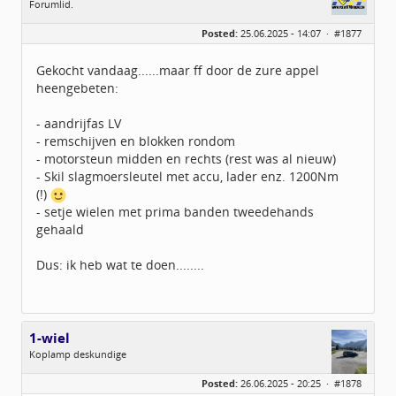
Forumlid.
Geslacht:
n/a
Posted:
25.06.2025 - 14:07 ·
#1877
Berichten:
172
Geregistreerd:
04 / 2022
Gekocht vandaag......maar ff door de zure appel
heengebeten:
- aandrijfas LV
- remschijven en blokken rondom
- motorsteun midden en rechts (rest was al nieuw)
- Skil slagmoersleutel met accu, lader enz. 1200Nm
(!)
- setje wielen met prima banden tweedehands
gehaald
Dus: ik heb wat te doen........
1-wiel
Koplamp deskundige
Geslacht:
Posted:
26.06.2025 - 20:25 ·
#1878
Locatie:
Beers (nb)