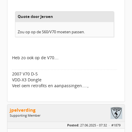
Leeftijd:
52
Berichten:
2953
Geregistreerd:
04 / 2012
Quote door Jeroen
Zou op op de S60/V70 moeten passen.
Heb zo ook op de V70….
2007 V70 D-5
VDD-X3 Dongle
Veel oem retrofits en aanpassingen…..,
jpelverding
Supporting Member
Geslacht:
Posted:
27.06.2025 - 07:32 ·
#1879
Locatie:
Eemsdelta - Delfzijl
Leeftijd:
69