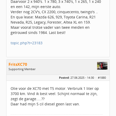
Daarvoor 2 x 940's. 1 x 780, 3 x 740's, 1 x 265, 1 x 240
en een 142, mijn eerste auto.
Verder nog 2CV's, CX 2200, cinquecento, twingo's ..
En qua lease: Mazda 626, 929, Toyota Carina, R21
Nevada, R25, Legacy, Forester, Altea XL en 159.
Maar vooral trotse vader van twee meiden en
getrouwd sinds 1984. Last best!
topic.php?t=23183
FritsXC70
Supporting Member
Geslacht:
Posted:
27.06.2025 - 14:30 ·
#1880
Locatie:
Groningen
Leeftijd:
70
Berichten:
376
Olie voor de XC70 met T5 motor. Verbruik 1 liter op
Geregistreerd:
02 / 2022
3700 km. Vind ik best veel. Schijnt normaal te zijn,
zegt de garage.....??
Daar had mijn 5 cil diesel geen last van.