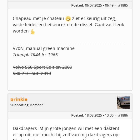
Geslacht:
Posted:
06.07.2025 - 06:49 ·
#1885
Locatie:
UTRECHT
Leeftijd:
55
Berichten:
2483
Chapeau met je chateau
ziet er keurig uit zeg,
Geregistreerd:
02 / 2021
vaste leider en fietsenrek op de dissel. Gaat vast leuk
worden
V70N, manual green machine
Triumph TR4A Irs 1966
Volvo S60 Sport Edition 2009
S80 2.0T aut. 2010
brinkie
Supporting Member
Geslacht:
Posted:
18.08.2025 - 13:30 ·
#1886
Leeftijd:
56
Berichten:
2464
Geregistreerd:
06 / 2017
Dakdragers. Mijn grote jongen wil met een daktent
er op uit, dus mocht hij zelf van mij dakdragers op