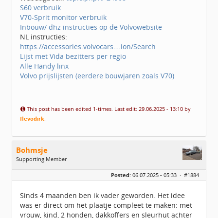
S60 verbruik
V70-Sprit monitor verbruik
Inbouw/ dhz instructies op de Volvowebsite
NL instructies:
https://accessories.volvocars….ion/Search
Lijst met Vida bezitters per regio
Alle Handy linx
Volvo prijslijsten (eerdere bouwjaren zoals V70)
This post has been edited 1-times. Last edit: 29.06.2025 - 13:10 by
flevodirk
.
Bohmsje
Supporting Member
Geslacht:
Posted:
06.07.2025 - 05:33 ·
#1884
Leeftijd:
34
Berichten:
103
Geregistreerd:
10 / 2023
Sinds 4 maanden ben ik vader geworden. Het idee
was er direct om het plaatje compleet te maken: met
vrouw, kind, 2 honden, dakkoffers en sleurhut achter