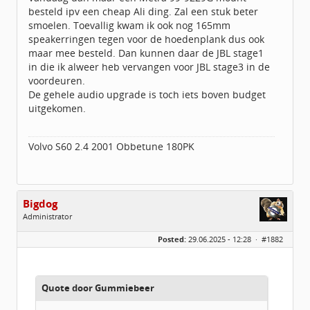
Geregistreerd:
09 / 2022
besteld ipv een cheap Ali ding. Zal een stuk beter
smoelen. Toevallig kwam ik ook nog 165mm
speakerringen tegen voor de hoedenplank dus ook
maar mee besteld. Dan kunnen daar de JBL stage1
in die ik alweer heb vervangen voor JBL stage3 in de
voordeuren.
De gehele audio upgrade is toch iets boven budget
uitgekomen.
Volvo S60 2.4 2001 Obbetune 180PK
Bigdog
Administrator
Geslacht:
Posted:
29.06.2025 - 12:28 ·
#1882
Locatie:
De glimlach van Twente
Homepage:
volvov70forum.com
Berichten:
40316
Geregistreerd:
07 / 2009
Quote door Gummiebeer