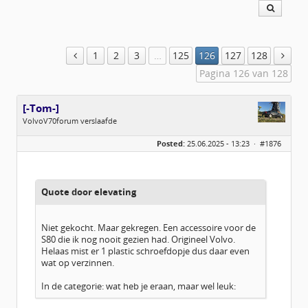
1
2
3
…
125
126
127
128
Pagina 126 van 128
[-Tom-]
VolvoV70forum verslaafde
Geslacht:
Posted:
25.06.2025 - 13:23 ·
#1876
Locatie:
Achterhoek
Leeftijd:
39
Homepage:
fs1forum.com
Berichten:
4065
Geregistreerd:
10 / 2013
Quote door elevating
Niet gekocht. Maar gekregen. Een accessoire voor de
S80 die ik nog nooit gezien had. Origineel Volvo.
Helaas mist er 1 plastic schroefdopje dus daar even
wat op verzinnen.
In de categorie: wat heb je eraan, maar wel leuk: