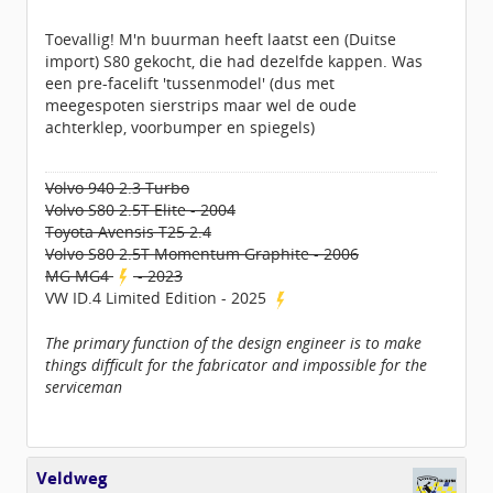
Toevallig! M'n buurman heeft laatst een (Duitse
import) S80 gekocht, die had dezelfde kappen. Was
een pre-facelift 'tussenmodel' (dus met
meegespoten sierstrips maar wel de oude
achterklep, voorbumper en spiegels)
Volvo 940 2.3 Turbo
Volvo S80 2.5T Elite - 2004
Toyota Avensis T25 2.4
Volvo S80 2.5T Momentum Graphite - 2006
MG MG4
- 2023
VW ID.4 Limited Edition - 2025
The primary function of the design engineer is to make
things difficult for the fabricator and impossible for the
serviceman
Veldweg