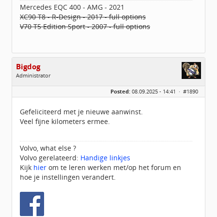
Mercedes EQC 400 - AMG - 2021
XC90 T8 - R-Design - 2017 - full options
V70 T5 Edition Sport - 2007 - full options
Bigdog
Administrator
Geslacht:
Posted:
08.09.2025 - 14:41 ·
#1890
Locatie:
De glimlach van Twente
Homepage:
volvov70forum.com
Berichten:
40316
Gefeliciteerd met je nieuwe aanwinst.
Geregistreerd:
07 / 2009
Veel fijne kilometers ermee.
Volvo, what else ?
Volvo gerelateerd:
Handige linkjes
Kijk
hier
om te leren werken met/op het forum en
hoe je instellingen verandert.