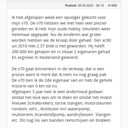
Geslacht:
Posted:
08.09.2025 - 06:18 ·
#1888
Locatie:
Voorschoten
Leeftijd:
42
Berichten:
164
Ik heb afgelopen week een opvolger gekocht voor
Geregistreerd:
01 / 2023
mijn v70. De v70 hebben we met heel veel plezier
gereden en ik heb mijn oude hobby, sleutelen weer
helemaal opgepakt. Nu de kinderen wat groter
worden hebben we de knoop door gehakt. Een xc90
uit 2010 met 2.5T blok is het geworden. Hij heeft
200.000 km gelopen en in totaal 2 eigenaren gehad.
En orgineel in Nederland geleverd.
De v70 gaat binnenkort in de verkoop, dat is een
proces want ik merk dat ik hem nu nog graag pak.
De v70 ben ik de 2de eigenaar van en heb de gehele
historie van 0 km tot nu.
Afgelopen 3 jaar heb ik veel onderhoud gedaan
omdat het leuk was om te doen en omdat het moest.
Nieuwe Schokbrekers, torsie stangen, motorsteunen
rondom, vvt's., distibutie incl waterpomp,
multieriem, brandstofpomp, aandrijfassen. Slangen
etc. Dit nog los van banden remschijven en blokken.