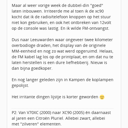
Homepage:
elverdesign.nl
Maar al weer vorige week de dubbel-din "goed"
Berichten:
610
laten inbouwen. Irriteerde me al toen ik de xc90
Geregistreerd:
05 / 2020
kocht dat ik de radio/telefoon knoppen op het stuur
niet kon gebruiken, en ook het ontbreken van 12volt
op de console was lastig. En ik wilde FM-ontvangst.
Dus naar Leeuwarden waar ongeveer twee kilometer
overbodioge draden, het display van de originele
MM-eenheid en nog zo wat werd opgeruimd. Helaas,
de FM kabel lag los op de printplaat, en om dat nu te
laten herstellen is een dure liefhebberij. Nieuw is
dan bijna goedkoper.
En nog langer geleden zijn in Kampen de koplampen
gepolijst.
Het irritante dingen lijstje is korter geworden
P2: Van V70XC (2000) naar XC90 (2005) én daarnaast
al jaren een Citroën Pluriel. Allebei zwart, allebei
met "zilveren" elementen.