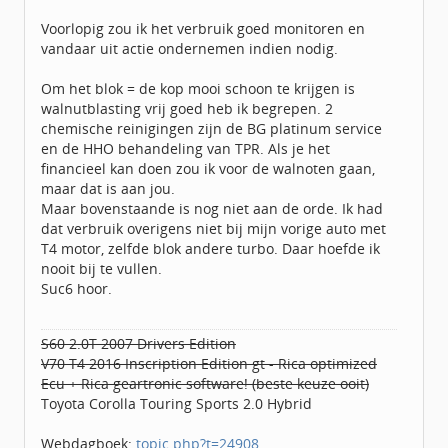
Voorlopig zou ik het verbruik goed monitoren en
vandaar uit actie ondernemen indien nodig.
Om het blok = de kop mooi schoon te krijgen is
walnutblasting vrij goed heb ik begrepen. 2
chemische reinigingen zijn de BG platinum service
en de HHO behandeling van TPR. Als je het
financieel kan doen zou ik voor de walnoten gaan,
maar dat is aan jou.
Maar bovenstaande is nog niet aan de orde. Ik had
dat verbruik overigens niet bij mijn vorige auto met
T4 motor, zelfde blok andere turbo. Daar hoefde ik
nooit bij te vullen.
Suc6 hoor.
S60 2.0T 2007 Drivers Edition
V70 T4 2016 Inscription Edition gt - Rica optimized
Ecu + Rica geartronic software! (beste keuze ooit)
Toyota Corolla Touring Sports 2.0 Hybrid
Webdagboek:
topic.php?t=24908