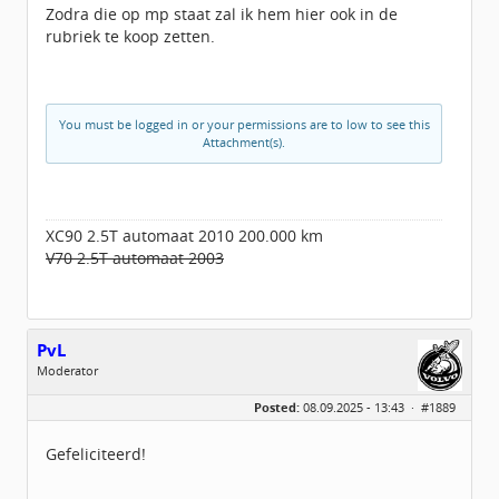
Zodra die op mp staat zal ik hem hier ook in de
rubriek te koop zetten.
You must be logged in or your permissions are to low to see this
Attachment(s).
XC90 2.5T automaat 2010 200.000 km
V70 2.5T automaat 2003
PvL
Moderator
Geslacht:
Posted:
08.09.2025 - 13:43 ·
#1889
Locatie:
Omgeving Arnhem
Leeftijd:
67
Berichten:
3296
Gefeliciteerd!
Geregistreerd:
03 / 2014