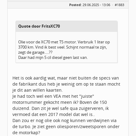
Geslacht:
Posted:
29.06.2025 - 13:06 ·
#1883
Locatie:
Zeewolde
Leeftijd:
56
Berichten:
1713
Geregistreerd:
08 / 2015
Quote door FritsXC70
Olie voor de XC70 met T5 motor. Verbruik 1 liter op
3700 km. Vind ik best veel. Schijnt normaal te zijn,
zegt de garage.....??
Daar had mijn 5 cil diesel geen last van.
Het is ook aardig wat, maar niet buiten de specs van
de fabrikant dus heb je weinig om op te staan mocht
je dit aan willen kaarten.
Je had toch wel een VEA met het "juiste"
motornummer gekocht meen ik? Boven de 150
duizend. Dan zit je wel safe qua zuigerveren, ik
vermoed dat een 2017 model dat wel is..
Dan zou er nog olie ook nog kunnen verdwijnen via
de turbo. Je ziet geen oliesporen/zweetsporen onder
de motorkap?