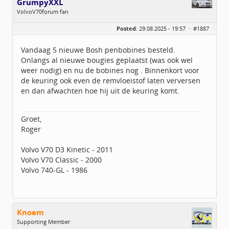
GrumpyXXL
VolvoV70forum fan
Geslacht:
Posted:
29.08.2025 - 19:57 ·
#1887
Locatie:
Wolvega
Homepage:
rogerkuypers.eu
Berichten:
451
Vandaag 5 nieuwe Bosh penbobines besteld.
Geregistreerd:
10 / 2019
Onlangs al nieuwe bougies geplaatst (was ook wel
weer nodig) en nu de bobines nog . Binnenkort voor
de keuring ook even de remvloeistof laten verversen
en dan afwachten hoe hij uit de keuring komt.
Groet,
Roger
Volvo V70 D3 Kinetic - 2011
Volvo V70 Classic - 2000
Volvo 740-GL - 1986
Knoem
Supporting Member