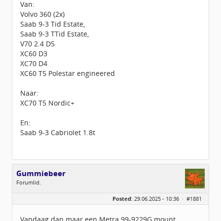
Van:
Volvo 360 (2x)
Saab 9-3 Tid Estate,
Saab 9-3 TTid Estate,
V70 2.4 D5
XC60 D3
XC70 D4
XC60 T5 Polestar engineered
Naar:
XC70 T5 Nordic+
En:
Saab 9-3 Cabriolet 1.8t
Gummiebeer
Forumlid.
Geslacht:
Posted:
29.06.2025 - 10:36 ·
#1881
Locatie:
Twente
Leeftijd:
46
Berichten:
241
Vandaag dan maar een Metra 99-9229G mount