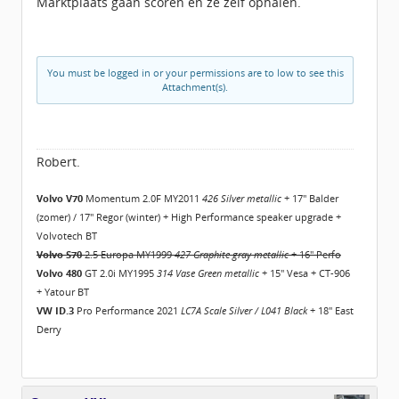
Marktplaats gaan scoren en ze zelf ophalen.
You must be logged in or your permissions are to low to see this
Attachment(s).
Robert.
Volvo V70
Momentum 2.0F MY2011
426 Silver metallic
+ 17" Balder
(zomer) / 17" Regor (winter) + High Performance speaker upgrade +
Volvotech BT
Volvo S70
2.5 Europa MY1999
427 Graphite gray metallic
+ 16" Perfo
Volvo 480
GT 2.0i MY1995
314 Vase Green metallic
+ 15" Vesa + CT-906
+ Yatour BT
VW ID.3
Pro Performance 2021
LC7A Scale Silver / L041 Black
+ 18" East
Derry