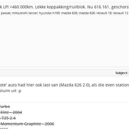
 LPI >460.000km. Lekke koppakking/ruilblok. Nu 616.161. geschors
 passat; mitsubishi lancer; hyundai h100; mazda 626; mazda 626; renault 18; renault 12
Subject:
rote' auto had hier ook last van (Mazda 626 2.0), als die even stati
pluim uit :p
Turbo
Elite - 2004
 T25 2.4
T Momentum Graphite - 2006