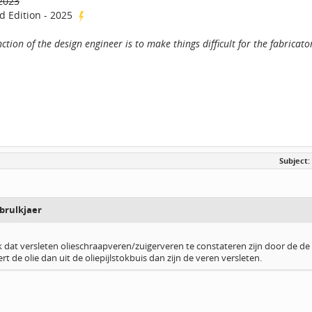
2023
d Edition - 2025
ction of the design engineer is to make things difficult for the fabricat
Subject:
brulkjaer
k dat versleten olieschraapveren/zuigerveren te constateren zijn door de de ol
rt de olie dan uit de oliepijlstokbuis dan zijn de veren versleten.