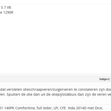
5.7 V8.
e 1290R
Subject:
 dat versleten olieschraapveren/zuigerveren te constateren zijn door
ven. Sputtert de olie dan uit de oliepijlstokbuis dan zijn de veren v
1 140PK Comfortline, full leder, LPi, CFE. Vida 2014D met Dice;