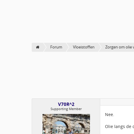
Forum
Vloeistoffen
Zorgen om olie 
V70R^2
Supporting Member
Nee.
Olie langs de 