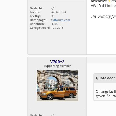
MG MG4
- 
VW ID.4 Limite
Geslacht:
Locatie:
Achterhoek
The primary fun
Leeftijd:
39
Homepage:
fs1forum.com
Berichten:
4065
Geregistreerd:
10 / 2013
V70R^2
Supporting Member
Quote door 
Onlangs las i
geven. Sputte
Geslacht: