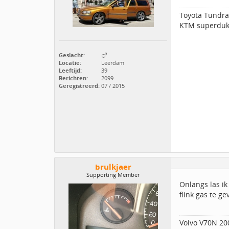
Toyota Tundra 
KTM superduk
Geslacht:
Locatie:
Leerdam
Leeftijd:
39
Berichten:
2099
Geregistreerd:
07 / 2015
brulkjaer
Supporting Member
Onlangs las ik
flink gas te ge
Volvo V70N 200