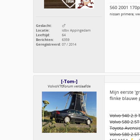
S60 2001 170pk
nissan primera; vw
Geslacht:
Locatie:
idbv Appingedam
Leeftijd:
64
Berichten:
6359
Geregistreerd:
07 / 2014
[-Tom-]
VolvoV70forum verslaafde
Mijn eerste 'g
flinke blauwe 
Volvo 940 2.3 
Volvo S80 2.5T 
Toyota Avensis
Volvo S80 2.5