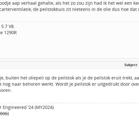
odje aap verhaal gehalte, als het zo zou zijn had ik het wel een k
carterventilatie, de peilstokbuis zit nieteens in de olie dus hoe da
5.7 V8.
e 1290R
Subject:
e, buiten het oliepeil op de peilstok als je de peilstok eruit trekt, aa
ie nog naar behoren werkt. Wordt je peilstok er uitgedrukt door over
horen.
r Engineered ‘24 (MY2024)
2006)