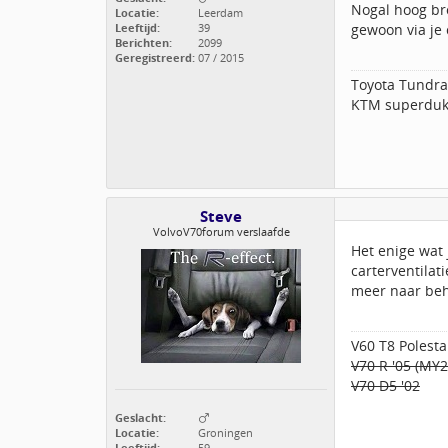
Nogal hoog bro
Locatie:
Leerdam
Leeftijd:
39
gewoon via je 
Berichten:
2099
Geregistreerd:
07 / 2015
Toyota Tundra 
KTM superduk
Steve
VolvoV70forum verslaafde
Het enige wat j
carterventilat
meer naar be
V60 T8 Polesta
V70 R '05 (MY
V70 D5 '02
Geslacht:
Locatie:
Groningen
Leeftijd:
59