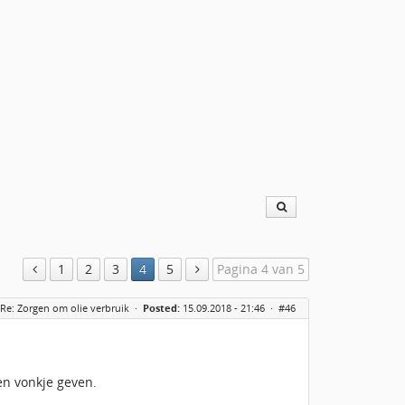
1
2
3
4
5
Pagina 4 van 5
Re: Zorgen om olie verbruik
·
Posted:
15.09.2018 - 21:46 ·
#46
en vonkje geven.