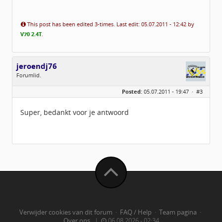
This post has been edited 3-times. Last edit: 05.07.2011 - 12:42 by
V70 2.4T
.
jeroendj76
Forumlid.
Geslacht:
Posted:
05.07.2011 - 19:47 ·
#3
Locatie:
Harderwijk
Berichten:
8
Geregistreerd:
06 / 2011
Super, bedankt voor je antwoord
Verwijder cookies van dit forum
·
FAQ / Help
·
Team pagina
·
Over ons
|
06.08.2026 - 02:34