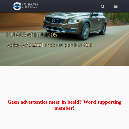
HU 603 of HU 1205
Volvo V70 2001 met nu een HU 403
Geen advertenties meer in beeld? Word supporting
member!