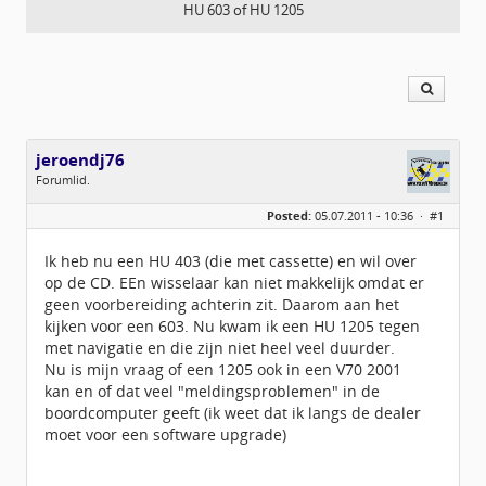
HU 603 of HU 1205
jeroendj76
Forumlid.
Geslacht:
Posted:
05.07.2011 - 10:36 ·
#1
Locatie:
Harderwijk
Berichten:
8
Geregistreerd:
06 / 2011
Ik heb nu een HU 403 (die met cassette) en wil over
op de CD. EEn wisselaar kan niet makkelijk omdat er
geen voorbereiding achterin zit. Daarom aan het
kijken voor een 603. Nu kwam ik een HU 1205 tegen
met navigatie en die zijn niet heel veel duurder.
Nu is mijn vraag of een 1205 ook in een V70 2001
kan en of dat veel "meldingsproblemen" in de
boordcomputer geeft (ik weet dat ik langs de dealer
moet voor een software upgrade)