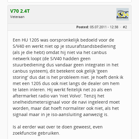
V70 2.4T
Veteraan
Geslacht:
Posted:
05.07.2011 - 12:38 ·
#2
Locatie:
Twente
Leeftijd:
55
Berichten:
710
Een HU 1205 was oorspronkelijk bedoeld voor de
Geregistreerd:
02 / 2009
S/V40 en werkt niet op je stuurafstandsbediening
(als je die hebt) omdat hij niet via het canbus
netwerk loopt (de S/V40 hadden geen
stuurbediening dus vandaar geen integratei in het
canbus systeem), dit betekent ook gelijk 'geen
storing' dus dat is het probleem niet. Je hoeft denk ik
met een 1205 dus ook niet langs de dealer om hem
te laten inleren. Hij werkt feitelijk net zo als een
aftermarket radio van 'niet Volvo'. Tenzij het
snelheidsmetersignaal voor de navi ingeleerd moet
worden, maar dat hoeft normaliter ook niet, als het
signaal maar in je iso-aansluiting aanwezig is.
Is al eerder wat over te doen geweest, even
zoekfunctie gebruiken.