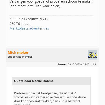
Vervangen voor goede, of proberen schoon te maken
(dan moet je ze uit elkaar halen).
XC90 3.2 Executive MY12
960 T6 sedan
Marktplaats advertenties
Mick moker
Supporting Member
Geslacht:
Posted:
29.12.2023 - 15:07 ·
#3
Locatie:
Heerhugowaard
Leeftijd:
57
Berichten:
198
Geregistreerd:
06 / 2015
Quote door Doeke Dobma
Probleem zit in het frontpaneel, die zit met 2
schroefjes vast, verder enkel ‘geklikt’. Eerst de kleine
draaiknoppen eraf trekken, dan kun je het front