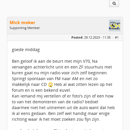
Mick moker
Supporting Member
Geslacht:
Posted:
29.12.2023 - 11:35 ·
#1
Locatie:
Heerhugowaard
Leeftijd:
57
Berichten:
198
goede middag
Geregistreerd:
06 / 2015
Ben geloof ik aan de beurt met mijn V70, Na
vervangen achterlicht unit en een ZF stuurhuis met
kuren gaat nu mijn radio voor zich zelf beginnen.
Springt spontaan van FM naar AM en net zo
makkelijk naar CD
Heb al wat zitten lezen op het
forum en is een bekend euvel.
Kan iemand mij vertellen of er foto's zijn of een how
to van het demonteren van de radio? bedoel
daarmee niet het uitnemen uit de auto want dat heb
ik al eens gedaan. Ben zelf wel handig maar enige
richting waar ik het moet zoeken zou fijn zijn.