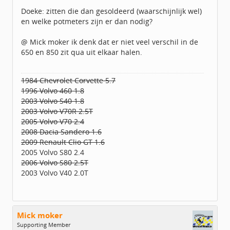
Doeke: zitten die dan gesoldeerd (waarschijnlijk wel)
en welke potmeters zijn er dan nodig?
@ Mick moker ik denk dat er niet veel verschil in de
650 en 850 zit qua uit elkaar halen.
1984 Chevrolet Corvette 5.7
1996 Volvo 460 1.8
2003 Volvo S40 1.8
2003 Volvo V70R 2.5T
2005 Volvo V70 2.4
2008 Dacia Sandero 1.6
2009 Renault Clio GT 1.6
2005 Volvo S80 2.4
2006 Volvo S80 2.5T
2003 Volvo V40 2.0T
Mick moker
Supporting Member