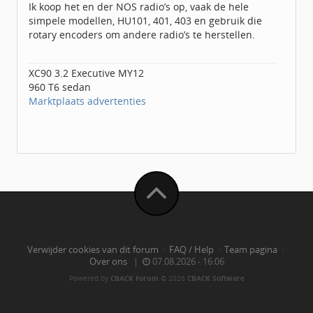
Ik koop het en der NOS radio’s op, vaak de hele
simpele modellen, HU101, 401, 403 en gebruik die
rotary encoders om andere radio’s te herstellen.
XC90 3.2 Executive MY12
960 T6 sedan
Marktplaats advertenties
Verwijder cookies van dit forum
·
FAQ / Help
·
Team pagina
·
Over ons
|
07.08.2026 - 16:06
Powered by
CBACK Forum
© 2026
CBACK Software