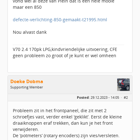
vond wel al deze van Plein dat is een hele mooie
maar een 850
defecte-verlichting-850-gemaakt-t21995.html
Nou alvast dank
V70 2.4 170pk LPG,kindvriendelijke uitvoering, CFE
geen probleem zo groot of je kunt er wel omheen
Doeke Dobma
Supporting Member
Geslacht:
n/a
Posted:
29.12.2023 - 14:05 ·
#2
Berichten:
3883
Geregistreerd:
08 / 2014
Probleem zit in het frontpaneel, die zit met 2
schroefjes vast, verder enkel ‘geklikt’. Eerst de kleine
draaiknoppen eraf trekken, dan kun je het front
verwijderen.
De ‘potmeters’ (rotary encoders) zijn vies/versleten.