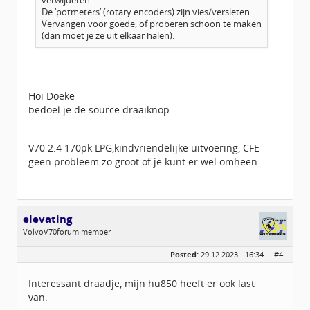
verwijderen.
De ‘potmeters’ (rotary encoders) zijn vies/versleten.
Vervangen voor goede, of proberen schoon te maken
(dan moet je ze uit elkaar halen).
Hoi Doeke
bedoel je de source draaiknop
V70 2.4 170pk LPG,kindvriendelijke uitvoering, CFE
geen probleem zo groot of je kunt er wel omheen
elevating
VolvoV70forum member
Geslacht:
n/a
Posted:
29.12.2023 - 16:34 ·
#4
Leeftijd:
38
Berichten:
725
Geregistreerd:
06 / 2017
Interessant draadje, mijn hu850 heeft er ook last
van.