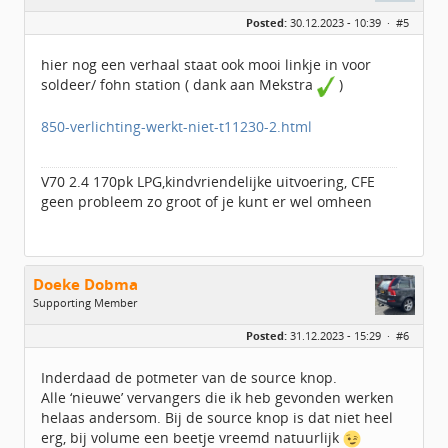
Geslacht:
Posted:
30.12.2023 - 10:39 ·
#5
Locatie:
Heerhugowaard
Leeftijd:
57
Berichten:
198
hier nog een verhaal staat ook mooi linkje in voor
Geregistreerd:
06 / 2015
soldeer/ fohn station ( dank aan Mekstra
)
850-verlichting-werkt-niet-t11230-2.html
V70 2.4 170pk LPG,kindvriendelijke uitvoering, CFE
geen probleem zo groot of je kunt er wel omheen
Doeke Dobma
Supporting Member
Geslacht:
n/a
Posted:
31.12.2023 - 15:29 ·
#6
Berichten:
3883
Geregistreerd:
08 / 2014
Inderdaad de potmeter van de source knop.
Alle ‘nieuwe’ vervangers die ik heb gevonden werken
helaas andersom. Bij de source knop is dat niet heel
erg, bij volume een beetje vreemd natuurlijk