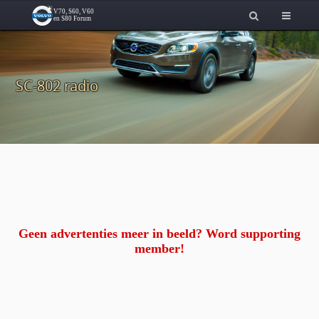
SC-802 radio
Geen advertenties meer in beeld? Word supporting
member!