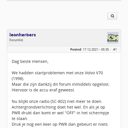
leonherbers
Forumlid.
Geslacht:
n/a
Posted:
17.12.2021 - 05:35 ·
#1
Berichten:
9
Geregistreerd:
11 / 2021
Dag beste mensen,
We hadden startproblemen met onze Volvo V70
(1998).
Maar die zijn dankzij dit forum inmiddels opgelost.
Hiervoor is de accu eraf geweest.
Nu blijkt onze radio (SC-802) niet meer te doen.
Achtergrondverlichting doet het wel. En als je op
PWR drukt dan komt er wel "OFF" in het schermpje
te staan.
Druk je nog een keer op PWR dan gebeurt er niets.