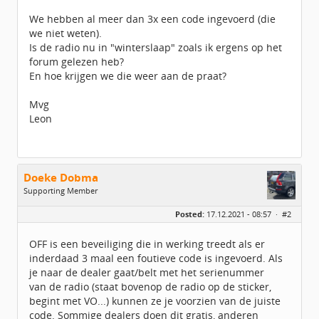
We hebben al meer dan 3x een code ingevoerd (die
we niet weten).
Is de radio nu in "winterslaap" zoals ik ergens op het
forum gelezen heb?
En hoe krijgen we die weer aan de praat?
Mvg
Leon
Doeke Dobma
Supporting Member
Geslacht:
n/a
Posted:
17.12.2021 - 08:57 ·
#2
Berichten:
3883
Geregistreerd:
08 / 2014
OFF is een beveiliging die in werking treedt als er
inderdaad 3 maal een foutieve code is ingevoerd. Als
je naar de dealer gaat/belt met het serienummer
van de radio (staat bovenop de radio op de sticker,
begint met VO...) kunnen ze je voorzien van de juiste
code. Sommige dealers doen dit gratis, anderen