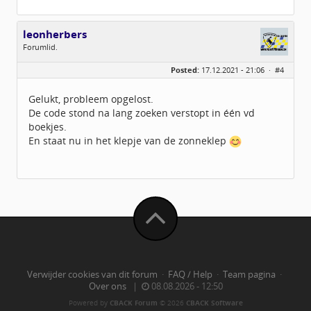
leonherbers
Forumlid.
Geslacht:
n/a
Posted:
17.12.2021 - 21:06 ·
#4
Berichten:
9
Geregistreerd:
11 / 2021
Gelukt, probleem opgelost.
De code stond na lang zoeken verstopt in één vd
boekjes.
En staat nu in het klepje van de zonneklep
Verwijder cookies van dit forum
·
FAQ / Help
·
Team pagina
·
Over ons
|
08.08.2026 - 12:50
Powered by
CBACK Forum
© 2026
CBACK Software