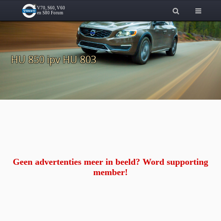
HU 850 ipv HU 803
Geen advertenties meer in beeld? Word supporting
member!