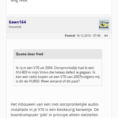
Mvg Niek.
Geen164
Forumlid.
Geslacht:
n/a
Posted:
16.12.2010 - 07:58 ·
#4
Berichten:
13
Geregistreerd:
03 / 2010
Quote door fred
Ik rij in een V70 uit 2004. Oorspronkelijk had ik een
HU-803 in mijn Volvo die helaas defect ie gegaan. Ik
kan een radio kopen uit een V70 van 2007(volgens mij
is dit de HU850. Weet iemand of dit past?
Het inbouwen van een niet-oorspronkelijke audio-
installatie in je V70 is een kieskeurig karweitje. De
boordcomputer 'pikt' in principe alleen toestellen