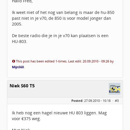
Hallo Fred,
Geregistreerd:
09 / 2010
Ik weet niet of het nog van belang is maar de hu-850
past niet in je v70, de 850 is voor model jonger dan
2005.
De beste radio die je in je v70 kan plaatsen is een
HU-803.
This post has been edited 1-times. Last edit: 20.09.2010 - 09:26 by
MijnS60
.
Niek S60 T5
Posted:
27.09.2010 - 10:18 ·
#3
Ik heb nog een hagel nieuwe HU 803 liggen. Mag
voor €375 weg.