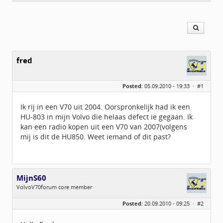
fred
Posted:
05.09.2010 - 19:33 ·
#1
Ik rij in een V70 uit 2004. Oorspronkelijk had ik een
HU-803 in mijn Volvo die helaas defect ie gegaan. Ik
kan een radio kopen uit een V70 van 2007(volgens
mij is dit de HU850. Weet iemand of dit past?
MijnS60
VolvoV70forum core member
Geslacht:
Posted:
20.09.2010 - 09:25 ·
#2
Locatie:
IJsselstein
Leeftijd:
36
Berichten:
1204