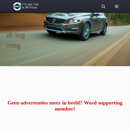
air bag
vraag
Geen advertenties meer in beeld? Word supporting
member!