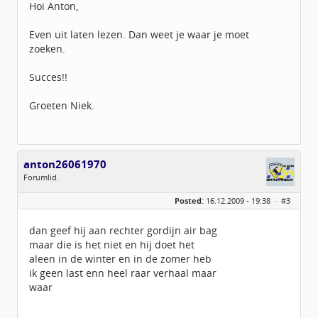
Hoi Anton,
Even uit laten lezen. Dan weet je waar je moet
zoeken.
Succes!!
Groeten Niek.
anton26061970
Forumlid.
Geslacht:
n/a
Posted:
16.12.2009 - 19:38 ·
#3
Berichten:
9
Geregistreerd:
12 / 2009
dan geef hij aan rechter gordijn air bag
maar die is het niet en hij doet het
aleen in de winter en in de zomer heb
ik geen last enn heel raar verhaal maar
waar