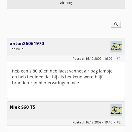
air bag
anton26061970
Forumlid.
Geslacht:
n/a
Posted:
16.12.2009 - 16:09 ·
#1
Berichten:
9
Geregistreerd:
12 / 2009
heb een s 80 t6 en heb laast vanhet air bag lampje
en heb het idee dat hij als het koud word blijf
branden zijn hier ervaringen mee
Niek S60 T5
Posted:
16.12.2009 - 19:10 ·
#2