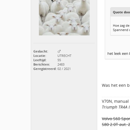
Quote door
Hoe zag de o
Spannend 
Geslacht:
het leek een 
Locatie:
UTRECHT
Leeftijd:
55
Berichten:
2483
Geregistreerd:
02 / 2021
Was het een bl
V70N, manual
Triumph TR4A I
Volvo S60 Spor
S80 2.0T aut. 