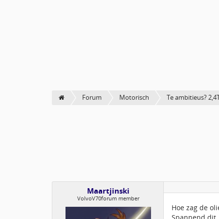
Forum
Motorisch
Te ambitieus? 2,4
Maartjinski
VolvoV70forum member
Hoe zag de olie
Spannend dit