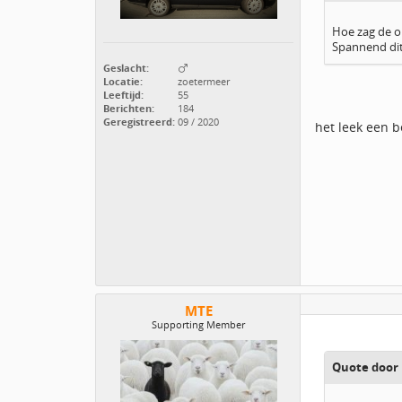
Hoe zag de oli
Spannend di
Geslacht:
Locatie:
zoetermeer
Leeftijd:
55
Berichten:
184
Geregistreerd:
09 / 2020
het leek een b
MTE
Supporting Member
Quote door 