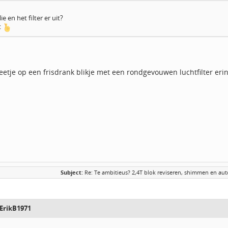
e en het filter er uit?
t
eetje op een frisdrank blikje met een rondgevouwen luchtfilter eri
Subject:
Re: Te ambitieus? 2,4T blok reviseren, shimmen en auto
ErikB1971