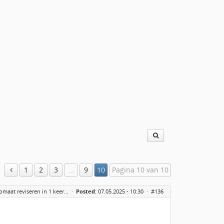
1
2
3
…
9
10
Pagina 10 van 10
maat reviseren in 1 keer...
·
Posted:
07.05.2025 - 10:30 ·
#136