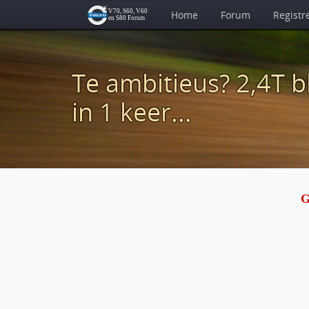
Home
Forum
Registr
Te ambitieus? 2,4T 
in 1 keer...
G