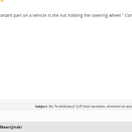
rtant part on a vehicle is the nut holding the steering wheel." Con
Subject:
Re: Te ambitieus? 2,4T blok reviseren, shimmen en auto
Maartjinski