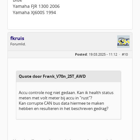
Yamaha FJR 1300 2006
Yamaha XJ600S 1994
fkruis
Forumlid.
Geslacht:
n/a
Posted:
19.03.2025 - 11:12 ·
#10
Berichten:
16
Geregistreerd:
11 / 2015
Quote door Frank_V70n_25T_AWD
Accu controle nog niet gedaan. Kan ik health status
meten met volt meter bij accu in "rust"?
Kan corrupte CAN bus data hiermee te maken
hebben en resulteren in het beschreven gedrag?