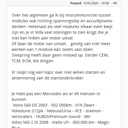
Posted:
19.03.2025 - 10:58 ·
#9
Locatie:
Veendam
Leeftijd:
40
Berichten:
3889
Over het algemeen ga ik bij miscommunictie tussen
Geregistreerd:
09 / 2009
modules ook richting spanningsdip en accu/dynamo
denken. Helemaal als veel modules elkaar even kwijt
zijn en je in Vida veel storingen te zien krijgt die je
niet kan linken aan motor uitval.
Of daar de motor van uitvalt... gevolg van niet meer
werken van 1 module kan zoiets vast doen.
Sleepring heeft daar geen invloed op. Eerder CEM,
TCM, ECM, die dingen.
Er loopt nog een topic over niet willen starten en
antennering van de startonderbreker.
Je hebt pas een Mercedes als er 40 mensen in
kunnen
Volvo S60 D5 2003 - 502.000km - 019 Zwart -
Volvotune 212pk - Nebula/Ursa - VCE - bixenon -
verstralers - HU803/Premium sound - MII
Volvo S60 2.5t 2008 - Vialle LPi - 450.000 km - Magic
Blue