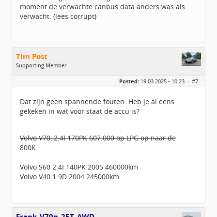
moment de verwachte canbus data anders was als
verwacht. (lees corrupt)
Tim Post
Supporting Member
Geslacht:
Posted:
19.03.2025 - 10:23 ·
#7
Leeftijd:
47
Homepage:
Www.bonusbijzaak.n…
Berichten:
781
Dat zijn geen spannende fouten. Heb je al eens
Geregistreerd:
10 / 2024
gekeken in wat voor staat de accu is?
Volvo V70, 2.4I 170PK 607.000 op LPG op naar de
800K
Volvo S60 2.4I 140PK 2005 460000km
Volvo V40 1.9D 2004 245000km
Frank_V70n_25T_AWD