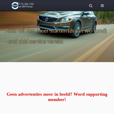
Auto wil niet meer starten (draait wel rond)
- anti skid service vereist
Geen advertenties meer in beeld? Word supporting
member!