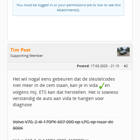
You must be logged in or your permissions are to low to see this
Attachment(s).
Tim Post
Supporting Member
Geslacht:
Posted:
17.03.2025 - 21:15 ·
#2
Leeftijd:
47
Homepage:
Www.bonusbijzaak.n…
Berichten:
781
Het wil nogal eens gebeuren dat de sleutelcodes
Geregistreerd:
10 / 2024
niet meer in de cem staan, kan je in vida
en
volgens mij. ETS kan dat herstellen. Het is sowieso
verstandig de auto aan vida te hangen voor
diagnose
Volvo V70, 2.4I 170PK 607.000 op LPG op naar de
800K