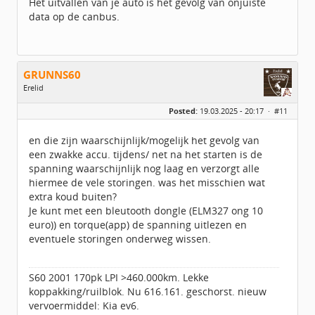
Het uitvallen van je auto is het gevolg van onjuiste
data op de canbus.
GRUNNS60
Erelid
Geslacht:
Posted:
19.03.2025 - 20:17 ·
#11
Locatie:
idbv Appingedam
Leeftijd:
64
Berichten:
6359
en die zijn waarschijnlijk/mogelijk het gevolg van
Geregistreerd:
07 / 2014
een zwakke accu. tijdens/ net na het starten is de
spanning waarschijnlijk nog laag en verzorgt alle
hiermee de vele storingen. was het misschien wat
extra koud buiten?
Je kunt met een bleutooth dongle (ELM327 ong 10
euro)) en torque(app) de spanning uitlezen en
eventuele storingen onderweg wissen.
S60 2001 170pk LPI >460.000km. Lekke
koppakking/ruilblok. Nu 616.161. geschorst. nieuw
vervoermiddel: Kia ev6.