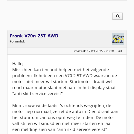
Frank_V70n_25T_AWD
Forumlid.
Geslacht:
Posted:
17.03.2025 - 20:38 ·
#1
Locatie:
idbv Deventer
Leeftijd:
54
Berichten:
5
Hallo,
Geregistreerd:
02 / 2025
Misschien kan iemand helpen met het volgende
probleem. Ik heb een een V70 2.5T AWD waarvan de
motor niet meer wil starten. Startmotor draait wel
rond maar motor slaat niet aan. In het display staat
"anti skid service vereist".
Mijn vrouw wilde laatst 's ochtends wegrijden, de
motor liep normaal, ze zet de auto in D en draait aan
het stuur om van ons oprit weg te rijden. De motor
valt stil en wil sindsdien niet meer starten en laat
een melding zien van "anti skid service vereist".