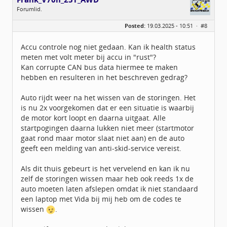
Forumlid.
Geslacht:
Posted:
19.03.2025 - 10:51 ·
#8
Locatie:
idbv Deventer
Leeftijd:
54
Berichten:
5
Accu controle nog niet gedaan. Kan ik health status
Geregistreerd:
02 / 2025
meten met volt meter bij accu in "rust"?
Kan corrupte CAN bus data hiermee te maken
hebben en resulteren in het beschreven gedrag?
Auto rijdt weer na het wissen van de storingen. Het
is nu 2x voorgekomen dat er een situatie is waarbij
de motor kort loopt en daarna uitgaat. Alle
startpogingen daarna lukken niet meer (startmotor
gaat rond maar motor slaat niet aan) en de auto
geeft een melding van anti-skid-service vereist.
Als dit thuis gebeurt is het vervelend en kan ik nu
zelf de storingen wissen maar heb ook reeds 1x de
auto moeten laten afslepen omdat ik niet standaard
een laptop met Vida bij mij heb om de codes te
wissen
.