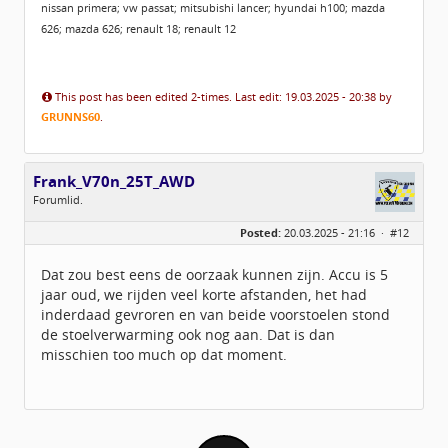
nissan primera; vw passat; mitsubishi lancer; hyundai h100; mazda
626; mazda 626; renault 18; renault 12
This post has been edited 2-times. Last edit: 19.03.2025 - 20:38 by
GRUNNS60
.
Frank_V70n_25T_AWD
Forumlid.
Geslacht:
Posted:
20.03.2025 - 21:16 ·
#12
Locatie:
idbv Deventer
Leeftijd:
54
Berichten:
5
Dat zou best eens de oorzaak kunnen zijn. Accu is 5
Geregistreerd:
02 / 2025
jaar oud, we rijden veel korte afstanden, het had
inderdaad gevroren en van beide voorstoelen stond
de stoelverwarming ook nog aan. Dat is dan
misschien too much op dat moment.