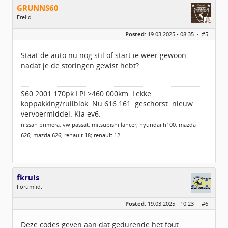
GRUNNS60
Erelid
Geslacht:
Posted:
19.03.2025 - 08:35 ·
#5
Locatie:
idbv Appingedam
Leeftijd:
64
Berichten:
6359
Staat de auto nu nog stil of start ie weer gewoon
Geregistreerd:
07 / 2014
nadat je de storingen gewist hebt?
S60 2001 170pk LPI >460.000km. Lekke
koppakking/ruilblok. Nu 616.161. geschorst. nieuw
vervoermiddel: Kia ev6.
nissan primera; vw passat; mitsubishi lancer; hyundai h100; mazda
626; mazda 626; renault 18; renault 12
fkruis
Forumlid.
Geslacht:
n/a
Posted:
19.03.2025 - 10:23 ·
#6
Berichten:
16
Geregistreerd:
11 / 2015
Deze codes geven aan dat gedurende het fout