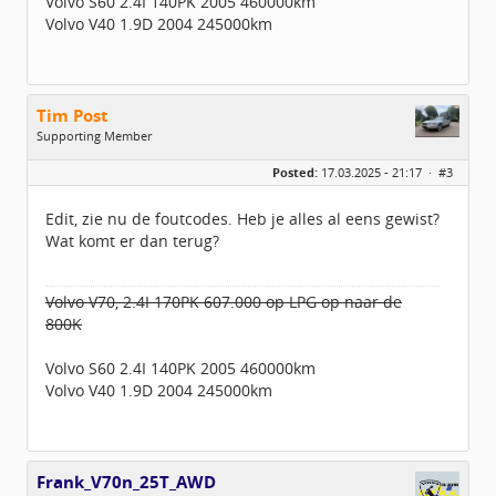
Volvo S60 2.4I 140PK 2005 460000km
Volvo V40 1.9D 2004 245000km
Tim Post
Supporting Member
Geslacht:
Posted:
17.03.2025 - 21:17 ·
#3
Leeftijd:
47
Homepage:
Www.bonusbijzaak.n…
Berichten:
781
Edit, zie nu de foutcodes. Heb je alles al eens gewist?
Geregistreerd:
10 / 2024
Wat komt er dan terug?
Volvo V70, 2.4I 170PK 607.000 op LPG op naar de
800K
Volvo S60 2.4I 140PK 2005 460000km
Volvo V40 1.9D 2004 245000km
Frank_V70n_25T_AWD