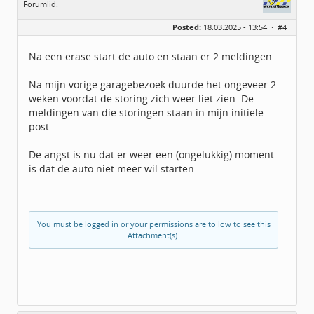
Forumlid.
Geslacht:
Posted:
18.03.2025 - 13:54 ·
#4
Locatie:
idbv Deventer
Leeftijd:
54
Berichten:
5
Na een erase start de auto en staan er 2 meldingen.
Geregistreerd:
02 / 2025
Na mijn vorige garagebezoek duurde het ongeveer 2
weken voordat de storing zich weer liet zien. De
meldingen van die storingen staan in mijn initiele
post.
De angst is nu dat er weer een (ongelukkig) moment
is dat de auto niet meer wil starten.
You must be logged in or your permissions are to low to see this
Attachment(s).