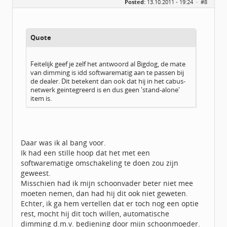
Posted:
13.10.2011 - 19:24 ·
#8
Locatie:
De glimlach van Twente
Homepage:
volvov70forum.com
Berichten:
40316
Geregistreerd:
07 / 2009
Quote
Feitelijk geef je zelf het antwoord al Bigdog, de mate
van dimming is idd softwarematig aan te passen bij
de dealer. Dit betekent dan ook dat hij in het cabus-
netwerk geintegreerd is en dus geen 'stand-alone'
item is.
Daar was ik al bang voor.
Ik had een stille hoop dat het met een
softwarematige omschakeling te doen zou zijn
geweest.
Misschien had ik mijn schoonvader beter niet mee
moeten nemen, dan had hij dit ook niet geweten.
Echter, ik ga hem vertellen dat er toch nog een optie
rest, mocht hij dit toch willen, automatische
dimming d.m.v. bediening door mijn schoonmoeder.