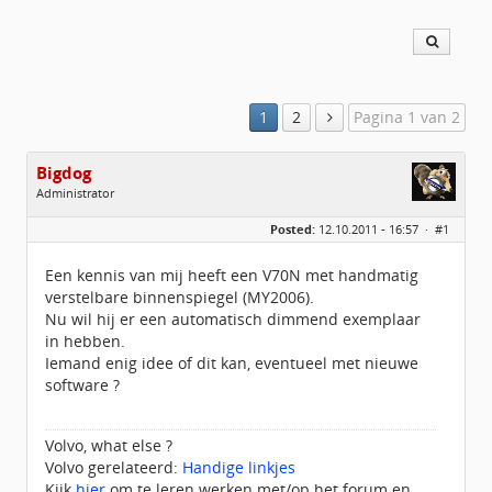
1
2
Pagina 1 van 2
Bigdog
Administrator
Geslacht:
Posted:
12.10.2011 - 16:57 ·
#1
Locatie:
De glimlach van Twente
Homepage:
volvov70forum.com
Berichten:
40316
Een kennis van mij heeft een V70N met handmatig
Geregistreerd:
07 / 2009
verstelbare binnenspiegel (MY2006).
Nu wil hij er een automatisch dimmend exemplaar
in hebben.
Iemand enig idee of dit kan, eventueel met nieuwe
software ?
Volvo, what else ?
Volvo gerelateerd:
Handige linkjes
Kijk
hier
om te leren werken met/op het forum en