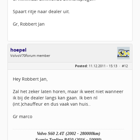
Spaart ritje naar dealer uit.
Gr, Robbert Jan
hoepel
VolvoV70forum member
Geslacht:
Posted:
11.12.2011 - 15:13 ·
#12
Locatie:
Scherpenzeel GLD
Leeftijd:
38
Homepage:
mjhoepeltransport.…
Hey Robbert Jan,
Berichten:
720
Geregistreerd:
10 / 2011
Zal het zeker laten horen, maar ik weet niet wanneer
ik bij de dealer langs kan gaan. Ik ben nl
(int.)chauffeur en dus vaak van huis..
Gr marco
Volvo S60 2.4T (2002 - 280000km)
Scania Topline R450 (2016 - 50000)