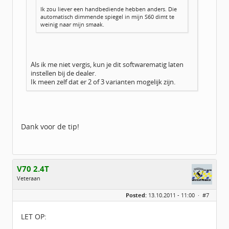
Ik zou liever een handbediende hebben anders. Die
automatisch dimmende spiegel in mijn S60 dimt te
weinig naar mijn smaak.
Als ik me niet vergis, kun je dit softwarematig laten
instellen bij de dealer.
Ik meen zelf dat er 2 of 3 varianten mogelijk zijn.
Dank voor de tip!
V70 2.4T
Veteraan
Geslacht:
Posted:
13.10.2011 - 11:00 ·
#7
Locatie:
Twente
Leeftijd:
55
Berichten:
710
LET OP:
Geregistreerd:
02 / 2009