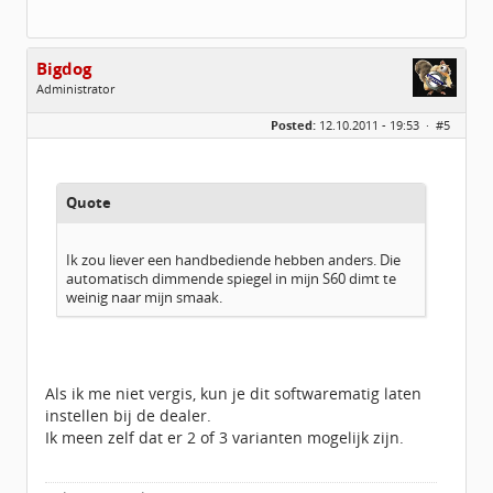
Bigdog
Administrator
Geslacht:
Posted:
12.10.2011 - 19:53 ·
#5
Locatie:
De glimlach van Twente
Homepage:
volvov70forum.com
Berichten:
40316
Geregistreerd:
07 / 2009
Quote
Ik zou liever een handbediende hebben anders. Die
automatisch dimmende spiegel in mijn S60 dimt te
weinig naar mijn smaak.
Als ik me niet vergis, kun je dit softwarematig laten
instellen bij de dealer.
Ik meen zelf dat er 2 of 3 varianten mogelijk zijn.