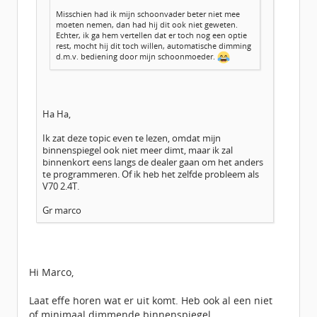
Misschien had ik mijn schoonvader beter niet mee
moeten nemen, dan had hij dit ook niet geweten.
Echter, ik ga hem vertellen dat er toch nog een optie
rest, mocht hij dit toch willen, automatische dimming
d.m.v. bediening door mijn schoonmoeder.
Ha Ha,
Ik zat deze topic even te lezen, omdat mijn
binnenspiegel ook niet meer dimt, maar ik zal
binnenkort eens langs de dealer gaan om het anders
te programmeren. Of ik heb het zelfde probleem als
V70 2.4T.
Gr marco
Hi Marco,
Laat effe horen wat er uit komt. Heb ook al een niet
of minimaal dimmende binnenspiegel..