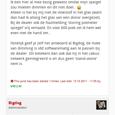
Ik ben hier al mee bezig geweest omdat mijn speigel
zou moeten dimmen en dit niet doet..
Alleen is het bij mij niet de vloeistof in het glas (want
dan had ik allang het glas van een donor overgezet).
Bij de dealer ook de foutmelding 'storing potmeter
spiegel' vrij vertaald. En voor 600 piek zet ik hem wel
even met de hand om...
Feitelijk geef je zelf het antwoord al Bigdog, de mate
van dimming is idd softwarematig aan te passen bij
de dealer. Dit betekent dan ook dat hij in het cabus-
netwerk geintegreerd is en dus geen 'stand-alone'
item is.
This post has been edited 1-times. Last edit: 13.10.2011 - 11:05 by
V70 2.4T
.
Bigdog
Administrator
Geslacht: