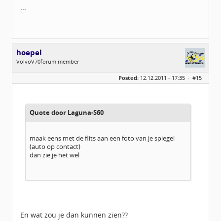
...
hoepel
VolvoV70forum member
Geslacht:
Posted:
12.12.2011 - 17:35 ·
#15
Locatie:
Scherpenzeel GLD
Leeftijd:
38
Homepage:
mjhoepeltransport.…
Berichten:
720
Geregistreerd:
10 / 2011
Quote door Laguna-S60
maak eens met de flits aan een foto van je spiegel
(auto op contact)
dan zie je het wel
En wat zou je dan kunnen zien??