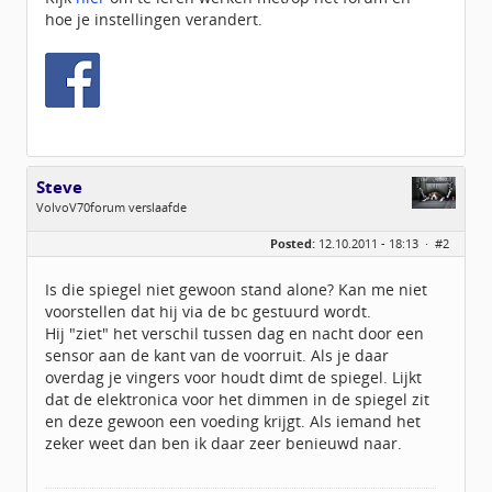
hoe je instellingen verandert.
Steve
VolvoV70forum verslaafde
Geslacht:
Posted:
12.10.2011 - 18:13 ·
#2
Locatie:
Groningen
Leeftijd:
59
Homepage:
stevemansveld.nl
Is die spiegel niet gewoon stand alone? Kan me niet
Berichten:
2851
voorstellen dat hij via de bc gestuurd wordt.
Geregistreerd:
08 / 2011
Hij "ziet" het verschil tussen dag en nacht door een
sensor aan de kant van de voorruit. Als je daar
overdag je vingers voor houdt dimt de spiegel. Lijkt
dat de elektronica voor het dimmen in de spiegel zit
en deze gewoon een voeding krijgt. Als iemand het
zeker weet dan ben ik daar zeer benieuwd naar.