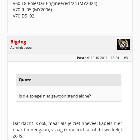
V60 T8 Polestar Engineered ‘24 (MY2024)
V70 R '05 (MY2006)
V70 D5 '02
Bigdog
Administrator
Geslacht:
Posted:
12.10.2011 - 18:24 ·
#3
Locatie:
De glimlach van Twente
Homepage:
volvov70forum.com
Berichten:
40316
Geregistreerd:
07 / 2009
Quote
Is die spiegel niet gewoon stand alone?
Dat dacht ik ook, maar als je ziet hoeveel kabels hier
naar binnengaan, vraag ik me toch af of dit werkelijk
zo is.