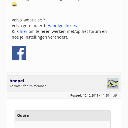
Volvo, what else ?
Volvo gerelateerd:
Handige linkjes
Kijk
hier
om te leren werken met/op het forum en
hoe je instellingen verandert.
hoepel
VolvoV70forum member
Geslacht:
Posted:
10.12.2011 - 11:50 ·
#9
Locatie:
Scherpenzeel GLD
Leeftijd:
38
Homepage:
mjhoepeltransport.…
Berichten:
720
Geregistreerd:
10 / 2011
Quote