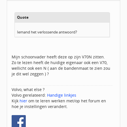
Homepage:
volvov70forum.com
Berichten:
40316
Geregistreerd:
07 / 2009
Quote
Iemand het verlossende antwoord?
Mijn schoonvader heeft deze op zijn V70N zitten.
Zo te lezen heeft de huidige eigenaar ook een V70,
wellicht ook een N ( aan de bandenmaat te zien zou
je dit wel zeggen ) ?
Volvo, what else ?
Volvo gerelateerd:
Handige linkjes
Kijk
hier
om te leren werken met/op het forum en
hoe je instellingen verandert.