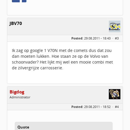
JBV70
Posted:
29.08.2011 - 18:43 ·
#3
Ik zag op google 1 V70N met de comets dus dat zou
dan moeten lukken. Hoe staan ze op de Volvo van
schoonvader? Het lijkt mij wel een mooie combi met
de zilvergrijze carrosserie.
Bigdog
Administrator
Geslacht:
Posted:
29.08.2011 - 18:52 ·
#4
Locatie:
De glimlach van Twente
Homepage:
volvov70forum.com
Berichten:
40316
Geregistreerd:
07 / 2009
Quote