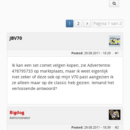
1
2
Pagina 1 van 2
JBV70
Posted:
29.08.2011 - 18:29 ·
#1
Ik kan een set comet velgen kopen, zie Advertentie:
478795733 op marktplaats, maar ik weet eigenlijk
niet zeker of deze ook op mijn V70 past aangezien ik
ze alleen maar op de classic heb gezien. Iemand het
verlossende antwoord?
Bigdog
Administrator
Geslacht:
Posted:
29.08.2011 - 18:39 ·
#2
Locatie:
De glimlach van Twente