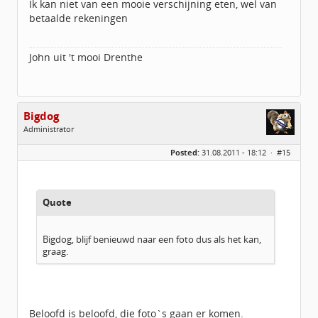
Ik kan niet van een mooie verschijning eten, wel van
betaalde rekeningen
John uit 't mooi Drenthe
Bigdog
Administrator
Geslacht:
Posted:
31.08.2011 - 18:12 ·
#15
Locatie:
De glimlach van Twente
Homepage:
volvov70forum.com
Berichten:
40316
Geregistreerd:
07 / 2009
Quote
Bigdog, blijf benieuwd naar een foto dus als het kan,
graag.
Beloofd is beloofd, die foto`s gaan er komen.