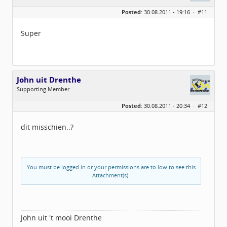
Posted:
30.08.2011 - 19:16 ·
#11
Super
John uit Drenthe
Supporting Member
Geslacht:
Posted:
30.08.2011 - 20:34 ·
#12
Locatie:
Gieterveen
Leeftijd:
66
Berichten:
775
dit misschien..?
Geregistreerd:
08 / 2010
You must be logged in or your permissions are to low to see this
Attachment(s).
John uit 't mooi Drenthe