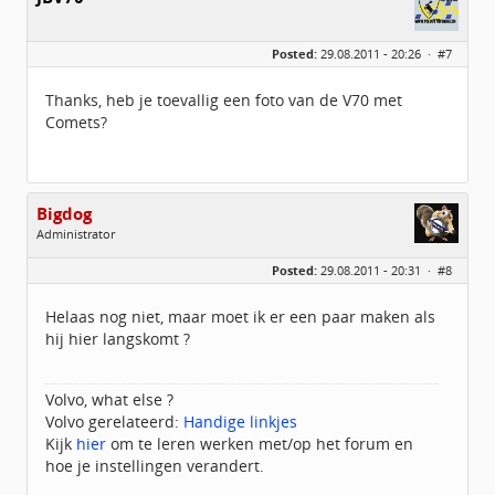
Posted:
29.08.2011 - 20:26 ·
#7
Thanks, heb je toevallig een foto van de V70 met
Comets?
Bigdog
Administrator
Geslacht:
Posted:
29.08.2011 - 20:31 ·
#8
Locatie:
De glimlach van Twente
Homepage:
volvov70forum.com
Berichten:
40316
Helaas nog niet, maar moet ik er een paar maken als
Geregistreerd:
07 / 2009
hij hier langskomt ?
Volvo, what else ?
Volvo gerelateerd:
Handige linkjes
Kijk
hier
om te leren werken met/op het forum en
hoe je instellingen verandert.