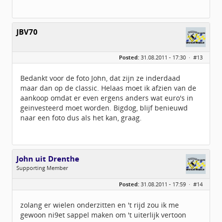
JBV70
Posted:
31.08.2011 - 17:30 ·
#13
Bedankt voor de foto John, dat zijn ze inderdaad
maar dan op de classic. Helaas moet ik afzien van de
aankoop omdat er even ergens anders wat euro's in
geinvesteerd moet worden. Bigdog, blijf benieuwd
naar een foto dus als het kan, graag.
John uit Drenthe
Supporting Member
Geslacht:
Posted:
31.08.2011 - 17:59 ·
#14
Locatie:
Gieterveen
Leeftijd:
66
Berichten:
775
zolang er wielen onderzitten en 't rijd zou ik me
Geregistreerd:
08 / 2010
gewoon ni9et sappel maken om 't uiterlijk vertoon