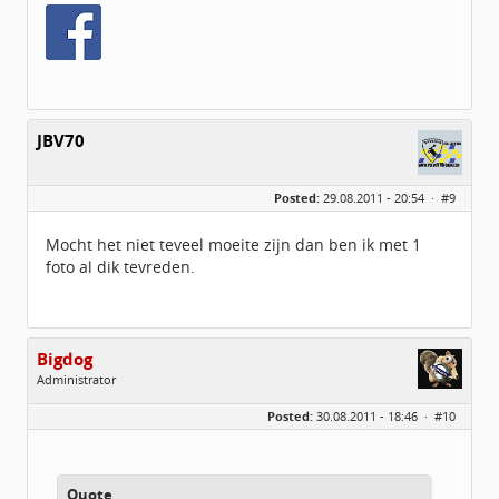
JBV70
Posted:
29.08.2011 - 20:54 ·
#9
Mocht het niet teveel moeite zijn dan ben ik met 1
foto al dik tevreden.
Bigdog
Administrator
Geslacht:
Posted:
30.08.2011 - 18:46 ·
#10
Locatie:
De glimlach van Twente
Homepage:
volvov70forum.com
Berichten:
40316
Geregistreerd:
07 / 2009
Quote