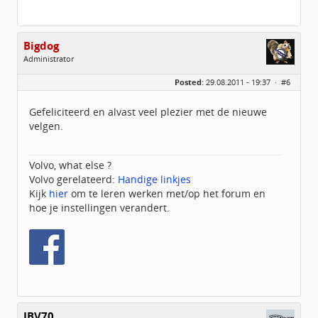
Bigdog
Administrator
Geslacht:
Posted:
29.08.2011 - 19:37 ·
#6
Locatie:
De glimlach van Twente
Homepage:
volvov70forum.com
Berichten:
40316
Gefeliciteerd en alvast veel plezier met de nieuwe
Geregistreerd:
07 / 2009
velgen.
Volvo, what else ?
Volvo gerelateerd:
Handige linkjes
Kijk
hier
om te leren werken met/op het forum en
hoe je instellingen verandert.
JBV70