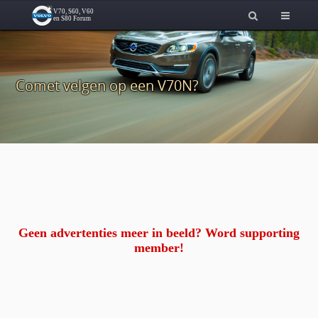
Comet velgen op een V70N?
Geen advertenties meer in beeld? Word supporting
member!