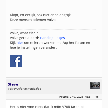
Klopt, en eerlijk, ook niet onbelangrijk.
Deze mensen ademen Volvo.
Volvo, what else ?
Volvo gerelateerd:
Handige linkjes
Kijk
hier
om te leren werken met/op het forum en
hoe je instellingen verandert.
Steve
VolvoV70forum verslaafde
Geslacht:
Posted:
07.07.2026 - 08:31 ·
#5
Locatie:
Groningen
Leeftijd:
59
Homepage:
stevemansveld.nl
Het is niet voor niets dat ik mijn V70R jaren bij
Berichten:
2851