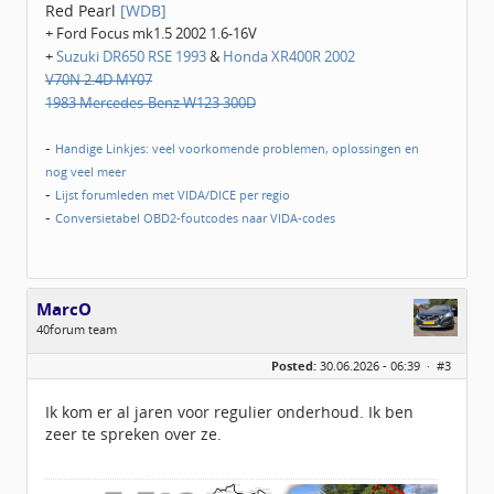
Red Pearl
[WDB]
+ Ford Focus mk1.5 2002 1.6-16V
+
Suzuki DR650 RSE 1993
&
Honda XR400R 2002
V70N 2.4D MY07
1983 Mercedes-Benz W123 300D
-
Handige Linkjes: veel voorkomende problemen, oplossingen en
nog veel meer
-
Lijst forumleden met VIDA/DICE per regio
-
Conversietabel OBD2-foutcodes naar VIDA-codes
MarcO
40forum team
Geslacht:
Posted:
30.06.2026 - 06:39 ·
#3
Locatie:
Enschede
Leeftijd:
47
Homepage:
volvoforumnederlan…
Ik kom er al jaren voor regulier onderhoud. Ik ben
Berichten:
211
zeer te spreken over ze.
Geregistreerd:
05 / 2015