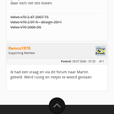
daar toch net iets boven.
Volvo v70 2.4T 2007 T5
Volvo V70 2.0T R - design 2011
Volvo V70 2006 D5
Remco1978
Supporting Member
Geslacht:
Posted:
29.07.2026 - 07:25 ·
#11
Locatie:
Overijssel
Leeftijd:
26
Berichten:
181
Ik had een vraag en via dit forum naar Martin
Geregistreerd:
05 / 2020
gebeld. Werd rustig en netjes te woord gestaan.