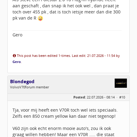
aan geschaft , dan snap ik het ook wel , dan praat je
toch over 455 pk , dat is toch ietsje meer dan die 300
pk van de R
Gero
This post has been edited 1-times. Last edit: 21.07.2026 - 11:54 by
Gero
.
Blondegod
VolvoV70forum member
Geslacht:
n/a
Posted:
22.07.2026 - 08:14 ·
#10
Locatie:
Rottevalle
Berichten:
752
Geregistreerd:
03 / 2018
Tja, voor mij heeft een V70R toch wel iets speciaals.
Zelfs een 850 cream yellow kan daar niet tegenop!
V60 zijn ook echt enorm mooie auto's, zou ik ook
graag willen hebben! Maar een V70R ..... die staat