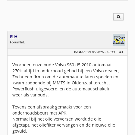
R.H.
Forumlid.
Geslacht:
n/a
Posted:
29.06.2026 - 18:33 ·
#1
Berichten:
1
Geregistreerd:
08 / 2015
Voorheen onze oude Volvo S60 d5 2010 automaat
270k, altijd in onderhoud gehad bij een Volvo dealer,
Zocht een firma om de automaat te laten spoelen en
kwam zodoende bij MMTS in Oldenzaal terecht .
Powerflush uitgevoerd, en de automaat schakelt
weer als vanouds.
Tevens een afspraak gemaakt voor een
onderhoudsbeurt met APK.
Normaal bij het olie verversen wordt de olie
afgetapt, het oliefilter vervangen en de nieuwe olie
gevuld.