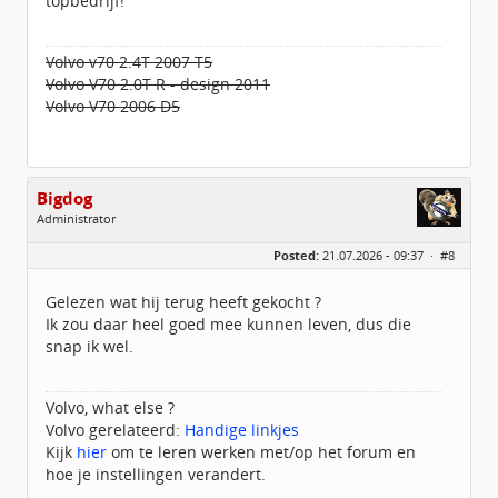
topbedrijf!
Volvo v70 2.4T 2007 T5
Volvo V70 2.0T R - design 2011
Volvo V70 2006 D5
Bigdog
Administrator
Geslacht:
Posted:
21.07.2026 - 09:37 ·
#8
Locatie:
De glimlach van Twente
Homepage:
volvov70forum.com
Berichten:
40316
Gelezen wat hij terug heeft gekocht ?
Geregistreerd:
07 / 2009
Ik zou daar heel goed mee kunnen leven, dus die
snap ik wel.
Volvo, what else ?
Volvo gerelateerd:
Handige linkjes
Kijk
hier
om te leren werken met/op het forum en
hoe je instellingen verandert.