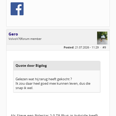
Gero
VolvoV70forum member
Geslacht:
Posted:
21.07.2026 - 11:29 ·
#9
Locatie:
Breda
Berichten:
559
Geregistreerd:
12 / 2015
Quote door Bigdog
Gelezen wat hij terug heeft gekocht ?
Ik zou daar heel goed mee kunnen leven, dus die
snap ik wel.
Als Steve een Polestar 2.0 T8 Plug-in hybride heeft