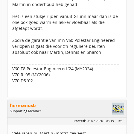
Martin in onderhoud heb gehad.
Geregistreerd:
08 / 2011
Het is een stukje rijden vanuit Grünn maar dan is de
olie ook goed warm en lekker vloeibaar als die
afgetapt wordt.
Zodra de garantie van m’n V60 Polestar Engineered
verlopen is gaat die voor z’n reguliere beurten
absoluut ook naar Martin, Dennis en Sharon
V60 T8 Polestar Engineered ‘24 (MY2024)
V70 R '05 (MY2006)
V70 D5 '02
hermanusb
Supporting Member
Geslacht:
Posted:
08.07.2026 - 08:19 ·
#6
Locatie:
Tiel
Leeftijd:
63
Berichten:
4960
Vele jaren bij Martin (mmts) geweest.