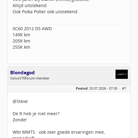
Geregistreerd:
02 / 2015
Altijd uitstekend.
Ook Poika Polter ook uitstekend.
XC60 2012 D5 AWD
149K km
205K km
255K km
Blondegod
VolvoV70forum member
Geslacht:
n/a
Posted:
20.07.2026 - 07:30 ·
#7
Locatie:
Rottevalle
Berichten:
752
Geregistreerd:
03 / 2018
@Steve
De R heb je niet meer?
Zonde!
Wbt MMTS : ook zeer goede ervaringen mee,