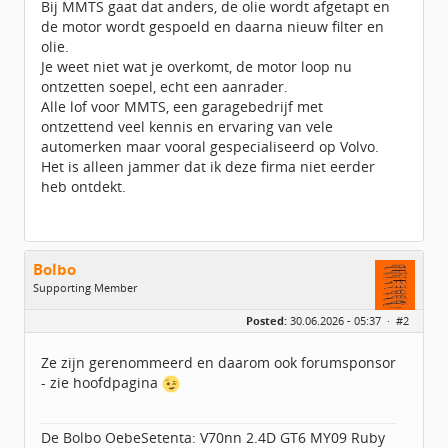
Bij MMTS gaat dat anders, de olie wordt afgetapt en
de motor wordt gespoeld en daarna nieuw filter en
olie.
Je weet niet wat je overkomt, de motor loop nu
ontzetten soepel, echt een aanrader.
Alle lof voor MMTS, een garagebedrijf met
ontzettend veel kennis en ervaring van vele
automerken maar vooral gespecialiseerd op Volvo.
Het is alleen jammer dat ik deze firma niet eerder
heb ontdekt.
Bolbo
Supporting Member
Geslacht:
Posted:
30.06.2026 - 05:37 ·
#2
Locatie:
Spanje (Oviedo)
Berichten:
4850
Geregistreerd:
09 / 2016
Ze zijn gerenommeerd en daarom ook forumsponsor
- zie hoofdpagina
De Bolbo OebeSetenta: V70nn 2.4D GT6 MY09 Ruby