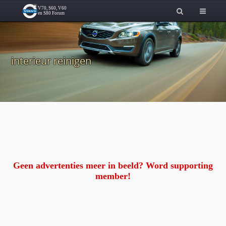
interieur reinigen
Geen advertenties meer in beeld? Word supporting
member!