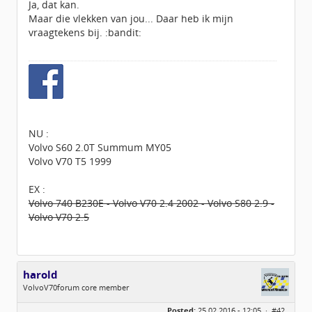
Ja, dat kan.
Maar die vlekken van jou... Daar heb ik mijn
vraagtekens bij. :bandit:
NU :
Volvo S60 2.0T Summum MY05
Volvo V70 T5 1999
EX :
Volvo 740 B230E - Volvo V70 2.4 2002 - Volvo S80 2.9 -
Volvo V70 2.5
harold
VolvoV70forum core member
Geslacht:
Posted:
25.02.2016 - 12:05 ·
#42
Locatie:
venlo (limburg)