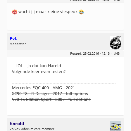
Leeftijd:
57
Berichten:
2075
wacht jij maar kleine viespeuk
Geregistreerd:
02 / 2014
PvL
Moderator
Geslacht:
Posted:
25.02.2016 - 12:13 ·
#43
Locatie:
Omgeving Arnhem
Leeftijd:
67
Berichten:
3296
...LOL... Ja dat kan Harold.
Geregistreerd:
03 / 2014
Volgende keer even testen?
Mercedes EQC 400 - AMG - 2021
XC90 T8 - R-Design - 2017 - full options
V70 T5 Edition Sport - 2007 - full options
harold
VolvoV70forum core member