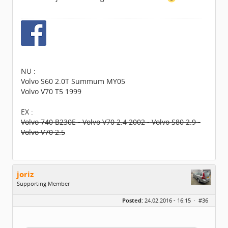
NU :
Volvo S60 2.0T Summum MY05
Volvo V70 T5 1999
EX :
Volvo 740 B230E - Volvo V70 2.4 2002 - Volvo S80 2.9 -
Volvo V70 2.5
joriz
Supporting Member
Geslacht:
Posted:
24.02.2016 - 16:15 ·
#36
Locatie:
Wassenaar
Leeftijd:
47
Berichten:
2183
Geregistreerd:
02 / 2016