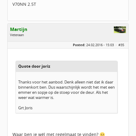
V70NN 2.5T
Martijn
Veteraan
Geslacht:
Posted:
24.02.2016 - 15:03 ·
#35
Locatie:
Emmen, Drenthe
Leeftijd:
29
Homepage:
mnijenkamp.nl
Berichten:
8853
Geregistreerd:
07 / 2013
Quote door joriz
Thanks voor het aanbod. Denk alleen niet dat ik daar
binnenkort ben. Dus waarschijnlijk wordt het met een
emmer en sopje op de stoep voor de deur. Als het
weer wat warmer is.
Grt Joris
Waar ben je wél met regelmaat te vinden?