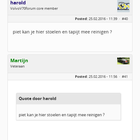
harold
VolvoV70forum core member
Geslacht:
Posted:
25.02.2016 - 11:39 ·
#40
Locatie:
venlo (limburg)
Leeftijd:
57
Berichten:
2075
piet kan je hier stoelen en tapijt mee reinigen ?
Geregistreerd:
02 / 2014
Martijn
Veteraan
Geslacht:
Posted:
25.02.2016 - 11:56 ·
#41
Locatie:
Emmen, Drenthe
Leeftijd:
29
Homepage:
mnijenkamp.nl
Berichten:
8853
Geregistreerd:
07 / 2013
Quote door harold
piet kan je hier stoelen en tapijt mee reinigen ?