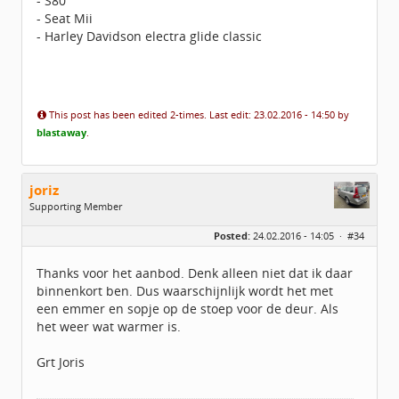
- S80
- Seat Mii
- Harley Davidson electra glide classic
This post has been edited 2-times. Last edit: 23.02.2016 - 14:50 by
blastaway
.
joriz
Supporting Member
Geslacht:
Posted:
24.02.2016 - 14:05 ·
#34
Locatie:
Wassenaar
Leeftijd:
47
Berichten:
2183
Thanks voor het aanbod. Denk alleen niet dat ik daar
Geregistreerd:
02 / 2016
binnenkort ben. Dus waarschijnlijk wordt het met
een emmer en sopje op de stoep voor de deur. Als
het weer wat warmer is.
Grt Joris