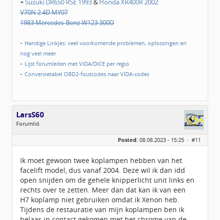
+
Suzuki DR650 RSE 1993
&
Honda XR400R 2002
V70N 2.4D MY07
1983 Mercedes-Benz W123 300D
-
Handige Linkjes: veel voorkomende problemen, oplossingen en
nog veel meer
-
Lijst forumleden met VIDA/DICE per regio
-
Conversietabel OBD2-foutcodes naar VIDA-codes
LarsS60
Forumlid.
Geslacht:
n/a
Posted:
08.08.2023 - 15:25 ·
#11
Berichten:
39
Geregistreerd:
07 / 2023
Ik moet gewoon twee koplampen hebben van het
facelift model, dus vanaf 2004. Deze wil ik dan idd
open snijden om de gehele knipperlicht unit links en
rechts over te zetten. Meer dan dat kan ik van een
H7 koplamp niet gebruiken omdat ik Xenon heb.
Tijdens de restauratie van mijn koplampen ben ik
helaas in contact gekomen met het chrome van de