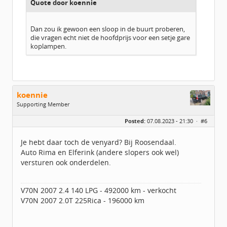
Quote door koennie
Dan zou ik gewoon een sloop in de buurt proberen,
die vragen echt niet de hoofdprijs voor een setje gare
koplampen.
koennie
Supporting Member
Geslacht:
Posted:
07.08.2023 - 21:30 ·
#6
Locatie:
Velp
Leeftijd:
41
Berichten:
1556
Je hebt daar toch de venyard? Bij Roosendaal.
Geregistreerd:
12 / 2019
Auto Rima en Elferink (andere slopers ook wel)
versturen ook onderdelen.
V70N 2007 2.4 140 LPG - 492000 km - verkocht
V70N 2007 2.0T 225Rica - 196000 km