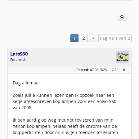
1
2
Pagina 1 van 2
LarsS60
Forumlid.
Geslacht:
n/a
Posted:
07.08.2023 - 17:22 ·
#1
Berichten:
39
Geregistreerd:
07 / 2023
Dag allemaal,
Zoals jullie kunnen lezen ben ik opzoek naar een
setje afgeschreven koplampen voor een Volvo S60
van 2008...
Ik ben aardig op weg met het reviseren van mijn
Xenon koplampen, helaas heeft de chrome van de
knipperlichten door mijn eigen toedoen losgelaten.