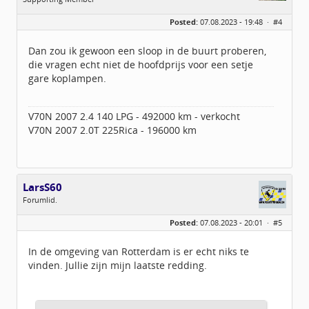
Geslacht:
Posted:
07.08.2023 - 19:48 ·
#4
Locatie:
Velp
Leeftijd:
41
Berichten:
1556
Dan zou ik gewoon een sloop in de buurt proberen,
Geregistreerd:
12 / 2019
die vragen echt niet de hoofdprijs voor een setje
gare koplampen.
V70N 2007 2.4 140 LPG - 492000 km - verkocht
V70N 2007 2.0T 225Rica - 196000 km
LarsS60
Forumlid.
Geslacht:
n/a
Posted:
07.08.2023 - 20:01 ·
#5
Berichten:
39
Geregistreerd:
07 / 2023
In de omgeving van Rotterdam is er echt niks te
vinden. Jullie zijn mijn laatste redding.