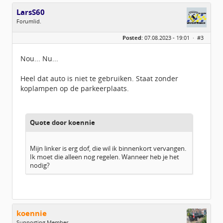
LarsS60
Forumlid.
Geslacht:
n/a
Posted:
07.08.2023 - 19:01 ·
#3
Berichten:
39
Geregistreerd:
07 / 2023
Nou... Nu...
Heel dat auto is niet te gebruiken. Staat zonder
koplampen op de parkeerplaats.
Quote door koennie
Mijn linker is erg dof, die wil ik binnenkort vervangen.
Ik moet die alleen nog regelen. Wanneer heb je het
nodig?
koennie
Supporting Member