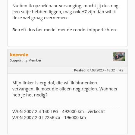
Nu ben ik opzoek naar vervanging, mocht jij dus nog
een setje hebben liggen, mag ook H7 zijn dan wil ik
deze wel graag overnemen.
Betreft dus het model met de ronde knipperlichten.
koennie
Supporting Member
Geslacht:
Posted:
07.08.2023 - 18:32 ·
#2
Locatie:
Velp
Leeftijd:
41
Berichten:
1556
Mijn linker is erg dof, die wil ik binnenkort
Geregistreerd:
12 / 2019
vervangen. Ik moet die alleen nog regelen. Wanneer
heb je het nodig?
V70N 2007 2.4 140 LPG - 492000 km - verkocht
V70N 2007 2.0T 225Rica - 196000 km