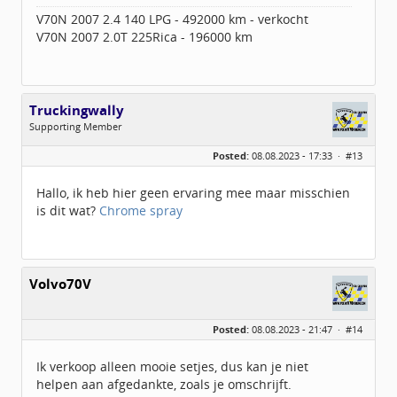
V70N 2007 2.4 140 LPG - 492000 km - verkocht
V70N 2007 2.0T 225Rica - 196000 km
Truckingwally
Supporting Member
Geslacht:
Posted:
08.08.2023 - 17:33 ·
#13
Berichten:
20
Geregistreerd:
11 / 2012
Hallo, ik heb hier geen ervaring mee maar misschien
is dit wat?
Chrome spray
Volvo70V
Posted:
08.08.2023 - 21:47 ·
#14
Ik verkoop alleen mooie setjes, dus kan je niet
helpen aan afgedankte, zoals je omschrijft.