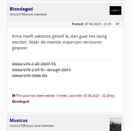
Blondegod
VolvoV70forum member
Geslacht:
n/a
Posted:
07.08.2023 - 22:25 ·
#7
Locatie:
Rottevalle
Berichten:
752
Geregistreerd:
03 / 2018
Rima heeft vakantie geloof ik, dan gaat het lastig
worden. Maar de meeste sloperijen versturen
gewoon.
Volvo v70 2.4T 2007 T5
Volvo V70 2.0T R - design 2011
Volvo V70 2006 D5
This post has been edited 1-times. Last edit: 07.08.2023 - 22:28 by
Blondegod
.
Musicus
VolvoV70forum core member