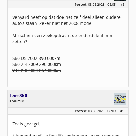
Geslacht:
Posted:
08.08.2023 - 08:05 ·
#8
Locatie:
Ulvenhout
Leeftijd:
44
Berichten:
1701
Venyard heeft op dat doe-het-zelf deel alleen oudere
Geregistreerd:
04 / 2015
auto's staan. Zeker niet het 2008 model...
Misschien een zoekopdracht op onderdelenlijn.nl
zetten?
S60 D5 2002 890.000km
S60 2.4 2009 290.000km
V40 2.0 2004 264.000km
LarsS60
Forumlid.
Geslacht:
n/a
Posted:
08.08.2023 - 08:09 ·
#9
Berichten:
39
Geregistreerd:
07 / 2023
Zoals gezegd,
Niemand heeft ie facelift koplampen liggen voor een