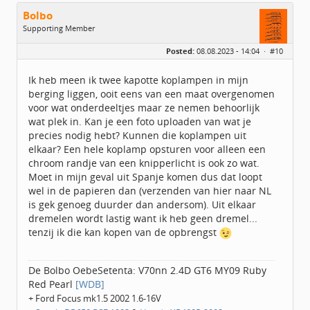
Bolbo
Supporting Member
Geslacht:
Posted:
08.08.2023 - 14:04 ·
#10
Locatie:
Spanje (Oviedo)
Berichten:
4850
Geregistreerd:
09 / 2016
Ik heb meen ik twee kapotte koplampen in mijn
berging liggen, ooit eens van een maat overgenomen
voor wat onderdeeltjes maar ze nemen behoorlijk
wat plek in. Kan je een foto uploaden van wat je
precies nodig hebt? Kunnen die koplampen uit
elkaar? Een hele koplamp opsturen voor alleen een
chroom randje van een knipperlicht is ook zo wat.
Moet in mijn geval uit Spanje komen dus dat loopt
wel in de papieren dan (verzenden van hier naar NL
is gek genoeg duurder dan andersom). Uit elkaar
dremelen wordt lastig want ik heb geen dremel...
tenzij ik die kan kopen van de opbrengst
De Bolbo OebeSetenta: V70nn 2.4D GT6 MY09 Ruby
Red Pearl
[WDB]
+ Ford Focus mk1.5 2002 1.6-16V