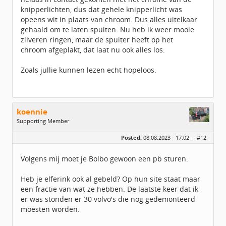
knipperlichten, dus dat gehele knipperlicht was
opeens wit in plaats van chroom. Dus alles uitelkaar
gehaald om te laten spuiten. Nu heb ik weer mooie
zilveren ringen, maar de spuiter heeft op het
chroom afgeplakt, dat laat nu ook alles los.
Zoals jullie kunnen lezen echt hopeloos.
koennie
Supporting Member
Geslacht:
Posted:
08.08.2023 - 17:02 ·
#12
Locatie:
Velp
Leeftijd:
41
Berichten:
1556
Volgens mij moet je Bolbo gewoon een pb sturen.
Geregistreerd:
12 / 2019
Heb je elferink ook al gebeld? Op hun site staat maar
een fractie van wat ze hebben. De laatste keer dat ik
er was stonden er 30 volvo's die nog gedemonteerd
moesten worden.