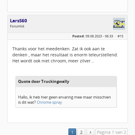
LarsS60
Forumlid.
Geslacht:
n/a
Posted:
09.08.2023 - 06:33 ·
#15
Berichten:
39
Geregistreerd:
07 / 2023
Thanks voor het meedenken. Zat ik ook aan te
denken , maar het resultaat is enorm teleurstellend.
Het wordt ook niet chroom, meer zilver...
Quote door Truckingwally
Hallo, ik heb hier geen ervaring mee maar misschien
is dit wat?
Chrome spray
1
2
Pagina 1 van 2