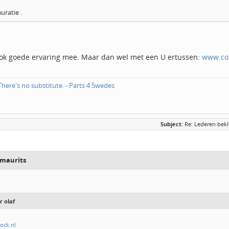
uratie .
 ook goede ervaring mee. Maar dan wel met een U ertussen:
www.col
here's no substitute. - Parts 4 Swedes
Subject:
Re: Lederen bekl
 maurits
 olaf
ock.nl