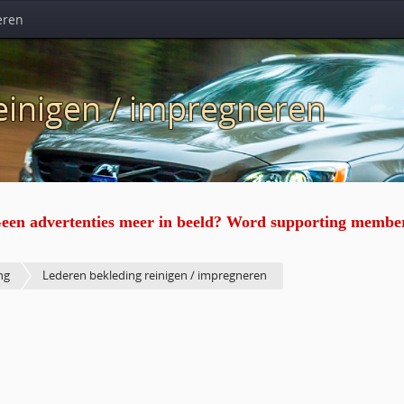
eren
einigen / impregneren
een advertenties meer in beeld? Word supporting membe
ng
Lederen bekleding reinigen / impregneren