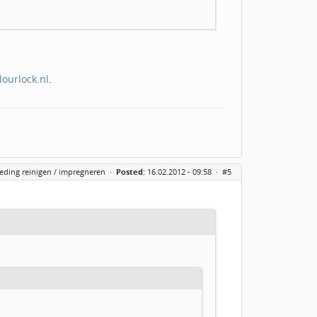
ourlock.nl
.
eding reinigen / impregneren
·
Posted:
16.02.2012 - 09:58 ·
#5