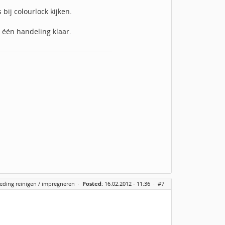
bij colourlock kijken.
n één handeling klaar.
eding reinigen / impregneren
·
Posted:
16.02.2012 - 11:36 ·
#7