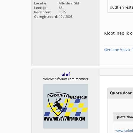
Locatie:
Afferden, Gld
oudt en resta
Leeftijd:
68
Berichten:
1035
Geregistreerd:
10 / 2008
Klopt, heb ik
Genuine Volvo. T
olaf
VolvoV70forum core member
Quote door
Quote door
www.colorl