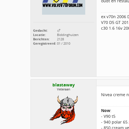
oudt en restau
ex v70n 2006 
V70 D5 GT 201
c30 1.6 16v 20
Geslacht:
Locatie:
Biddinghuizen
Berichten:
2128
Geregistreerd:
01 / 2010
blastaway
Veteraan
Nivea creme n
Now
:
- V90 t5
- 940 polar 65
- 850 cream ye