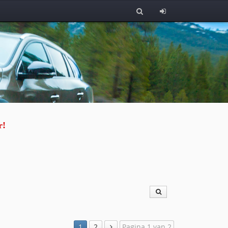
r!
1
2
Pagina 1 van 2