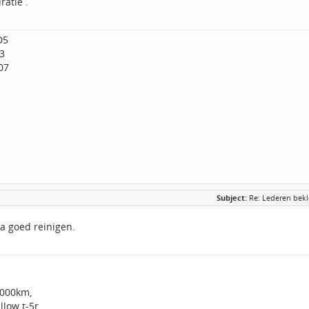
ratie .
D5
3
07
Subject:
Re: Lederen bekl
a goed reinigen.
.000km,
llow t-5r