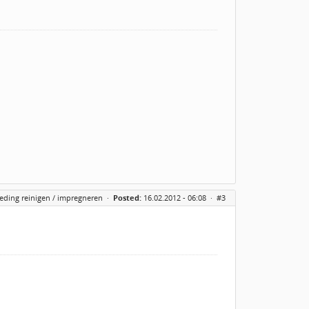
eding reinigen / impregneren
·
Posted:
16.02.2012 - 06:08 ·
#3