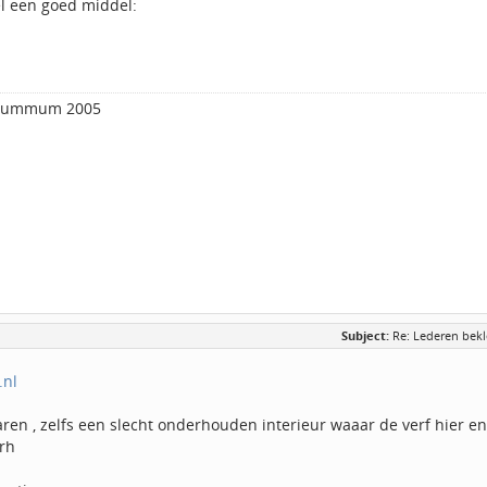
el een goed middel:
 Summum 2005
Subject:
Re: Lederen bekl
.nl
jaren , zelfs een slecht onderhouden interieur waaar de verf hier 
rh