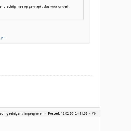
weer prachtig mee op geknapt , dus voor onderh
.nl
.
eding reinigen / impregneren
·
Posted:
16.02.2012 - 11:33 ·
#6