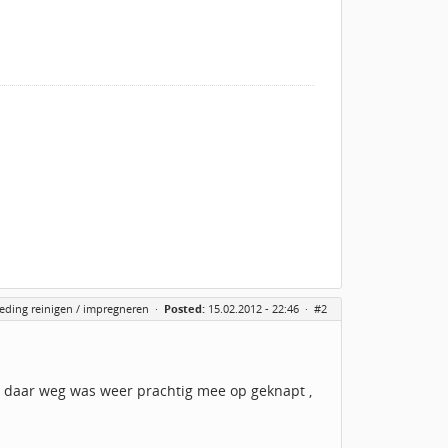
eding reinigen / impregneren
·
Posted:
15.02.2012 - 22:46 ·
#2
en daar weg was weer prachtig mee op geknapt ,