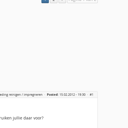
eding reinigen / impregneren
·
Posted:
15.02.2012 - 19:30 ·
#1
uiken jullie daar voor?