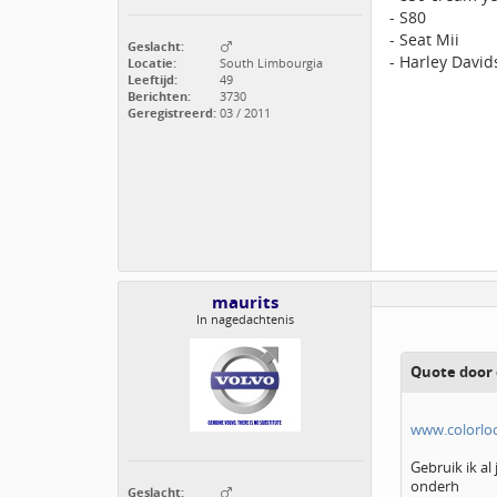
- S80
- Seat Mii
Geslacht:
- Harley David
Locatie:
South Limbourgia
Leeftijd:
49
Berichten:
3730
Geregistreerd:
03 / 2011
maurits
In nagedachtenis
Quote door 
www.colorloc
Gebruik ik al
onderh
Geslacht: