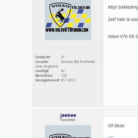
Mijn bekleding
Zelf heb ik vo
Volvo V70 D5
Geslacht:
Locatie:
Gronau (Bij Enschede
over de grens)
Leeftijd:
47
Berichten:
133
Geregistreerd:
01 / 2012
jeebee
Forumlid.
Of deze:
CG