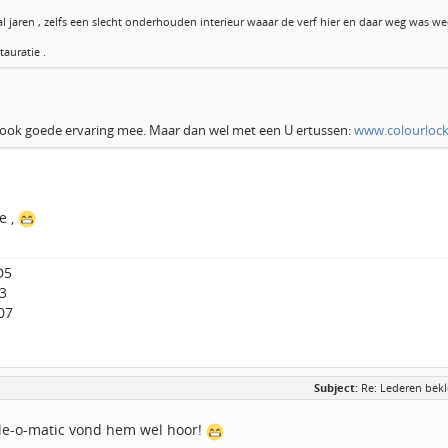
al jaren , zelfs een slecht onderhouden interieur waaar de verf hier en daar weg was 
tauratie .
k ook goede ervaring mee. Maar dan wel met een U ertussen:
www.colourlock
e ,
D5
3
07
Subject:
Re: Lederen bekl
le-o-matic vond hem wel hoor!