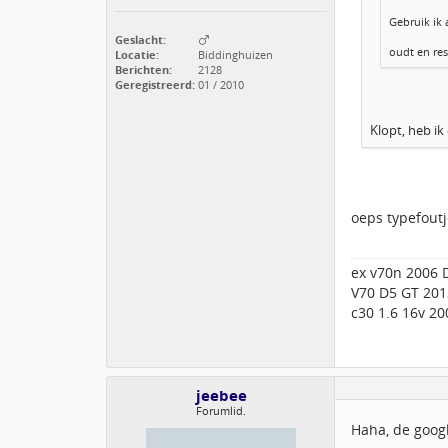
Gebruik ik 
Geslacht:
oudt en res
Locatie:
Biddinghuizen
Berichten:
2128
Geregistreerd:
01 / 2010
Klopt, heb i
oeps typefoutj
ex v70n 2006 
V70 D5 GT 201
c30 1.6 16v 20
jeebee
Forumlid.
Haha, de goog