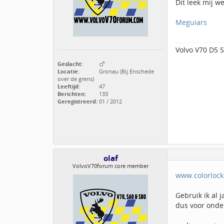
Dit leek mij w
Meguiars
Volvo V70 D5
Geslacht:
Locatie:
Gronau (Bij Enschede
over de grens)
Leeftijd:
47
Berichten:
133
Geregistreerd:
01 / 2012
olaf
VolvoV70forum core member
www.colorlock
Gebruik ik al 
dus voor onde