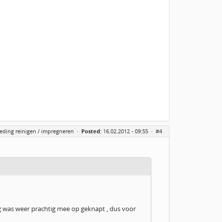
eding reinigen / impregneren
·
Posted:
16.02.2012 - 09:55 ·
#4
weg was weer prachtig mee op geknapt , dus voor