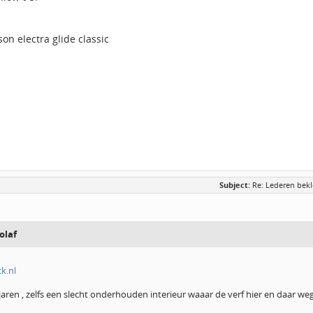
son electra glide classic
Subject:
Re: Lederen bekl
olaf
k.nl
 jaren , zelfs een slecht onderhouden interieur waaar de verf hier en daar 