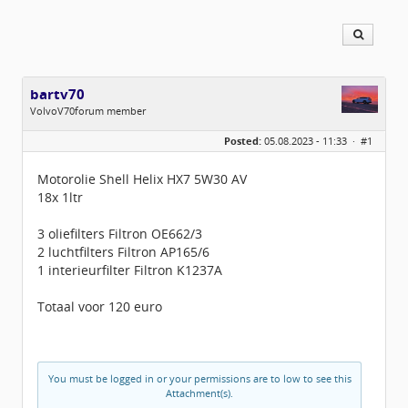
bartv70
VolvoV70forum member
Geslacht:
n/a
Posted:
05.08.2023 - 11:33 ·
#1
Locatie:
Almere
Berichten:
814
Geregistreerd:
08 / 2016
Motorolie Shell Helix HX7 5W30 AV
18x 1ltr
3 oliefilters Filtron OE662/3
2 luchtfilters Filtron AP165/6
1 interieurfilter Filtron K1237A
Totaal voor 120 euro
You must be logged in or your permissions are to low to see this
Attachment(s).