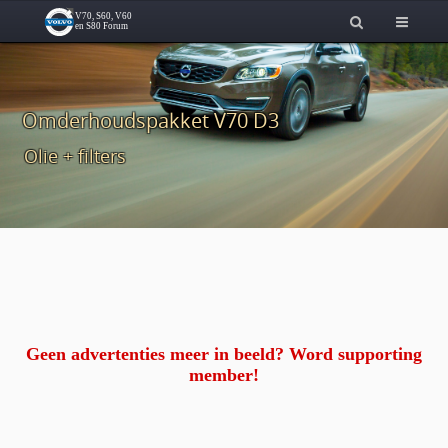
Omderhoudspakket V70 D3
Olie + filters
Geen advertenties meer in beeld? Word supporting
member!