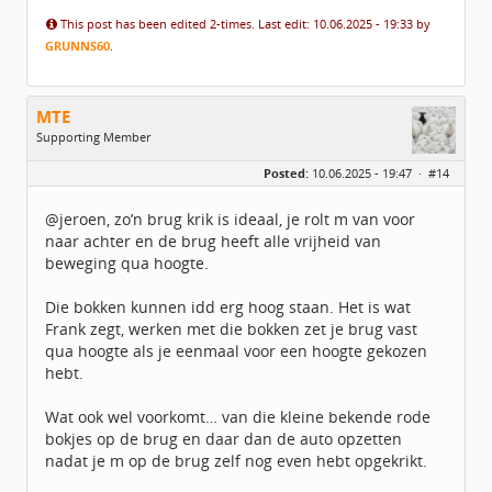
This post has been edited 2-times. Last edit: 10.06.2025 - 19:33 by
GRUNNS60
.
MTE
Supporting Member
Geslacht:
Posted:
10.06.2025 - 19:47 ·
#14
Locatie:
UTRECHT
Leeftijd:
55
Berichten:
2483
@jeroen, zo’n brug krik is ideaal, je rolt m van voor
Geregistreerd:
02 / 2021
naar achter en de brug heeft alle vrijheid van
beweging qua hoogte.
Die bokken kunnen idd erg hoog staan. Het is wat
Frank zegt, werken met die bokken zet je brug vast
qua hoogte als je eenmaal voor een hoogte gekozen
hebt.
Wat ook wel voorkomt… van die kleine bekende rode
bokjes op de brug en daar dan de auto opzetten
nadat je m op de brug zelf nog even hebt opgekrikt.