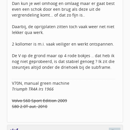
Dan kun je wel omhoog en omlaag maar er gaat best
even een schok door een brug als deze uit de
vergrendeling komt… of dat zo fijn is..
Daarbij, de oprijplaten zitten toch vaak weer net niet
lekker qua werk.
2 kollomer is m.i. vaak veiliger en werkt ontspannen.
De V op de grond maar op 4 rode bokjes .. dat heb ik
nog niet geprobeerd, is dat stabiel genoeg ? Ik zit die
steuntjes altijd onder de driehoek bij de subframe.
V70N, manual green machine
Triumph TR4A Irs 1966
Volvo S60 Sport Edition 2009
S80 2.0T aut. 2010