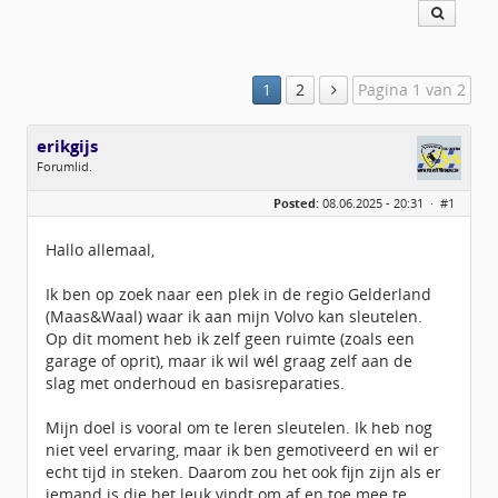
1
2
Pagina 1 van 2
erikgijs
Forumlid.
Geslacht:
n/a
Posted:
08.06.2025 - 20:31 ·
#1
Berichten:
20
Geregistreerd:
02 / 2025
Hallo allemaal,
Ik ben op zoek naar een plek in de regio Gelderland
(Maas&Waal) waar ik aan mijn Volvo kan sleutelen.
Op dit moment heb ik zelf geen ruimte (zoals een
garage of oprit), maar ik wil wél graag zelf aan de
slag met onderhoud en basisreparaties.
Mijn doel is vooral om te leren sleutelen. Ik heb nog
niet veel ervaring, maar ik ben gemotiveerd en wil er
echt tijd in steken. Daarom zou het ook fijn zijn als er
iemand is die het leuk vindt om af en toe mee te