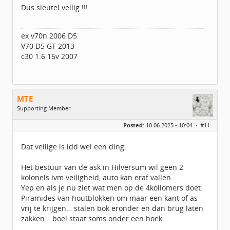
Dus sleutel veilig !!!
ex v70n 2006 D5
V70 D5 GT 2013
c30 1.6 16v 2007
MTE
Supporting Member
Geslacht:
Posted:
10.06.2025 - 10:04 ·
#11
Locatie:
UTRECHT
Leeftijd:
55
Berichten:
2483
Dat veilige is idd wel een ding.
Geregistreerd:
02 / 2021
Het bestuur van de ask in Hilversum wil geen 2
kolonels ivm veiligheid, auto kan eraf vallen..
Yep en als je nu ziet wat men op de 4kollomers doet.
Piramides van houtblokken om maar een kant of as
vrij te krijgen… stalen bok eronder en dan brug laten
zakken… boel staat soms onder een hoek ..