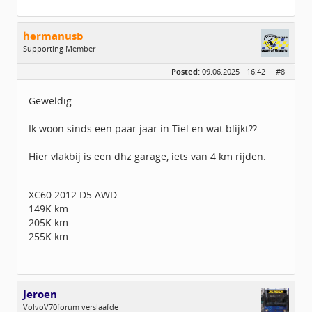
hermanusb
Supporting Member
Geslacht:
Posted:
09.06.2025 - 16:42 ·
#8
Locatie:
Tiel
Leeftijd:
63
Berichten:
4960
Geweldig.
Geregistreerd:
02 / 2015
Ik woon sinds een paar jaar in Tiel en wat blijkt??
Hier vlakbij is een dhz garage, iets van 4 km rijden.
XC60 2012 D5 AWD
149K km
205K km
255K km
Jeroen
VolvoV70forum verslaafde