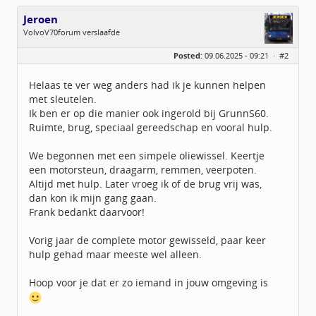
Jeroen
VolvoV70forum verslaafde
Geslacht:
Posted:
09.06.2025 - 09:21 ·
#2
Locatie:
Veendam
Leeftijd:
40
Berichten:
3889
Helaas te ver weg anders had ik je kunnen helpen
Geregistreerd:
09 / 2009
met sleutelen.
Ik ben er op die manier ook ingerold bij GrunnS60.
Ruimte, brug, speciaal gereedschap en vooral hulp.
We begonnen met een simpele oliewissel. Keertje
een motorsteun, draagarm, remmen, veerpoten.
Altijd met hulp. Later vroeg ik of de brug vrij was,
dan kon ik mijn gang gaan.
Frank bedankt daarvoor!
Vorig jaar de complete motor gewisseld, paar keer
hulp gehad maar meeste wel alleen.
Hoop voor je dat er zo iemand in jouw omgeving is