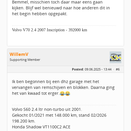
Bemmel, misschien toch daar maar eens gaan
kijken. Blijf wel benieuwd naar hoe anderen dit in
het begin hebben opgepakt.
Volvo V70 2.4 2007 Inscription - 392000 km
WillemV
Supporting Member
Geslacht:
n/a
Posted:
09.06.2025 - 13:44 ·
#6
Berichten:
944
Geregistreerd:
01 / 2021
Ik ben begonnen bij een dhz garage met het
vervangen van remschijven en blokken. Daarna ging
het van kwaad tot erger.
Volvo S60 2.4 ltr non-turbo uit 2001.
Gekocht 01/2021 met 148.000 km, stand 02/2026
198.200 km.
Honda Shadow VT1100C2 ACE