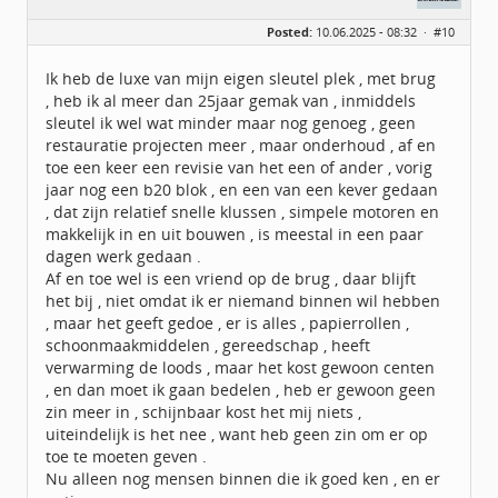
Geslacht:
Posted:
10.06.2025 - 08:32 ·
#10
Locatie:
Biddinghuizen
Berichten:
2128
Geregistreerd:
01 / 2010
Ik heb de luxe van mijn eigen sleutel plek , met brug
, heb ik al meer dan 25jaar gemak van , inmiddels
sleutel ik wel wat minder maar nog genoeg , geen
restauratie projecten meer , maar onderhoud , af en
toe een keer een revisie van het een of ander , vorig
jaar nog een b20 blok , en een van een kever gedaan
, dat zijn relatief snelle klussen , simpele motoren en
makkelijk in en uit bouwen , is meestal in een paar
dagen werk gedaan .
Af en toe wel is een vriend op de brug , daar blijft
het bij , niet omdat ik er niemand binnen wil hebben
, maar het geeft gedoe , er is alles , papierrollen ,
schoonmaakmiddelen , gereedschap , heeft
verwarming de loods , maar het kost gewoon centen
, en dan moet ik gaan bedelen , heb er gewoon geen
zin meer in , schijnbaar kost het mij niets ,
uiteindelijk is het nee , want heb geen zin om er op
toe te moeten geven .
Nu alleen nog mensen binnen die ik goed ken , en er