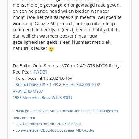
mensen die je gevraagd en ongevraagd raad geven,
en een helpende hand willen bieden wanneer
nodig. Doe-het-zelf garages zijn meestal wel goed te
vinden op Google Maps o.i.d., het zijn uiteindelijk
commerciële bedrijven (tenzij het een hobbyclub is,
dan wellicht wat meer zoeken) maar qua
gezelligheid (en geld) is een klusmaat met plek
natuurlijk leuker
De Bolbo OebeSetenta: V70nn 2.4D GT6 MY09 Ruby
Red Pearl
[WDB]
+ Ford Focus mk1.5 2002 1.6-16V
+
Suzuki DR650 RSE 1993
&
Honda XR400R 2002
V70N 2.4D MY07
1983 Mercedes-Benz W123 300D
-
Handige Linkjes: veel voorkomende problemen, oplossingen en
nog veel meer
-
Lijst forumleden met VIDA/DICE per regio
-
Conversietabel OBD2-foutcodes naar VIDA-codes