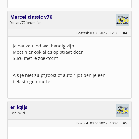
Marcel classic v70
VolvoV70forum fan
Geslacht:
n/a
Posted:
09.06.2025 - 12:56 ·
#4
Berichten:
384
Geregistreerd:
01 / 2022
Ja dat zou idd wel handig zijn
Moet hier ook alles op straat doen
Suc6 met je zoektocht
Als je niet zuipt,rookt of auto rijdt ben je een
belastingontduiker
erikgijs
Forumlid.
Geslacht:
n/a
Posted:
09.06.2025 - 13:26 ·
#5
Berichten:
20
Geregistreerd:
02 / 2025