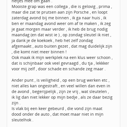
netjes mee om gaan .
Mooiste grap was een collega , die is gelovig , prima ,
maar die zat te prutsen aan zijn Porsche , en loopt
zaterdag avond bij me binnen , ik ga naar huis , ik
ben er maandag avond weer om af te maken , ik zeg
je gaat morgen maar verder , ik heb de brug nodig
maandag (en dat wist ie ) , op zondag sleutel ik niet ,
ja dank je de koekoek , heb het zelf zondag
afgemaakt , auto buiten gezet , dat mag duidelijk zijn
, die komt niet meer binnen !
Ook maak ik mijn werkplek na een klus weer schoon ,
dat is schijnbaar ook veel gevraagd , du tja , lekkker
voor mij zelf , door schade en schande zeg maar .
Ander punt , is veiligheid , op een brug werken etc ,
niet alles kan ongestraft , en veel willen dan even in
de avond , begerijpelijk , zijn ze vrij , wat sleutelen ,
ik lig dan niet lekker op mijn bedje , als ze daar bezig
zijn .
Is vlak bij een keer gebeurd , die vond zijn maat
dood onder de auto , dat moet maar niet in mijn
sleutelhok .