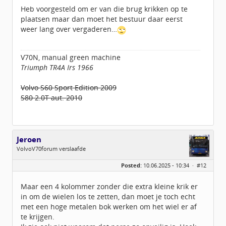
Heb voorgesteld om er van die brug krikken op te
plaatsen maar dan moet het bestuur daar eerst
weer lang over vergaderen…
V70N, manual green machine
Triumph TR4A Irs 1966
Volvo S60 Sport Edition 2009
S80 2.0T aut. 2010
Jeroen
VolvoV70forum verslaafde
Geslacht:
Posted:
10.06.2025 - 10:34 ·
#12
Locatie:
Veendam
Leeftijd:
40
Berichten:
3889
Maar een 4 kolommer zonder die extra kleine krik er
Geregistreerd:
09 / 2009
in om de wielen los te zetten, dan moet je toch echt
met een hoge metalen bok werken om het wiel er af
te krijgen.