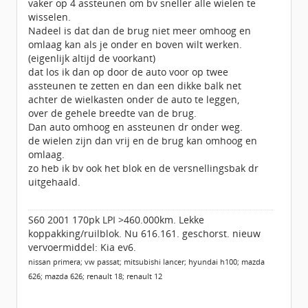
vaker op 4 assteunen om bv sneller alle wielen te
wisselen.
Nadeel is dat dan de brug niet meer omhoog en
omlaag kan als je onder en boven wilt werken.
(eigenlijk altijd de voorkant)
dat los ik dan op door de auto voor op twee
assteunen te zetten en dan een dikke balk net
achter de wielkasten onder de auto te leggen,
over de gehele breedte van de brug.
Dan auto omhoog en assteunen dr onder weg.
de wielen zijn dan vrij en de brug kan omhoog en
omlaag.
zo heb ik bv ook het blok en de versnellingsbak dr
uitgehaald.
S60 2001 170pk LPI >460.000km. Lekke
koppakking/ruilblok. Nu 616.161. geschorst. nieuw
vervoermiddel: Kia ev6.
nissan primera; vw passat; mitsubishi lancer; hyundai h100; mazda
626; mazda 626; renault 18; renault 12