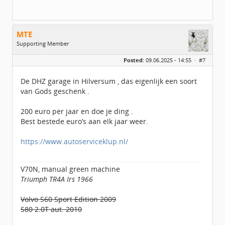
MTE
Supporting Member
Geslacht:
Posted:
09.06.2025 - 14:55 ·
#7
Locatie:
UTRECHT
Leeftijd:
55
Berichten:
2483
De DHZ garage in Hilversum , das eigenlijk een soort
Geregistreerd:
02 / 2021
van Gods geschenk .
200 euro per jaar en doe je ding .
Best bestede euro’s aan elk jaar weer.
https://www.autoserviceklup.nl/
V70N, manual green machine
Triumph TR4A Irs 1966
Volvo S60 Sport Edition 2009
S80 2.0T aut. 2010