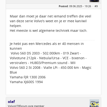
Geslacht:
Posted:
09.06.2025 - 19:26 ·
#9
Locatie:
Veendam
Leeftijd:
40
Berichten:
3889
Maar dan moet je daar net iemand treffen die veel
Geregistreerd:
09 / 2009
van deze serie Volvo's weet en je er mee kan/wil
helpen.
Het meeste is wel algemene techniek maar toch.
Je hebt pas een Mercedes als er 40 mensen in
kunnen
Volvo S60 D5 2003 - 502.000km - 019 Zwart -
Volvotune 212pk - Nebula/Ursa - VCE - bixenon -
verstralers - HU803/Premium sound - MII
Volvo S60 2.5t 2008 - Vialle LPi - 450.000 km - Magic
Blue
Yamaha FJR 1300 2006
Yamaha XJ600S 1994
olaf
VolvoV70forum core member