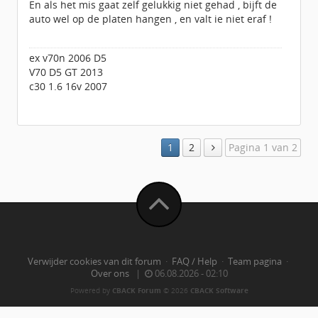
En als het mis gaat zelf gelukkig niet gehad , bijft de
auto wel op de platen hangen , en valt ie niet eraf !
ex v70n 2006 D5
V70 D5 GT 2013
c30 1.6 16v 2007
1
2
Pagina 1 van 2
Verwijder cookies van dit forum
·
FAQ / Help
·
Team pagina
·
Over ons
|
06.08.2026 - 02:10
Powered by
CBACK Forum
© 2026
CBACK Software