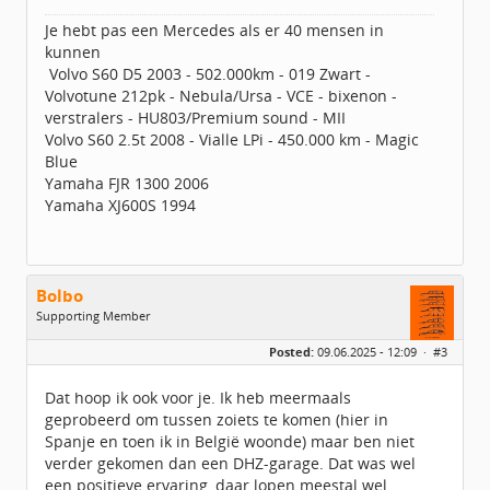
Je hebt pas een Mercedes als er 40 mensen in
kunnen
Volvo S60 D5 2003 - 502.000km - 019 Zwart -
Volvotune 212pk - Nebula/Ursa - VCE - bixenon -
verstralers - HU803/Premium sound - MII
Volvo S60 2.5t 2008 - Vialle LPi - 450.000 km - Magic
Blue
Yamaha FJR 1300 2006
Yamaha XJ600S 1994
Bolbo
Supporting Member
Geslacht:
Posted:
09.06.2025 - 12:09 ·
#3
Locatie:
Spanje (Oviedo)
Berichten:
4848
Geregistreerd:
09 / 2016
Dat hoop ik ook voor je. Ik heb meermaals
geprobeerd om tussen zoiets te komen (hier in
Spanje en toen ik in België woonde) maar ben niet
verder gekomen dan een DHZ-garage. Dat was wel
een positieve ervaring, daar lopen meestal wel