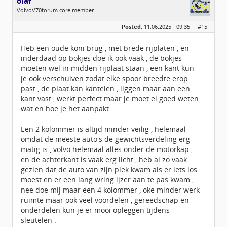
olaf
VolvoV70forum core member
Geslacht:
Posted:
11.06.2025 - 09:35 ·
#15
Locatie:
Biddinghuizen
Berichten:
2128
Geregistreerd:
01 / 2010
Heb een oude koni brug , met brede rijplaten , en
inderdaad op bokjes doe ik ook vaak , de bokjes
moeten wel in midden rijplaat staan , een kant kun
je ook verschuiven zodat elke spoor breedte erop
past , de plaat kan kantelen , liggen maar aan een
kant vast , werkt perfect maar je moet el goed weten
wat en hoe je het aanpakt .
Een 2 kolommer is altijd minder veilig , helemaal
omdat de meeste auto's de gewichtsverdeling erg
matig is , volvo helemaal alles onder de motorkap ,
en de achterkant is vaak erg licht , heb al zo vaak
gezien dat de auto van zijn plek kwam als er iets los
moest en er een lang wring ijzer aan te pas kwam ,
nee doe mij maar een 4 kolommer , oke minder werk
ruimte maar ook veel voordelen , gereedschap en
onderdelen kun je er mooi opleggen tijdens
sleutelen .