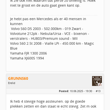
Ik zie ook niet waarom dat perse zo onveilig is. Hoek
niet te groot en de auto gaat geen kant op.
Je hebt pas een Mercedes als er 40 mensen in
kunnen
Volvo S60 D5 2003 - 502.000km - 019 Zwart -
Volvotune 212pk - Nebula/Ursa - VCE - bixenon -
verstralers - HU803/Premium sound - MII
Volvo S60 2.5t 2008 - Vialle LPi - 450.000 km - Magic
Blue
Yamaha FJR 1300 2006
Yamaha XJ600S 1994
GRUNNS60
Erelid
Geslacht:
Posted:
10.06.2025 - 19:30 ·
#13
Locatie:
idbv Appingedam
Leeftijd:
64
Berichten:
6359
Ik heb 4 stevige hoge assteunen. op de goede
Geregistreerd:
07 / 2014
plekken zetten en dan staat ie echt stevig. Zet m ook