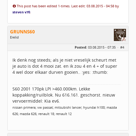
This post has been edited 1-times. Last edit: 03.08.2015 - 04:58 by
steven v70
.
GRUNNS60
Erelid
Geslacht:
Posted:
03.08.2015 - 07:35 ·
#4
Locatie:
idbv Appingedam
Leeftijd:
64
Berichten:
6359
Ik denk nog steeds; als je niet vreselijk scheurt met
Geregistreerd:
07 / 2014
je auto is dot 4 mooi zat. en ik zou 4 en 4 + of super
4 wel door elkaar durven gooien.. :yes: :thumb:
S60 2001 170pk LPI >460.000km. Lekke
koppakking/ruilblok. Nu 616.161. geschorst. nieuw
vervoermiddel: Kia ev6.
nissan primera; vw passat; mitsubishi lancer; hyundai h100; mazda
626; mazda 626; renault 18; renault 12