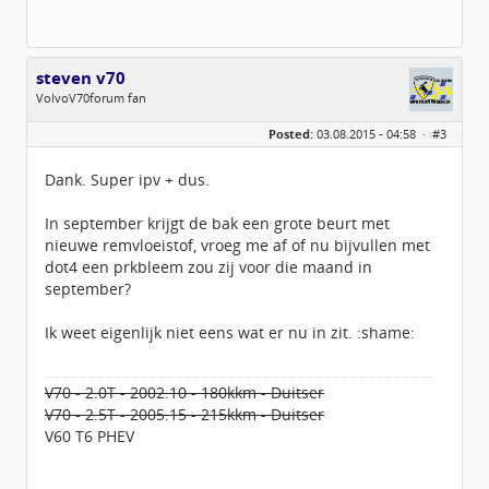
steven v70
VolvoV70forum fan
Geslacht:
n/a
Posted:
03.08.2015 - 04:58 ·
#3
Locatie:
Leersum
Berichten:
444
Geregistreerd:
07 / 2014
Dank. Super ipv + dus.
In september krijgt de bak een grote beurt met
nieuwe remvloeistof, vroeg me af of nu bijvullen met
dot4 een prkbleem zou zij voor die maand in
september?
Ik weet eigenlijk niet eens wat er nu in zit. :shame:
V70 - 2.0T - 2002.10 - 180kkm - Duitser
V70 - 2.5T - 2005.15 - 215kkm - Duitser
V60 T6 PHEV