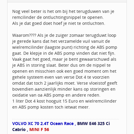
Leeftijd:
66
Berichten:
95
Nog veel beter is het om bij het terugduwen van je
Geregistreerd:
04 / 2015
remcilinder de ontluchtingsnippel te openen.
Als je dat goed doet hoef je niet te ontluchten.
Waarom???? Als je de zuiger zomaar terugduwt loop
je gerede kans dat het verzamelde vuil vanuit de
wielremcilinder (laagste punt) richting de ABS pomp
gaat. De klepje in de ABS pomp vinden dat niet fijn.
Vaak gaat het goed, maar je bent gewaarschuwd als
je ABS in storing slaat. Beter dus om de nippel te
openen en misschien ook een goed moment om het
gehele systeem even van verse Dot 4 te voorzien
omdat dat toch 2 jaarlijks moet. Verse vloeistof geeft
bovendien aanzienlijk minder kans op storingen en
oxidatie van oa ABS pomp en andere reden.
1 liter Dot 4 kost hooguit 15 Euro en wielremcilinder
en ABS pomp kosten toch ietwat meer.
VOLVO XC 70 2.4T Ocean Race ,
BMW E46 325 Ci
Cabrio ,
MINI F 56