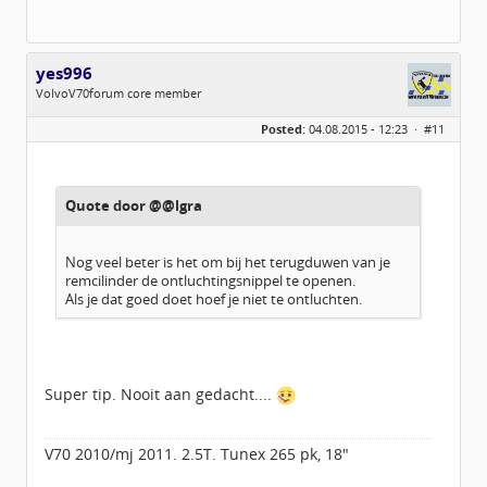
yes996
VolvoV70forum core member
Geslacht:
n/a
Posted:
04.08.2015 - 12:23 ·
#11
Locatie:
Zeewolde
Berichten:
1426
Geregistreerd:
08 / 2013
Quote door @@lgra
Nog veel beter is het om bij het terugduwen van je
remcilinder de ontluchtingsnippel te openen.
Als je dat goed doet hoef je niet te ontluchten.
Super tip. Nooit aan gedacht....
V70 2010/mj 2011. 2.5T. Tunex 265 pk, 18"