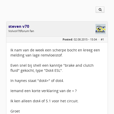
steven v70
VolvoV70forum fan
Geslacht:
n/a
Posted:
02.08.2015 - 15:04 ·
#1
Locatie:
Leersum
Berichten:
444
Geregistreerd:
07 / 2014
Ik nam van de week een scherpe bocht en kreeg een
melding van lage remvloeistof.
Even snel bij shell een kanntje "brake and clutch
fluid" gekocht, type "Dot4 ESL".
In haynes staat "dot4+" of dot4.
Iemand een korte verklaring van de + ?
Ik ken alleen dot4 of 5.1 voor het circuit.
Groet