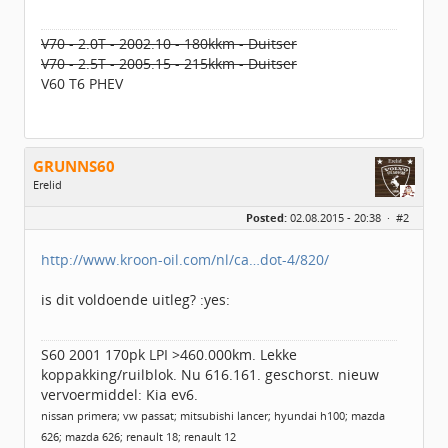
V70 - 2.0T - 2002.10 - 180kkm - Duitser
V70 - 2.5T - 2005.15 - 215kkm - Duitser
V60 T6 PHEV
GRUNNS60
Erelid
Geslacht:
Posted:
02.08.2015 - 20:38 ·
#2
Locatie:
idbv Appingedam
Leeftijd:
64
Berichten:
6359
http://www.kroon-oil.com/nl/ca…dot-4/820/
Geregistreerd:
07 / 2014
is dit voldoende uitleg? :yes:
S60 2001 170pk LPI >460.000km. Lekke
koppakking/ruilblok. Nu 616.161. geschorst. nieuw
vervoermiddel: Kia ev6.
nissan primera; vw passat; mitsubishi lancer; hyundai h100; mazda
626; mazda 626; renault 18; renault 12