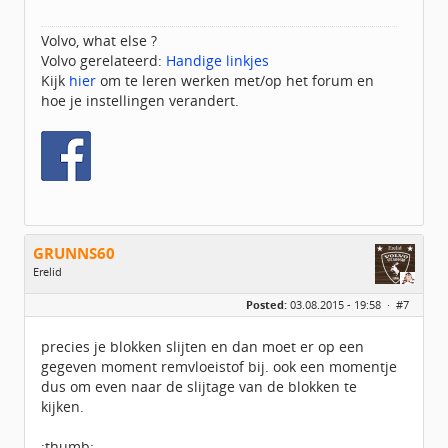
Volvo, what else ?
Volvo gerelateerd:
Handige linkjes
Kijk
hier
om te leren werken met/op het forum en
hoe je instellingen verandert.
GRUNNS60
Erelid
Geslacht:
Posted:
03.08.2015 - 19:58 ·
#7
Locatie:
idbv Appingedam
Leeftijd:
64
Berichten:
6359
precies je blokken slijten en dan moet er op een
Geregistreerd:
07 / 2014
gegeven moment remvloeistof bij. ook een momentje
dus om even naar de slijtage van de blokken te
kijken.
:thumb: