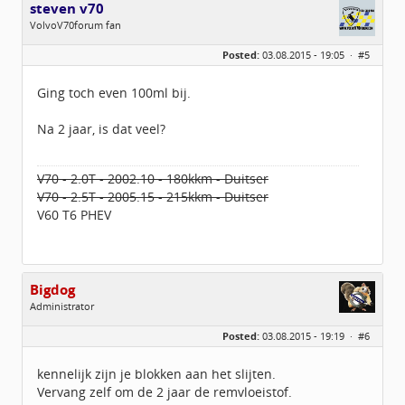
steven v70
VolvoV70forum fan
Geslacht:
n/a
Posted:
03.08.2015 - 19:05 ·
#5
Locatie:
Leersum
Berichten:
444
Geregistreerd:
07 / 2014
Ging toch even 100ml bij.
Na 2 jaar, is dat veel?
V70 - 2.0T - 2002.10 - 180kkm - Duitser
V70 - 2.5T - 2005.15 - 215kkm - Duitser
V60 T6 PHEV
Bigdog
Administrator
Geslacht:
Posted:
03.08.2015 - 19:19 ·
#6
Locatie:
De glimlach van Twente
Homepage:
volvov70forum.com
Berichten:
40316
kennelijk zijn je blokken aan het slijten.
Geregistreerd:
07 / 2009
Vervang zelf om de 2 jaar de remvloeistof.