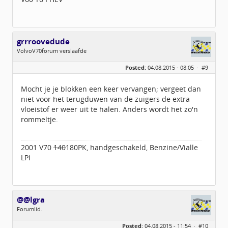
grrroovedude
VolvoV70forum verslaafde
Geslacht:
Posted:
04.08.2015 - 08:05 ·
#9
Locatie:
Almere
Leeftijd:
55
Berichten:
2746
Mocht je je blokken een keer vervangen; vergeet dan
Geregistreerd:
01 / 2014
niet voor het terugduwen van de zuigers de extra
vloeistof er weer uit te halen. Anders wordt het zo'n
rommeltje.
2001 V70
140
180PK, handgeschakeld, Benzine/Vialle
LPi
@@lgra
Forumlid.
Geslacht:
n/a
Posted:
04.08.2015 - 11:54 ·
#10
Locatie:
Groningen