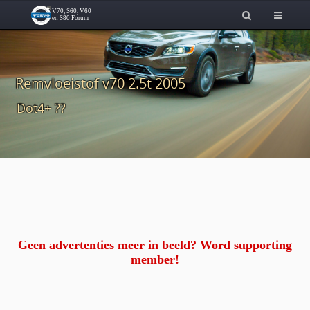
Remvloeistof v70 2.5t 2005
Dot4+ ??
Geen advertenties meer in beeld? Word supporting
member!