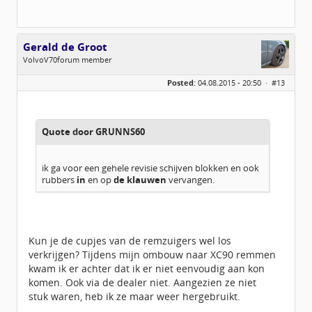
Gerald de Groot
VolvoV70forum member
Geslacht:
Posted:
04.08.2015 - 20:50 ·
#13
Locatie:
Lieren
Leeftijd:
51
Berichten:
598
Geregistreerd:
04 / 2014
Quote door GRUNNS60
ik ga voor een gehele revisie schijven blokken en ook
rubbers
in
en op
de klauwen
vervangen.
Kun je de cupjes van de remzuigers wel los
verkrijgen? Tijdens mijn ombouw naar XC90 remmen
kwam ik er achter dat ik er niet eenvoudig aan kon
komen. Ook via de dealer niet. Aangezien ze niet
stuk waren, heb ik ze maar weer hergebruikt.