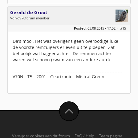
Gerald de Groot
VolvoV70forum member
Geslacht:
Posted:
05.08.2015 - 17:52 ·
#15
Locatie:
Lieren
Leeftijd:
51
Berichten:
598
Da's mooi. Het was overigens geen overbodige luxe
Geregistreerd:
04 / 2014
de voorste remzuigers er even uit te ploepen. Zat
behoolijk wat bagger achter. De remmen achter
waren wel schoon (kwam van een andere auto).
V70N - T5 - 2001 - Geartronic - Mistral Green
Verwijder cookies van dit forum
·
FAQ / Help
·
Team pagina
·