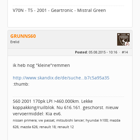
V70N - T5 - 2001 - Geartronic - Mistral Green
GRUNNS60
Erelid
Geslacht:
Posted:
05.08.2015 - 10:16 ·
#14
Locatie:
idbv Appingedam
Leeftijd:
64
Berichten:
6359
ik heb nog "kleine"remmen
Geregistreerd:
07 / 2014
http://www.skandix.de/de/suche…b7c5a95a35
:thumb:
S60 2001 170pk LPI >460.000km. Lekke
koppakking/ruilblok. Nu 616.161. geschorst. nieuw
vervoermiddel: Kia ev6.
nissan primera; vw passat; mitsubishi lancer; hyundai h100; mazda
626; mazda 626; renault 18; renault 12