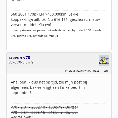
S60 2001 170pk LPI >460.000km. Lekke
koppakking/ruilblok. Nu 616.161. geschorst. nieuw
vervoermiddel: Kia ev6.
nissan primera; vw passat; mitsubishi lancer; hyundai h100; mazda
626; mazda 626; renault 18; renault 12
steven v70
VolvoV70forum fan
Geslacht:
n/a
Posted:
04.08.2015 - 04:45 ·
#8
Locatie:
Leersum
Berichten:
444
Geregistreerd:
07 / 2014
Aha, ben ik dus net op tijd, zie mijn post bij
algemeen, bakkie krijgt een flinke beurt in
september!
V70 - 2.0T - 2002.10 - 180kkm - Duitser
V70 - 2.5T - 2005.15 - 215kkm - Duitser
V60 T6 PHEV