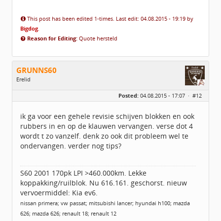
This post has been edited 1-times. Last edit: 04.08.2015 - 19:19 by
Bigdog
.
Reason for Editing:
Quote hersteld
GRUNNS60
Erelid
Geslacht:
Posted:
04.08.2015 - 17:07 ·
#12
Locatie:
idbv Appingedam
Leeftijd:
64
Berichten:
6359
ik ga voor een gehele revisie schijven blokken en ook
Geregistreerd:
07 / 2014
rubbers in en op de klauwen vervangen. verse dot 4
wordt t zo vanzelf. denk zo ook dit probleem wel te
ondervangen. verder nog tips?
S60 2001 170pk LPI >460.000km. Lekke
koppakking/ruilblok. Nu 616.161. geschorst. nieuw
vervoermiddel: Kia ev6.
nissan primera; vw passat; mitsubishi lancer; hyundai h100; mazda
626; mazda 626; renault 18; renault 12