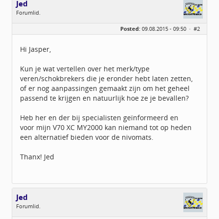
Jed
Forumlid.
Geslacht:
n/a
Posted:
09.08.2015 - 09:50 ·
#2
Berichten:
34
Geregistreerd:
05 / 2015
Hi Jasper,
Kun je wat vertellen over het merk/type
veren/schokbrekers die je eronder hebt laten zetten,
of er nog aanpassingen gemaakt zijn om het geheel
passend te krijgen en natuurlijk hoe ze je bevallen?
Heb her en der bij specialisten geïnformeerd en
voor mijn V70 XC MY2000 kan niemand tot op heden
een alternatief bieden voor de nivomats.
Thanx! Jed
Jed
Forumlid.
Geslacht:
n/a