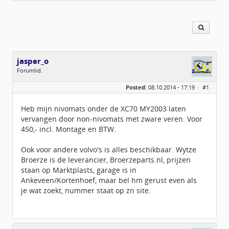
jasper_o
Forumlid.
Geslacht:
Posted:
08.10.2014 - 17:19 ·
#1
Berichten:
219
Geregistreerd:
05 / 2014
Heb mijn nivomats onder de XC70 MY2003 laten
vervangen door non-nivomats met zware veren. Voor
450,- incl. Montage en BTW.
Ook voor andere volvo's is alles beschikbaar. Wytze
Broerze is de leverancier, Broerzeparts.nl, prijzen
staan op Marktplasts, garage is in
Ankeveen/Kortenhoef, maar bel hm gerust even als
je wat zoekt, nummer staat op zn site.