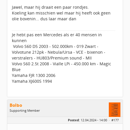
Berichten:
3890
Jawel, maar hij draait een paar rondjes.
Geregistreerd:
09 / 2009
Koeling kan misschien wel maar hij heeft ook geen
olie bovenin... dus laar maar dan
Je hebt pas een Mercedes als er 40 mensen in
kunnen
Volvo S60 D5 2003 - 502.000km - 019 Zwart -
Volvotune 212pk - Nebula/Ursa - VCE - bixenon -
verstralers - HU803/Premium sound - MII
Volvo S60 2.5t 2008 - Vialle LPi - 450.000 km - Magic
Blue
Yamaha FJR 1300 2006
Yamaha XJ600S 1994
Bolbo
Supporting Member
Geslacht:
Posted:
12.04.2024 - 14:00 ·
#177
Locatie:
Spanje (Oviedo)
Berichten:
4850
Geregistreerd:
09 / 2016