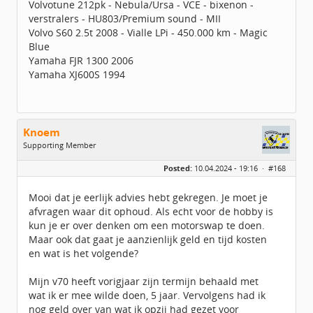
Volvotune 212pk - Nebula/Ursa - VCE - bixenon -
verstralers - HU803/Premium sound - MII
Volvo S60 2.5t 2008 - Vialle LPi - 450.000 km - Magic
Blue
Yamaha FJR 1300 2006
Yamaha XJ600S 1994
Knoem
Supporting Member
Geslacht:
Posted:
10.04.2024 - 19:16 ·
#168
Locatie:
Voorschoten
Leeftijd:
42
Berichten:
164
Mooi dat je eerlijk advies hebt gekregen. Je moet je
Geregistreerd:
01 / 2023
afvragen waar dit ophoud. Als echt voor de hobby is
kun je er over denken om een motorswap te doen.
Maar ook dat gaat je aanzienlijk geld en tijd kosten
en wat is het volgende?
Mijn v70 heeft vorigjaar zijn termijn behaald met
wat ik er mee wilde doen, 5 jaar. Vervolgens had ik
nog geld over van wat ik opzij had gezet voor