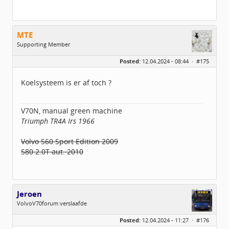
MTE
Supporting Member
Geslacht:
Posted:
12.04.2024 - 08:44 ·
#175
Locatie:
UTRECHT
Leeftijd:
55
Berichten:
2483
Koelsysteem is er af toch ?
Geregistreerd:
02 / 2021
V70N, manual green machine
Triumph TR4A Irs 1966
Volvo S60 Sport Edition 2009
S80 2.0T aut. 2010
Jeroen
VolvoV70forum verslaafde
Geslacht:
Posted:
12.04.2024 - 11:27 ·
#176
Locatie:
Veendam
Leeftijd:
40