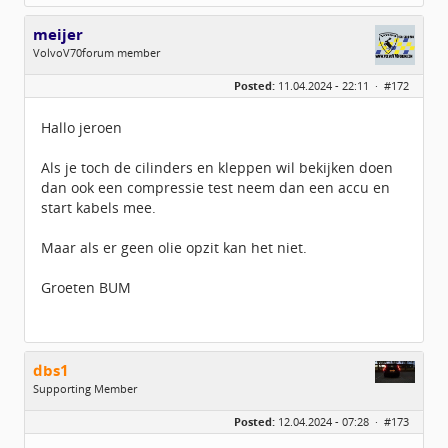
meijer
VolvoV70forum member
Geslacht:
Posted:
11.04.2024 - 22:11 ·
#172
Locatie:
Twente
Leeftijd:
78
Berichten:
539
Hallo jeroen
Geregistreerd:
10 / 2008
Als je toch de cilinders en kleppen wil bekijken doen
dan ook een compressie test neem dan een accu en
start kabels mee.
Maar als er geen olie opzit kan het niet.
Groeten BUM
dbs1
Supporting Member
Geslacht:
Posted:
12.04.2024 - 07:28 ·
#173
Locatie:
Breda
Berichten:
977