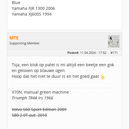
Blue
Yamaha FJR 1300 2006
Yamaha XJ600S 1994
MTE
Supporting Member
Geslacht:
Posted:
11.04.2024 - 17:52 ·
#171
Locatie:
UTRECHT
Leeftijd:
55
Berichten:
2483
Tsja, een blok op palet is mi altijd een beetje een gok
Geregistreerd:
02 / 2021
en geloven op blauwe ogen.
Hoop dat het niet te duur is en het goed gaat
V70N, manual green machine
Triumph TR4A Irs 1966
Volvo S60 Sport Edition 2009
S80 2.0T aut. 2010