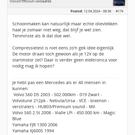
VolvoV70forum verslaafde
Geslacht:
Posted:
12.04.2024 - 08:36 ·
#174
Locatie:
Veendam
Leeftijd:
40
Berichten:
3890
Schoonmaken kan natuurlijk maar echte olievlekken
Geregistreerd:
09 / 2009
haal je zomaar niet weg, dat blijf je wel zien.
Tenminste als ik dat doe wel..
Compressietest is niet eens zo'n gek idee eigenlijk.
De motor draait toch gewoon als je 12V op de
startmotor zet? Daar is verder geen elektronica voor
nodig mag ik hopen?
Je hebt pas een Mercedes als er 40 mensen in
kunnen
Volvo S60 D5 2003 - 502.000km - 019 Zwart -
Volvotune 212pk - Nebula/Ursa - VCE - bixenon -
verstralers - HU803/Premium sound - MII
Volvo S60 2.5t 2008 - Vialle LPi - 450.000 km - Magic
Blue
Yamaha FJR 1300 2006
Yamaha XJ600S 1994