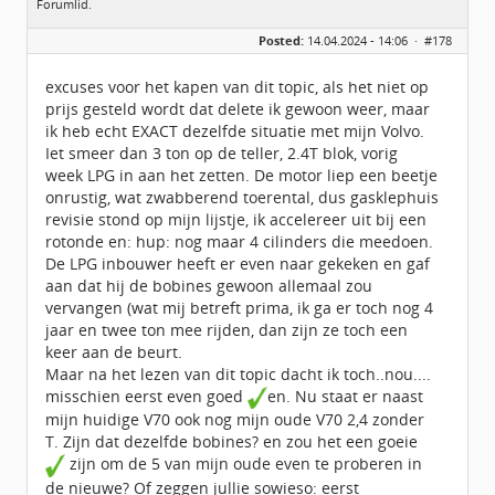
Forumlid.
Geslacht:
Posted:
14.04.2024 - 14:06 ·
#178
Locatie:
zoetermeer
Leeftijd:
55
Berichten:
184
excuses voor het kapen van dit topic, als het niet op
Geregistreerd:
09 / 2020
prijs gesteld wordt dat delete ik gewoon weer, maar
ik heb echt EXACT dezelfde situatie met mijn Volvo.
Iet smeer dan 3 ton op de teller, 2.4T blok, vorig
week LPG in aan het zetten. De motor liep een beetje
onrustig, wat zwabberend toerental, dus gasklephuis
revisie stond op mijn lijstje, ik accelereer uit bij een
rotonde en: hup: nog maar 4 cilinders die meedoen.
De LPG inbouwer heeft er even naar gekeken en gaf
aan dat hij de bobines gewoon allemaal zou
vervangen (wat mij betreft prima, ik ga er toch nog 4
jaar en twee ton mee rijden, dan zijn ze toch een
keer aan de beurt.
Maar na het lezen van dit topic dacht ik toch..nou....
misschien eerst even goed
en. Nu staat er naast
mijn huidige V70 ook nog mijn oude V70 2,4 zonder
T. Zijn dat dezelfde bobines? en zou het een goeie
zijn om de 5 van mijn oude even te proberen in
de nieuwe? Of zeggen jullie sowieso: eerst