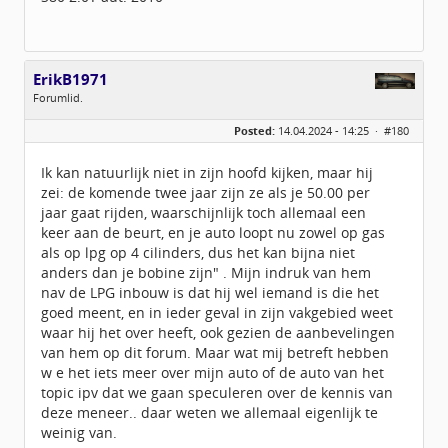
ErikB1971
Forumlid.
Geslacht:
Posted:
14.04.2024 - 14:25 ·
#180
Locatie:
zoetermeer
Leeftijd:
55
Berichten:
184
Ik kan natuurlijk niet in zijn hoofd kijken, maar hij
Geregistreerd:
09 / 2020
zei: de komende twee jaar zijn ze als je 50.00 per
jaar gaat rijden, waarschijnlijk toch allemaal een
keer aan de beurt, en je auto loopt nu zowel op gas
als op lpg op 4 cilinders, dus het kan bijna niet
anders dan je bobine zijn" . Mijn indruk van hem
nav de LPG inbouw is dat hij wel iemand is die het
goed meent, en in ieder geval in zijn vakgebied weet
waar hij het over heeft, ook gezien de aanbevelingen
van hem op dit forum. Maar wat mij betreft hebben
w e het iets meer over mijn auto of de auto van het
topic ipv dat we gaan speculeren over de kennis van
deze meneer.. daar weten we allemaal eigenlijk te
weinig van.