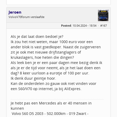
Jeroen
VolvoV70forum verslaafde
Geslacht:
Posted:
10.04.2024 - 18:54 ·
#167
Locatie:
Veendam
Leeftijd:
40
Berichten:
3890
Als je dat laat doen bedoel je?
Geregistreerd:
09 / 2009
Ik zou het niet weten, maar 1000 euro voor een
ander blok is vast goedkoper. Naast de zuigerveren
zit je ook met nieuwe drijfstanglagers of
krukaslagers, hoe heten die dingen?
Als leek ben je er een paar dagen mee bezig denk ik
als je er de tijd voor neemt, als je het laat doen een
dag? 8 keer uurloon a eurotje of 100 per uur.
Ik denk duur geintje hoor.
Kan de onderdelen zo gauw ook niet vinden voor
een S60/V70 op internet, ja bij AliExpres.
Je hebt pas een Mercedes als er 40 mensen in
kunnen
Volvo S60 D5 2003 - 502.000km - 019 Zwart -