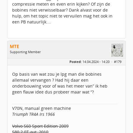
compressie meten en even erin kijken? Of zijn de
bobines niet verwisselbaar? Dank alvast voor de
hulp, om het topic niet te vervuilen mag het ook in
een PB natuurlijk....
MTE
Supporting Member
Geslacht:
Posted:
14.04.2024 - 14:20 ·
#179
Locatie:
UTRECHT
Leeftijd:
55
Berichten:
2483
Op basis van wat zou je lpg man die bobines
Geregistreerd:
02 / 2021
allemaal vervangen ? Had hij daar een
onderbouwing voor of was het meer van” ik heb
geen flauw idee dus probeer maar wat “?
V70N, manual green machine
Triumph TR4A Irs 1966
Volvo S60 Sport Edition 2009
S80 2.0T aut. 2010