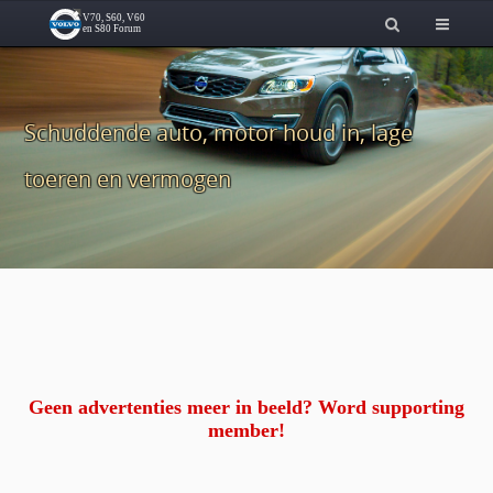
Schuddende auto, motor houd in, lage
toeren en vermogen
Geen advertenties meer in beeld? Word supporting
member!