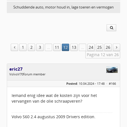
Schuddende auto, motor houd in, lage toeren en vermogen
1
2
3
…
11
12
13
…
24
25
26
Pagina 12 van 26
eric27
VolvoV70forum member
Geslacht:
Posted:
10.04.2024 - 17:48 ·
#166
Locatie:
Dedemsvaart
Leeftijd:
63
Homepage:
autorijschooletimm…
Iemand enig idee wat de kosten zijn voor het
Berichten:
518
vervangen van de olie schraapveren?
Geregistreerd:
07 / 2017
Volvo S60 2.4 augustus 2009 Drivers edition.