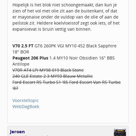
Geregistreerd:
11 / 2018
Hopelijk is het blok niet schoongemaakt, dan kun je
zien of het vol met olie zit aan de buitenkant, of dat
er mayonaise onder de vuldop van de olie of aan de
peilstok zit. Heldere koelvloeistof zegt ook iets, of het
expansievat is bruin vettig van binnen.
V70 2.5 FT
GT6 260PK VGI MY10 452 Black Sapphire
18" BOR
Peugeot 206 Plus
1.4 MY10 Noir Obsidien 16" BBS
Antilope
V70R AT4 LPi MY98 019 Black Stone
240 GLE Estate 2.3 MY93 Blauw Metallic
Ford Escort RS Turbo S1 '85 Ford Escort Van RS Turbo
'87
Voorsteltopic
WebDagBoek
Jeroen