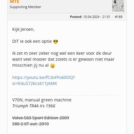
MTE
Supporting Member
Geslacht:
Posted:
10.04.2024 - 21:01 ·
#169
Locatie:
UTRECHT
Leeftijd:
55
Berichten:
2483
Kijk Jeroen,
Geregistreerd:
02 / 2021
DIT ie ook een optie
Ik zet m zeer zeker nog wel een keer voor de deur
want veel mooier dat zoiets is er gewoon niet maar
misschien jij nu al
https://youtu.be/fCdvFFo60OQ?
si=K4uS726cs611JAMK
V70N, manual green machine
Triumph TR4A Irs 1966
Volvo S60 Sport Edition 2009
S80 2.0T aut. 2010