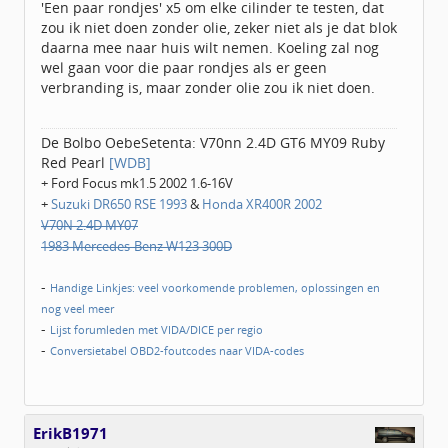
'Een paar rondjes' x5 om elke cilinder te testen, dat
zou ik niet doen zonder olie, zeker niet als je dat blok
daarna mee naar huis wilt nemen. Koeling zal nog
wel gaan voor die paar rondjes als er geen
verbranding is, maar zonder olie zou ik niet doen.
De Bolbo OebeSetenta: V70nn 2.4D GT6 MY09 Ruby
Red Pearl
[WDB]
+ Ford Focus mk1.5 2002 1.6-16V
+
Suzuki DR650 RSE 1993
&
Honda XR400R 2002
V70N 2.4D MY07
1983 Mercedes-Benz W123 300D
-
Handige Linkjes: veel voorkomende problemen, oplossingen en
nog veel meer
-
Lijst forumleden met VIDA/DICE per regio
-
Conversietabel OBD2-foutcodes naar VIDA-codes
ErikB1971