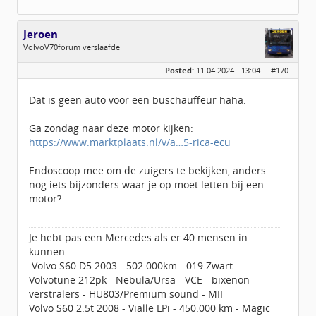
Jeroen
VolvoV70forum verslaafde
Geslacht:
Posted:
11.04.2024 - 13:04 ·
#170
Locatie:
Veendam
Leeftijd:
40
Berichten:
3890
Dat is geen auto voor een buschauffeur haha.
Geregistreerd:
09 / 2009
Ga zondag naar deze motor kijken:
https://www.marktplaats.nl/v/a…5-rica-ecu
Endoscoop mee om de zuigers te bekijken, anders
nog iets bijzonders waar je op moet letten bij een
motor?
Je hebt pas een Mercedes als er 40 mensen in
kunnen
Volvo S60 D5 2003 - 502.000km - 019 Zwart -
Volvotune 212pk - Nebula/Ursa - VCE - bixenon -
verstralers - HU803/Premium sound - MII
Volvo S60 2.5t 2008 - Vialle LPi - 450.000 km - Magic