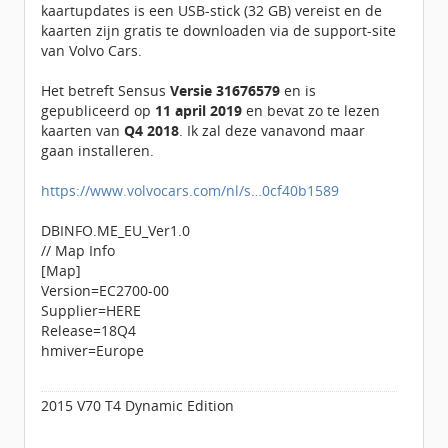
kaartupdates is een USB-stick (32 GB) vereist en de
kaarten zijn gratis te downloaden via de support-site
van Volvo Cars.
Het betreft Sensus
Versie 31676579
en is
gepubliceerd op
11 april 2019
en bevat zo te lezen
kaarten van
Q4 2018
. Ik zal deze vanavond maar
gaan installeren.
https://www.volvocars.com/nl/s…0cf40b1589
DBINFO.ME_EU_Ver1.0
// Map Info
[Map]
Version=EC2700-00
Supplier=HERE
Release=18Q4
hmiver=Europe
2015 V70 T4 Dynamic Edition