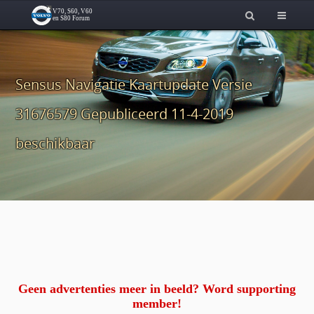
Sensus Navigatie Kaartupdate Versie
31676579 Gepubliceerd 11-4-2019
beschikbaar
Geen advertenties meer in beeld? Word supporting
member!