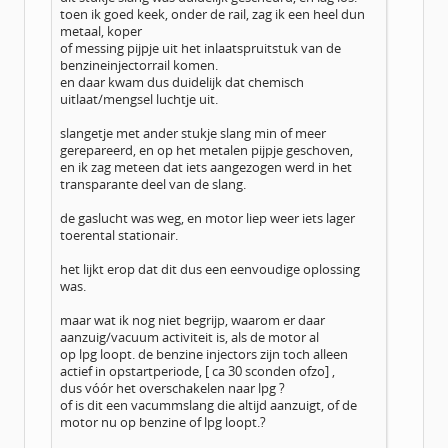
toen ik goed keek, onder de rail, zag ik een heel dun
metaal, koper
of messing pijpje uit het inlaatspruitstuk van de
benzineinjectorrail komen.
en daar kwam dus duidelijk dat chemisch
uitlaat/mengsel luchtje uit.
slangetje met ander stukje slang min of meer
gerepareerd, en op het metalen pijpje geschoven,
en ik zag meteen dat iets aangezogen werd in het
transparante deel van de slang.
de gaslucht was weg, en motor liep weer iets lager
toerental stationair.
het lijkt erop dat dit dus een eenvoudige oplossing
was.
maar wat ik nog niet begrijp, waarom er daar
aanzuig/vacuum activiteit is, als de motor al
op lpg loopt. de benzine injectors zijn toch alleen
actief in opstartperiode, [ ca 30 sconden ofzo] ,
dus vóór het overschakelen naar lpg ?
of is dit een vacummslang die altijd aanzuigt, of de
motor nu op benzine of lpg loopt.?