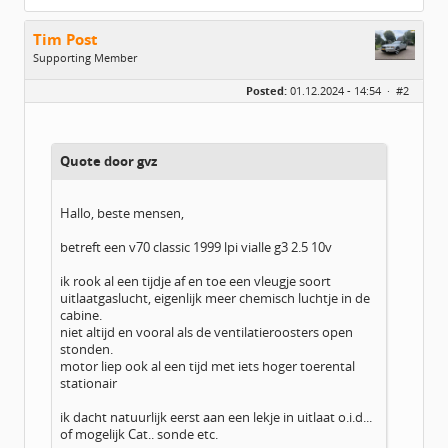
Tim Post
Supporting Member
Geslacht:
Posted:
01.12.2024 - 14:54 ·
#2
Leeftijd:
47
Homepage:
Www.bonusbijzaak.n…
Berichten:
781
Geregistreerd:
10 / 2024
Quote door gvz
Hallo, beste mensen,
betreft een v70 classic 1999 lpi vialle g3 2.5 10v
ik rook al een tijdje af en toe een vleugje soort
uitlaatgaslucht, eigenlijk meer chemisch luchtje in de
cabine.
niet altijd en vooral als de ventilatieroosters open
stonden.
motor liep ook al een tijd met iets hoger toerental
stationair
ik dacht natuurlijk eerst aan een lekje in uitlaat o.i.d...
of mogelijk Cat.. sonde etc.