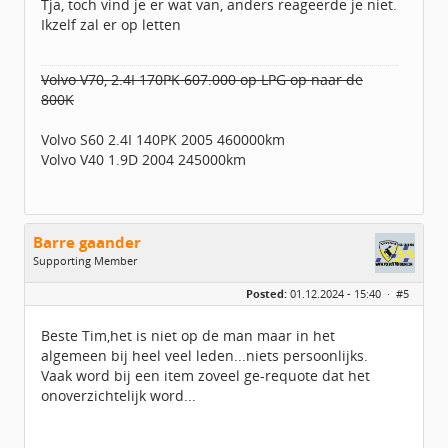
Tja, toch vind je er wat van, anders reageerde je niet.
Geregistreerd:
10 / 2024
Ikzelf zal er op letten
Volvo V70, 2.4I 170PK 607.000 op LPG op naar de
800K
Volvo S60 2.4I 140PK 2005 460000km
Volvo V40 1.9D 2004 245000km
Barre gaander
Supporting Member
Geslacht:
Posted:
01.12.2024 - 15:40 ·
#5
Leeftijd:
101
Berichten:
1865
Geregistreerd:
10 / 2017
Beste Tim,het is niet op de man maar in het
algemeen bij heel veel leden...niets persoonlijks.
Vaak word bij een item zoveel ge-requote dat het
onoverzichtelijk word...