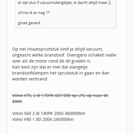
er zijn dus 3 vacuumslangetjes, ik dacht altijd maar 2,
of mis ik er nog 1?
groet gerard.
Op het inlaatspruitstuk vind je altijd vacuüm,
ongeacht welke brandstof. Overigens schakelt vialle
over als de motor rond de 40 graden is.
Kan best zijn dat er met dat slangetje
brandstofdampen het spruitstuk in gaan en dan
worden verbrand
Volvo V70, 2.4I 170PK 607.000 op LPG op naar de
800K
Volvo S60 2.4I 140PK 2005 460000km
Volvo V40 1.9D 2004 245000km