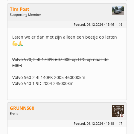
Tim Post
Supporting Member
Geslacht:
Posted:
01.12.2024 - 15:46 ·
#6
Leeftijd:
47
Homepage:
Www.bonusbijzaak.n…
Berichten:
781
Laten we er dan met zijn alleen een beetje op letten
Geregistreerd:
10 / 2024
Volvo V70, 2.4I 170PK 607.000 op LPG op naar de
800K
Volvo S60 2.4I 140PK 2005 460000km
Volvo V40 1.9D 2004 245000km
GRUNNS60
Erelid
Geslacht:
Posted:
01.12.2024 - 19:18 ·
#7
Locatie:
idbv Appingedam
Leeftijd:
64
Berichten:
6359