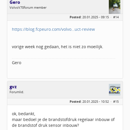
Gero
VolvoV70forum member
Geslacht:
Posted:
20.01.2025 - 09:15 ·
#14
Locatie:
Breda
Berichten:
559
Geregistreerd:
12 / 2015
https://blog.fcpeuro.com/volvo…uct-review
vorige week nog gedaan, het is niet zo moeilijk.
Gero
gvz
Forumlid.
Geslacht:
Posted:
20.01.2025 - 10:52 ·
#15
Locatie:
amsterdam
Leeftijd:
73
Berichten:
79
ok, bedankt,
Geregistreerd:
11 / 2015
maar bedoel je de brandstofdruk regelaar inbouw of
de brandstof druk sensor inbouw?