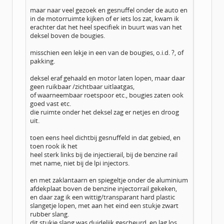
maar naar veel gezoek en gesnuffel onder de auto en
in de motorruimte kijken of er iets los zat, kwam ik
erachter dat het heel specifiek in buurt was van het
deksel boven de bougies.
misschien een lekje in een van de bougies, o.i.d. ?, of
pakking.
deksel eraf gehaald en motor laten lopen, maar daar
geen ruikbaar /zichtbaar uitlaatgas,
of waarneembaar roetspoor etc., bougies zaten ook
goed vast etc.
die ruimte onder het deksel zag er netjes en droog
uit.
toen eens heel dichtbij gesnuffeld in dat gebied, en
toen rook ik het
heel sterk links bij de injectierail, bij de benzine rail
met name, niet bij de lpi injectors.
en met zaklantaarn en spiegeltje onder de aluminium
afdekplaat boven de benzine injectorrail gekeken,
en daar zag ik een wittig/transparant hard plastic
slangetje lopen, met aan het eind een stukje zwart
rubber slang.
dit stukje slang was duidelijk gescheurd, en lag los.