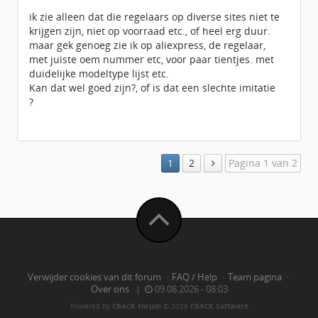
ik zie alleen dat die regelaars op diverse sites niet te
krijgen zijn, niet op voorraad etc., of heel erg duur.
maar gek genoeg zie ik op aliexpress, de regelaar,
met juiste oem nummer etc, voor paar tientjes. met
duidelijke modeltype lijst etc.
Kan dat wel goed zijn?, of is dat een slechte imitatie
?
1
2
Pagina 1 van 2
Verwijder cookies van dit forum
·
FAQ / Help
·
Team pagina
·
Over ons
|
09.08.2026 - 08:03
Powered by
CBACK Forum
© 2026
CBACK Software