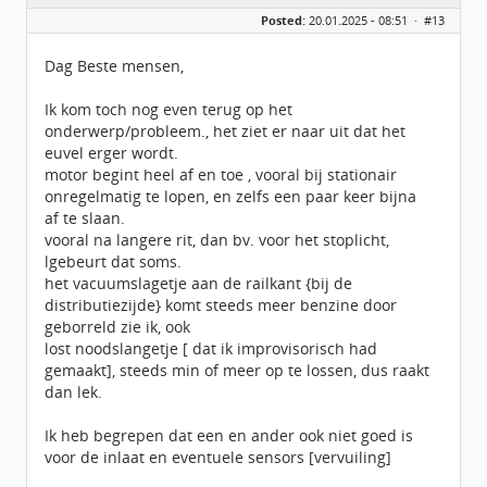
Geslacht:
Posted:
20.01.2025 - 08:51 ·
#13
Locatie:
amsterdam
Leeftijd:
73
Berichten:
79
Dag Beste mensen,
Geregistreerd:
11 / 2015
Ik kom toch nog even terug op het
onderwerp/probleem., het ziet er naar uit dat het
euvel erger wordt.
motor begint heel af en toe , vooral bij stationair
onregelmatig te lopen, en zelfs een paar keer bijna
af te slaan.
vooral na langere rit, dan bv. voor het stoplicht,
lgebeurt dat soms.
het vacuumslagetje aan de railkant {bij de
distributiezijde} komt steeds meer benzine door
geborreld zie ik, ook
lost noodslangetje [ dat ik improvisorisch had
gemaakt], steeds min of meer op te lossen, dus raakt
dan lek.
Ik heb begrepen dat een en ander ook niet goed is
voor de inlaat en eventuele sensors [vervuiling]