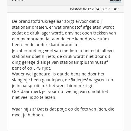
Geslacht:
n/a
Posted:
02.12.2024 - 08:17 ·
#11
Berichten:
172
Geregistreerd:
04 / 2022
De brandstofdrukregelaar zorgt ervoor dat bij
stationair draaien, er wat brandstof afgelaten wordt
zodat de druk lager wordt, dmv het open trekken van
een membraam dat aan de ene kant dus vacuüm
heeft en de andere kant brandstof.
Je zal er niet erg veel van merken in het echt: alleen
stationair doet hij iets, de druk wordt niet door dit
ding geregeld als je van stationair (plusminus) af
bent of op LPG rijdt.
Wat er wel gebeurd, is dat de benzine door het
slangetje heen gaat lopen, de 'knietjes' wegvreet en
je inlaatspruitstuk het weer binnen krijgt.
Ook daar merk je -voor nu- weinig van omdat het
niet veel is zo te lezen.
Waar hij zit? Dat is dat potje op de foto van Rien, die
moet je hebben.