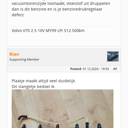
vacuümtorenzijde losmaakt, vloeistof uit druppelen
dan is dit benzine en is je benzinedrukregelaar
defect.
Volvo V70 2.5 10V MY99 LPi 512.500km
Rien
Supporting Member
Geslacht:
Posted:
01.12.2024 - 19:53 ·
#9
Locatie:
Sneek
Leeftijd:
46
Berichten:
57
Plaatje maakt altijd veel duidelijk.
Geregistreerd:
01 / 2020
Dit slangetje bedoel ik.