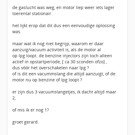
de gaslucht was weg, en motor liep weer iets lager
toerental stationair.
het lijkt erop dat dit dus een eenvoudige oplossing
was.
maar wat ik nog niet begrijp, waarom er daar
aanzuig/vacuum activiteit is, als de motor al
op lpg loopt. de benzine injectors zijn toch alleen
actief in opstartperiode, [ ca 30 sconden ofzo] ,
dus vóór het overschakelen naar lpg ?
of is dit een vacummslang die altijd aanzuigt, of de
motor nu op benzine of lpg loopt.?
er zijn dus 3 vacuumslangetjes, ik dacht altijd maar
2,
of mis ik er nog 1?
groet gerard.