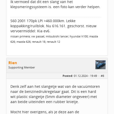
Ik vermoed dat dit een slang van het
Geregistreerd:
07 / 2014
klepsmeringssysteem is. een foto kan verder helpen.
S60 2001 170pk LPI >460.000km. Lekke
koppakking/ruilblok. Nu 616.161. geschorst. nieuw
vervoermiddel: Kia ev6.
nissan primera; vw passat; mitsubishi lancer; hyundai h100; mazda
626; mazda 626; renault 18; renault 12
Rien
Supporting Member
Geslacht:
Posted:
01.12.2024 - 19:49 ·
#8
Locatie:
Sneek
Leeftijd:
46
Berichten:
57
Denk zelf aan het slangetje wat van de vacuümtoren
Geregistreerd:
01 / 2020
naar de benzinedrukregelaar gaat. Dit is een hard
wit plastic slangetje (5mm diameter ongeveer) met
aan beide uiteinden een rubber knietje.
Mocht hier overigens, als je deze aan de