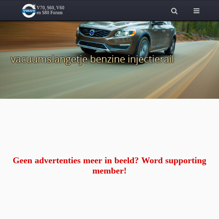
vacuumslangetje benzine injectierail
Geen advertenties meer in beeld? Word supporting
member!