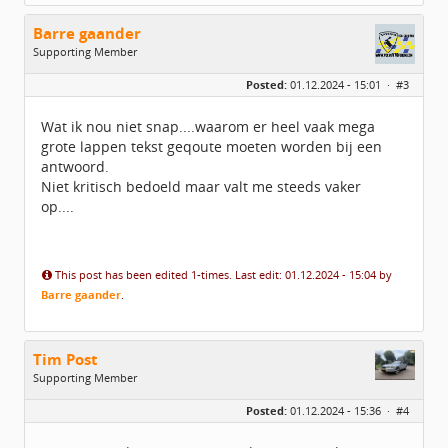
Barre gaander
Supporting Member
Geslacht:
Posted:
01.12.2024 - 15:01 ·
#3
Leeftijd:
101
Berichten:
1865
Geregistreerd:
10 / 2017
Wat ik nou niet snap....waarom er heel vaak mega
grote lappen tekst geqoute moeten worden bij een
antwoord.
Niet kritisch bedoeld maar valt me steeds vaker
op....
This post has been edited 1-times. Last edit: 01.12.2024 - 15:04 by
Barre gaander
.
Tim Post
Supporting Member
Geslacht:
Posted:
01.12.2024 - 15:36 ·
#4
Leeftijd:
47
Homepage:
Www.bonusbijzaak.n…
Berichten:
781