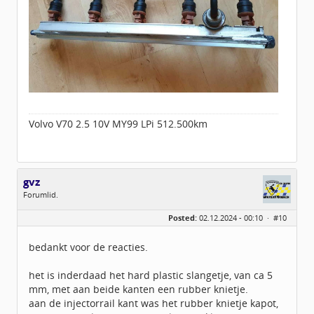
Volvo V70 2.5 10V MY99 LPi 512.500km
gvz
Forumlid.
Geslacht:
Posted:
02.12.2024 - 00:10 ·
#10
Locatie:
amsterdam
Leeftijd:
73
Berichten:
79
bedankt voor de reacties.
Geregistreerd:
11 / 2015
het is inderdaad het hard plastic slangetje, van ca 5
mm, met aan beide kanten een rubber knietje.
aan de injectorrail kant was het rubber knietje kapot,