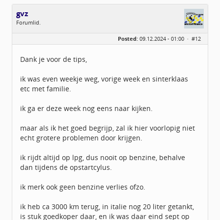
gvz
Forumlid.
Geslacht:
Posted:
09.12.2024 - 01:00 ·
#12
Locatie:
amsterdam
Leeftijd:
73
Berichten:
79
Dank je voor de tips,
Geregistreerd:
11 / 2015
ik was even weekje weg, vorige week en sinterklaas
etc met familie.
ik ga er deze week nog eens naar kijken.
maar als ik het goed begrijp, zal ik hier voorlopig niet
echt grotere problemen door krijgen.
ik rijdt altijd op lpg, dus nooit op benzine, behalve
dan tijdens de opstartcylus.
ik merk ook geen benzine verlies ofzo.
ik heb ca 3000 km terug, in italie nog 20 liter getankt,
is stuk goedkoper daar, en ik was daar eind sept op