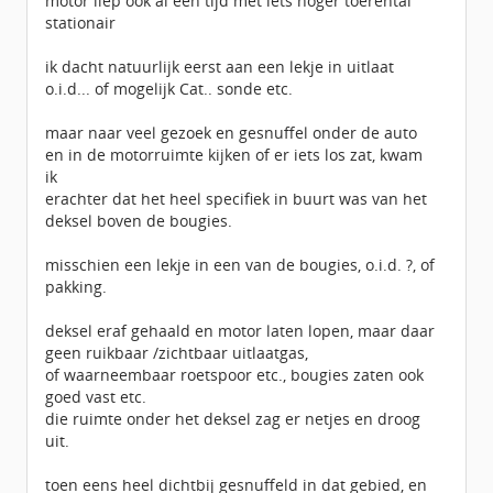
motor liep ook al een tijd met iets hoger toerental
stationair
ik dacht natuurlijk eerst aan een lekje in uitlaat
o.i.d... of mogelijk Cat.. sonde etc.
maar naar veel gezoek en gesnuffel onder de auto
en in de motorruimte kijken of er iets los zat, kwam
ik
erachter dat het heel specifiek in buurt was van het
deksel boven de bougies.
misschien een lekje in een van de bougies, o.i.d. ?, of
pakking.
deksel eraf gehaald en motor laten lopen, maar daar
geen ruikbaar /zichtbaar uitlaatgas,
of waarneembaar roetspoor etc., bougies zaten ook
goed vast etc.
die ruimte onder het deksel zag er netjes en droog
uit.
toen eens heel dichtbij gesnuffeld in dat gebied, en