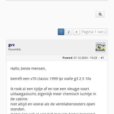
1
2
Pagina 1 van 2
gvz
Forumlid.
Geslacht:
Posted:
01.12.2024 - 14:23 ·
#1
Locatie:
amsterdam
Leeftijd:
73
Berichten:
79
Hallo, beste mensen,
Geregistreerd:
11 / 2015
betreft een v70 classic 1999 lpi vialle g3 2.5 10v
ik rook al een tijdje af en toe een vleugje soort
uitlaatgaslucht, eigenlijk meer chemisch luchtje in
de cabine.
niet altijd en vooral als de ventilatieroosters open
stonden.