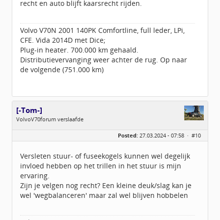
recht en auto blijft kaarsrecht rijden.
Volvo V70N 2001 140PK Comfortline, full leder, LPi,
CFE. Vida 2014D met Dice;
Plug-in heater. 700.000 km gehaald.
Distributievervanging weer achter de rug. Op naar
de volgende (751.000 km)
[-Tom-]
VolvoV70forum verslaafde
Geslacht:
Posted:
27.03.2024 - 07:58 ·
#10
Locatie:
Achterhoek
Leeftijd:
39
Homepage:
fs1forum.com
Versleten stuur- of fuseekogels kunnen wel degelijk
Berichten:
4065
invloed hebben op het trillen in het stuur is mijn
Geregistreerd:
10 / 2013
ervaring.
Zijn je velgen nog recht? Een kleine deuk/slag kan je
wel 'wegbalanceren' maar zal wel blijven hobbelen