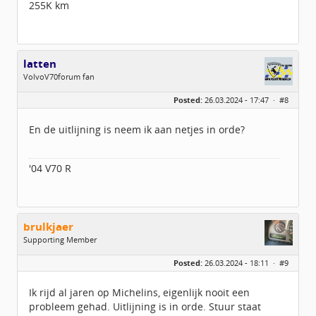
255K km
latten
VolvoV70forum fan
Geslacht:
Posted:
26.03.2024 - 17:47 ·
#8
Locatie:
Maastricht
Leeftijd:
40
Berichten:
485
En de uitlijning is neem ik aan netjes in orde?
Geregistreerd:
09 / 2015
'04 V70 R
brulkjaer
Supporting Member
Geslacht:
Posted:
26.03.2024 - 18:11 ·
#9
Locatie:
Zuid-Beveland
Berichten:
2124
Geregistreerd:
03 / 2016
Ik rijd al jaren op Michelins, eigenlijk nooit een
probleem gehad. Uitlijning is in orde. Stuur staat