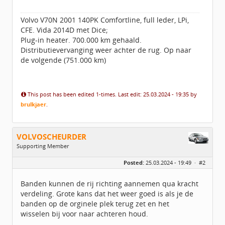
Volvo V70N 2001 140PK Comfortline, full leder, LPi,
CFE. Vida 2014D met Dice;
Plug-in heater. 700.000 km gehaald.
Distributievervanging weer achter de rug. Op naar
de volgende (751.000 km)
This post has been edited 1-times. Last edit: 25.03.2024 - 19:35 by
brulkjaer
.
VOLVOSCHEURDER
Supporting Member
Geslacht:
Posted:
25.03.2024 - 19:49 ·
#2
Locatie:
Amsterdam
Leeftijd:
38
Berichten:
1754
Banden kunnen de rij richting aannemen qua kracht
Geregistreerd:
01 / 2018
verdeling. Grote kans dat het weer goed is als je de
banden op de orginele plek terug zet en het
wisselen bij voor naar achteren houd.