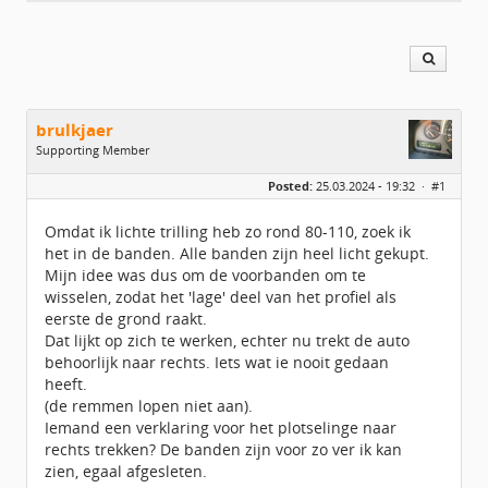
brulkjaer
Supporting Member
Geslacht:
Posted:
25.03.2024 - 19:32 ·
#1
Locatie:
Zuid-Beveland
Berichten:
2124
Geregistreerd:
03 / 2016
Omdat ik lichte trilling heb zo rond 80-110, zoek ik
het in de banden. Alle banden zijn heel licht gekupt.
Mijn idee was dus om de voorbanden om te
wisselen, zodat het 'lage' deel van het profiel als
eerste de grond raakt.
Dat lijkt op zich te werken, echter nu trekt de auto
behoorlijk naar rechts. Iets wat ie nooit gedaan
heeft.
(de remmen lopen niet aan).
Iemand een verklaring voor het plotselinge naar
rechts trekken? De banden zijn voor zo ver ik kan
zien, egaal afgesleten.