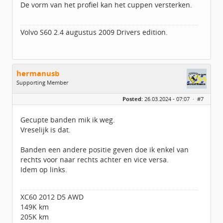
De vorm van het profiel kan het cuppen versterken.
Volvo S60 2.4 augustus 2009 Drivers edition.
hermanusb
Supporting Member
Geslacht:
Posted:
26.03.2024 - 07:07 ·
#7
Locatie:
Tiel
Leeftijd:
63
Berichten:
4960
Gecupte banden mik ik weg.
Geregistreerd:
02 / 2015
Vreselijk is dat.
Banden een andere positie geven doe ik enkel van
rechts voor naar rechts achter en vice versa.
Idem op links.
XC60 2012 D5 AWD
149K km
205K km