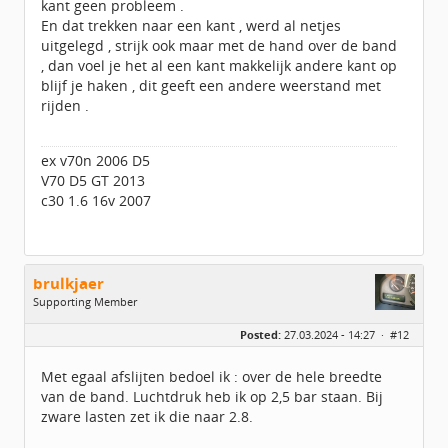
kant geen probleem .
En dat trekken naar een kant , werd al netjes
uitgelegd , strijk ook maar met de hand over de band
, dan voel je het al een kant makkelijk andere kant op
blijf je haken , dit geeft een andere weerstand met
rijden .
ex v70n 2006 D5
V70 D5 GT 2013
c30 1.6 16v 2007
brulkjaer
Supporting Member
Geslacht:
Posted:
27.03.2024 - 14:27 ·
#12
Locatie:
Zuid-Beveland
Berichten:
2124
Geregistreerd:
03 / 2016
Met egaal afslijten bedoel ik : over de hele breedte
van de band. Luchtdruk heb ik op 2,5 bar staan. Bij
zware lasten zet ik die naar 2.8.