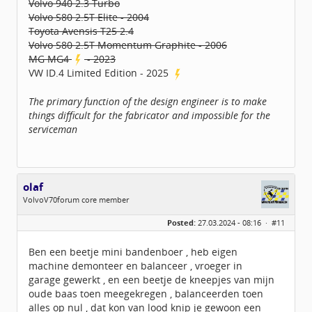
Volvo 940 2.3 Turbo
Volvo S80 2.5T Elite - 2004
Toyota Avensis T25 2.4
Volvo S80 2.5T Momentum Graphite - 2006
MG MG4
- 2023
VW ID.4 Limited Edition - 2025
The primary function of the design engineer is to make
things difficult for the fabricator and impossible for the
serviceman
olaf
VolvoV70forum core member
Geslacht:
Posted:
27.03.2024 - 08:16 ·
#11
Locatie:
Biddinghuizen
Berichten:
2128
Geregistreerd:
01 / 2010
Ben een beetje mini bandenboer , heb eigen
machine demonteer en balanceer , vroeger in
garage gewerkt , en een beetje de kneepjes van mijn
oude baas toen meegekregen , balanceerden toen
alles op nul , dat kon van lood knip je gewoon een