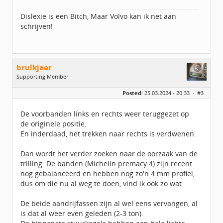
Dislexie is een Bitch, Maar Volvo kan ik net aan
schrijven!
brulkjaer
Supporting Member
Geslacht:
Posted:
25.03.2024 - 20:33 ·
#3
Locatie:
Zuid-Beveland
Berichten:
2124
Geregistreerd:
03 / 2016
De voorbanden links en rechts weer teruggezet op
de originele positie.
En inderdaad, het trekken naar rechts is verdwenen.
Dan wordt het verder zoeken naar de oorzaak van de
trilling. De banden (Michelin premacy 4) zijn recent
nog gebalanceerd en hebben nog zo'n 4 mm profiel,
dus om die nu al weg te doen, vind ik ook zo wat.
De beide aandrijfassen zijn al wel eens vervangen, al
is dat al weer even geleden (2-3 ton).