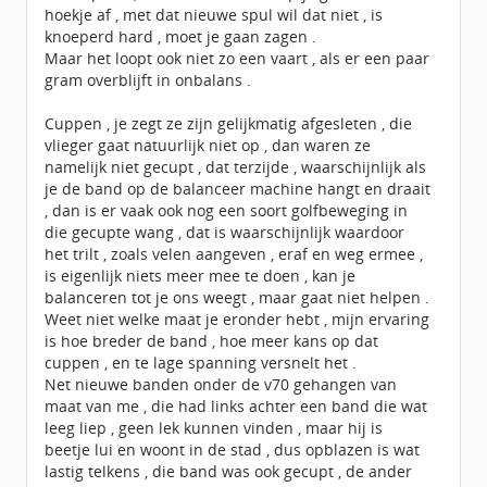
hoekje af , met dat nieuwe spul wil dat niet , is
knoeperd hard , moet je gaan zagen .
Maar het loopt ook niet zo een vaart , als er een paar
gram overblijft in onbalans .
Cuppen , je zegt ze zijn gelijkmatig afgesleten , die
vlieger gaat natuurlijk niet op , dan waren ze
namelijk niet gecupt , dat terzijde , waarschijnlijk als
je de band op de balanceer machine hangt en draait
, dan is er vaak ook nog een soort golfbeweging in
die gecupte wang , dat is waarschijnlijk waardoor
het trilt , zoals velen aangeven , eraf en weg ermee ,
is eigenlijk niets meer mee te doen , kan je
balanceren tot je ons weegt , maar gaat niet helpen .
Weet niet welke maat je eronder hebt , mijn ervaring
is hoe breder de band , hoe meer kans op dat
cuppen , en te lage spanning versnelt het .
Net nieuwe banden onder de v70 gehangen van
maat van me , die had links achter een band die wat
leeg liep , geen lek kunnen vinden , maar hij is
beetje lui en woont in de stad , dus opblazen is wat
lastig telkens , die band was ook gecupt , de ander