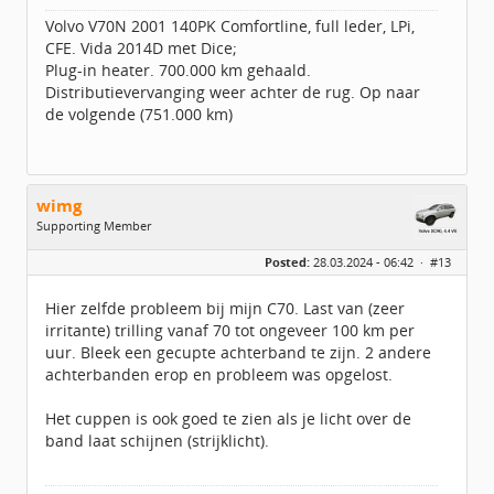
Volvo V70N 2001 140PK Comfortline, full leder, LPi,
CFE. Vida 2014D met Dice;
Plug-in heater. 700.000 km gehaald.
Distributievervanging weer achter de rug. Op naar
de volgende (751.000 km)
wimg
Supporting Member
Geslacht:
Posted:
28.03.2024 - 06:42 ·
#13
Berichten:
595
Geregistreerd:
02 / 2015
Hier zelfde probleem bij mijn C70. Last van (zeer
irritante) trilling vanaf 70 tot ongeveer 100 km per
uur. Bleek een gecupte achterband te zijn. 2 andere
achterbanden erop en probleem was opgelost.
Het cuppen is ook goed te zien als je licht over de
band laat schijnen (strijklicht).