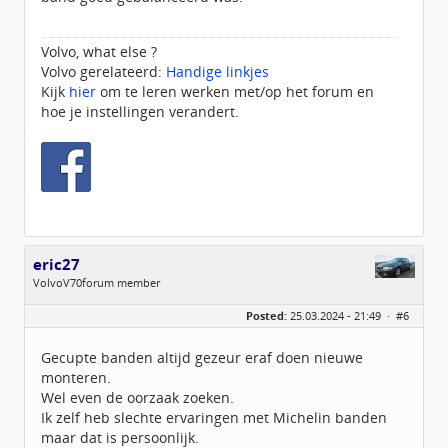
Volvo, what else ?
Volvo gerelateerd:
Handige linkjes
Kijk
hier
om te leren werken met/op het forum en
hoe je instellingen verandert.
eric27
VolvoV70forum member
Geslacht:
Posted:
25.03.2024 - 21:49 ·
#6
Locatie:
Dedemsvaart
Leeftijd:
63
Homepage:
autorijschooletimm…
Gecupte banden altijd gezeur eraf doen nieuwe
Berichten:
518
monteren.
Geregistreerd:
07 / 2017
Wel even de oorzaak zoeken.
Ik zelf heb slechte ervaringen met Michelin banden
maar dat is persoonlijk.