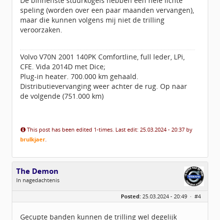
De binnenste stuurkogels hebben een hele lichte
speling (worden over een paar maanden vervangen),
maar die kunnen volgens mij niet de trilling
veroorzaken.
Volvo V70N 2001 140PK Comfortline, full leder, LPi,
CFE. Vida 2014D met Dice;
Plug-in heater. 700.000 km gehaald.
Distributievervanging weer achter de rug. Op naar
de volgende (751.000 km)
This post has been edited 1-times. Last edit: 25.03.2024 - 20:37 by
brulkjaer
.
The Demon
In nagedachtenis
Geslacht:
Posted:
25.03.2024 - 20:49 ·
#4
Locatie:
Haarlem
Leeftijd:
59
Berichten:
95
Gecupte banden kunnen de trilling wel degelijk
Geregistreerd:
09 / 2018