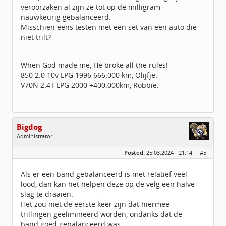
veroorzaken al zijn ze tot op de milligram
nauwkeurig gebalanceerd.
Misschien eens testen met een set van een auto die
niet trilt?
When God made me, He broke all the rules!
850 2.0 10v LPG 1996 666.000 km, Olijfje.
V70N 2.4T LPG 2000 +400.000km, Robbie.
Bigdog
Administrator
Geslacht:
Posted:
25.03.2024 - 21:14 ·
#5
Locatie:
De glimlach van Twente
Homepage:
volvov70forum.com
Berichten:
40316
Als er een band gebalanceerd is met relatief veel
Geregistreerd:
07 / 2009
lood, dan kan het helpen deze op de velg een halve
slag te draaien.
Het zou niet de eerste keer zijn dat hiermee
trillingen geëlimineerd worden, ondanks dat de
band goed gebalanceerd was.