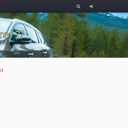
rof ??
r!