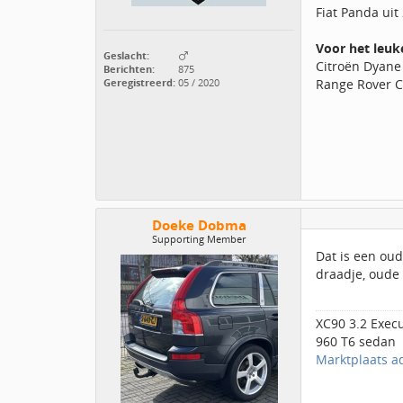
Fiat Panda ui
Voor het leuk
Geslacht:
Citroën Dyane u
Berichten:
875
Geregistreerd:
05 / 2020
Range Rover Cla
Doeke Dobma
Supporting Member
Dat is een oud
draadje, oude 
XC90 3.2 Exec
960 T6 sedan
Marktplaats a