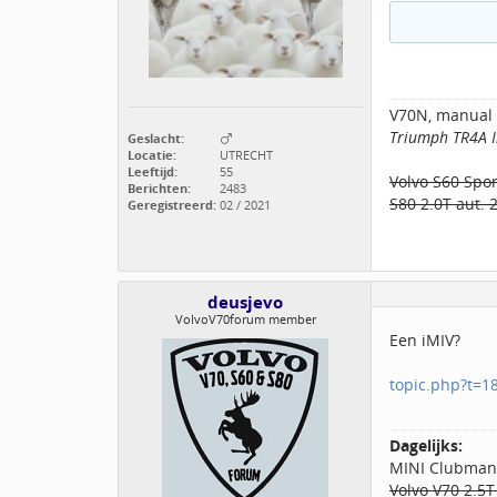
V70N, manual
Triumph TR4A I
Geslacht:
Locatie:
UTRECHT
Leeftijd:
55
Volvo S60 Spor
Berichten:
2483
S80 2.0T aut. 
Geregistreerd:
02 / 2021
deusjevo
VolvoV70forum member
Een iMIV?
topic.php?t=1
Dagelijks:
MINI Clubman 
Volvo V70 2.5T