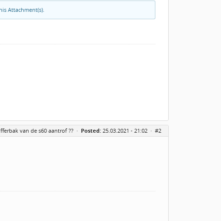
his Attachment(s).
kofferbak van de s60 aantrof ??
·
Posted:
25.03.2021 - 21:02 ·
#2