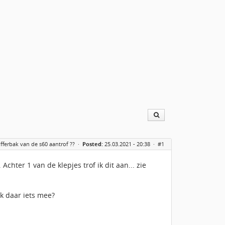
kofferbak van de s60 aantrof ??
·
Posted:
25.03.2021 - 20:38 ·
#1
chter 1 van de klepjes trof ik dit aan... zie
ik daar iets mee?