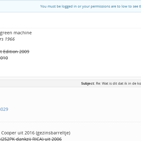
You must be logged in or your permissions are to low to see t
 green machine
rs 1966
t Edition 2009
2010
Subject:
Re: Wat is dit dat ik in de 
8029
Cooper uit 2016 (gezinsbarreltje)
 (252PK dankzij RICA) uit 2006