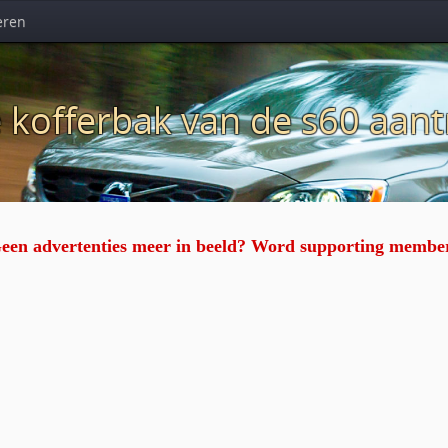
eren
de kofferbak van de s60 aant
een advertenties meer in beeld? Word supporting membe