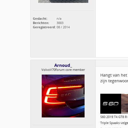
Geslacht:
n/a
Berichten:
3883
Geregistreerd:
08 / 2014
Arnoud_
VolvoV70forum core member
Hangt van het
zijn tegenwoor
S60 2019 T4 GT8 R-
Triple Spaaks velg