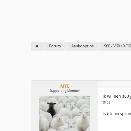
Forum
Aankooptips
S60 / V60 / XC6
MTE
Supporting Member
ik wil een s60
pics.
is dit oorspro