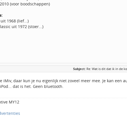
t 2010 (voor boodschappen)
e:
it 1968 (lief...)
ssic uit 1972 (stoer...)
Subject:
Re: Wat is dit dat ik in de 
e iMiv, daar kun je nu eigenlijk niet zoveel meer mee. Je kan een a
iPod... dat is het. Geen bluetooth.
utive MY12
dvertenties