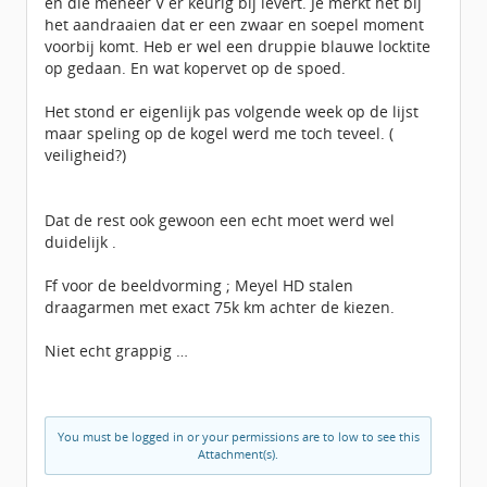
en die meneer V er keurig bij levert. Je merkt het bij
het aandraaien dat er een zwaar en soepel moment
voorbij komt. Heb er wel een druppie blauwe locktite
op gedaan. En wat kopervet op de spoed.
Het stond er eigenlijk pas volgende week op de lijst
maar speling op de kogel werd me toch teveel. (
veiligheid?)
Dat de rest ook gewoon een echt moet werd wel
duidelijk .
Ff voor de beeldvorming ; Meyel HD stalen
draagarmen met exact 75k km achter de kiezen.
Niet echt grappig …
You must be logged in or your permissions are to low to see this
Attachment(s).