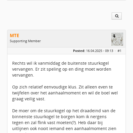
MTE
Supporting Member
Geslacht:
Posted:
16.04.2025 - 09:13 ·
#1
Locatie:
UTRECHT
Leeftijd:
55
Berichten:
2483
Rechts wil ik vanmiddag de buitenste stuurkogel
Geregistreerd:
02 / 2021
vervangen. Er zit speling op en ding moet worden
vervangen.
Op zich relatief eenvoudige klus. Zit alleen even te
twijfelen over het aanhaalmoment en wil de boel wel
graag veilig vast.
De moer om de stuurkogel op het draadeind van de
binnenste stuurkogel te borgen kom ik nergens
tegen en zal flink vast moeten(?). Heb daar bij
uitlijnen ook nooit iemand een aanhaalmoment zien