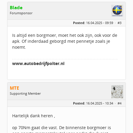
Blade
Forumsponsor
Geslacht:
Posted:
16.04.2025 - 09:59 ·
#3
Locatie:
Het Groene Hart
Leeftijd:
36
Homepage:
autobedrijfpolter.…
Is altijd een borgmoer, moet het ook zijn, ook voor de
Berichten:
5222
apk. Of inderdaad geborgd met pennetje zoals je
Geregistreerd:
09 / 2017
noemt.
www.autobedrijfpolter.nl
MTE
Supporting Member
Geslacht:
Posted:
16.04.2025 - 10:34 ·
#4
Locatie:
UTRECHT
Leeftijd:
55
Berichten:
2483
Hartelijk dank heren ,
Geregistreerd:
02 / 2021
op 70Nm gaat die vast. De binnenste borgmoer is