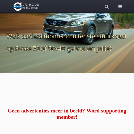
Welk aanhaalmoment buitenste stuurkogel
op Fusee 70 of 50+40' gebruiken jullie?
Geen advertenties meer in beeld? Word supporting
member!