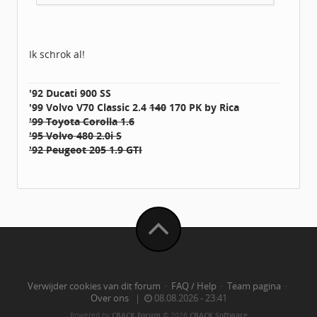
Ik schrok al!
'92 Ducati 900 SS
'99 Volvo V70 Classic 2.4
140
170 PK by Rica
'99 Toyota Corolla 1.6
'95 Volvo 480 2.0i S
'92 Peugeot 205 1.9 GTI
Verwijder cookies van dit forum
·
FAQ / Help
·
Team pagina
·
Over ons
|
08.08.2026 - 23:41
Powered by
CBACK Forum
© 2026
CBACK Software