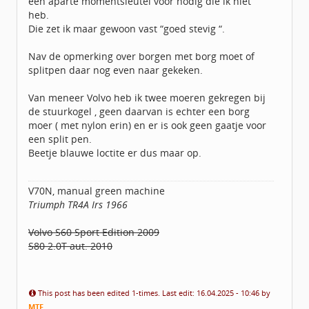
een aparte momentsleutel voor nodig die ik niet
heb.
Die zet ik maar gewoon vast “goed stevig “.
Nav de opmerking over borgen met borg moet of
splitpen daar nog even naar gekeken.
Van meneer Volvo heb ik twee moeren gekregen bij
de stuurkogel , geen daarvan is echter een borg
moer ( met nylon erin) en er is ook geen gaatje voor
een split pen.
Beetje blauwe loctite er dus maar op.
V70N, manual green machine
Triumph TR4A Irs 1966
Volvo S60 Sport Edition 2009
S80 2.0T aut. 2010
This post has been edited 1-times. Last edit: 16.04.2025 - 10:46 by
MTE
.