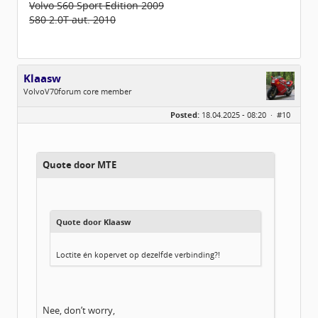
Volvo S60 Sport Edition 2009
S80 2.0T aut. 2010
Klaasw
VolvoV70forum core member
Geslacht:
Posted:
18.04.2025 - 08:20 ·
#10
Locatie:
Wilemsoord
Berichten:
1169
Geregistreerd:
07 / 2017
Quote door MTE
Quote door Klaasw
Loctite én kopervet op dezelfde verbinding?!
Nee, don’t worry,