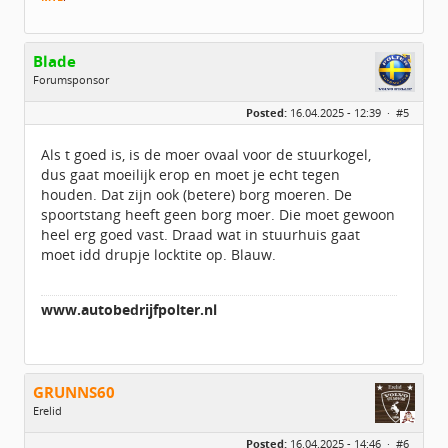
Blade
Forumsponsor
Geslacht:
Posted:
16.04.2025 - 12:39 ·
#5
Locatie:
Het Groene Hart
Leeftijd:
36
Homepage:
autobedrijfpolter.…
Als t goed is, is de moer ovaal voor de stuurkogel,
Berichten:
5222
dus gaat moeilijk erop en moet je echt tegen
Geregistreerd:
09 / 2017
houden. Dat zijn ook (betere) borg moeren. De
spoortstang heeft geen borg moer. Die moet gewoon
heel erg goed vast. Draad wat in stuurhuis gaat
moet idd drupje locktite op. Blauw.
www.autobedrijfpolter.nl
GRUNNS60
Erelid
Geslacht:
Posted:
16.04.2025 - 14:46 ·
#6
Locatie:
idbv Appingedam