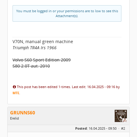
You must be logged in or your permissions are to low to see this
Attachment(s).
V70N, manual green machine
Triumph TR4A Irs 1966
Volvo S60 Sport Edition 2009
S80 2.0T aut. 2010
This post has been edited 1-times. Last edit: 16.04.2025 - 09:16 by
MTE
.
GRUNNS60
Erelid
Geslacht:
Posted:
16.04.2025 - 09:50 ·
#2
Locatie:
idbv Appingedam
Leeftijd:
64