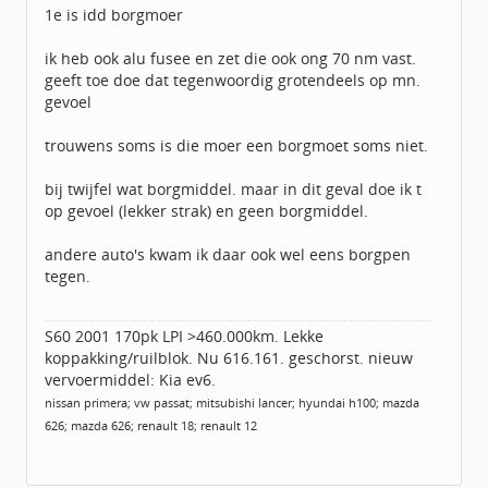
Berichten:
6359
1e is idd borgmoer
Geregistreerd:
07 / 2014
ik heb ook alu fusee en zet die ook ong 70 nm vast.
geeft toe doe dat tegenwoordig grotendeels op mn.
gevoel
trouwens soms is die moer een borgmoet soms niet.
bij twijfel wat borgmiddel. maar in dit geval doe ik t
op gevoel (lekker strak) en geen borgmiddel.
andere auto's kwam ik daar ook wel eens borgpen
tegen.
S60 2001 170pk LPI >460.000km. Lekke
koppakking/ruilblok. Nu 616.161. geschorst. nieuw
vervoermiddel: Kia ev6.
nissan primera; vw passat; mitsubishi lancer; hyundai h100; mazda
626; mazda 626; renault 18; renault 12