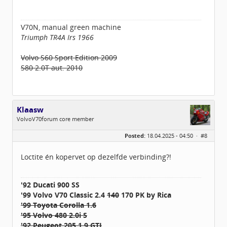
V70N, manual green machine
Triumph TR4A Irs 1966
Volvo S60 Sport Edition 2009
S80 2.0T aut. 2010
Klaasw
VolvoV70forum core member
Geslacht:
Posted:
18.04.2025 - 04:50 ·
#8
Locatie:
Wilemsoord
Berichten:
1169
Geregistreerd:
07 / 2017
Loctite én kopervet op dezelfde verbinding?!
'92 Ducati 900 SS
'99 Volvo V70 Classic 2.4
140
170 PK by Rica
'99 Toyota Corolla 1.6
'95 Volvo 480 2.0i S
'92 Peugeot 205 1.9 GTI