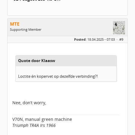
MTE
Supporting Member
Geslacht:
Posted:
18.04.2025 - 07:03 ·
#9
Locatie:
UTRECHT
Leeftijd:
55
Berichten:
2483
Geregistreerd:
02 / 2021
Quote door Klaasw
Loctite én kopervet op dezelfde verbinding?!
Nee, don’t worry,
V70N, manual green machine
Triumph TR4A Irs 1966