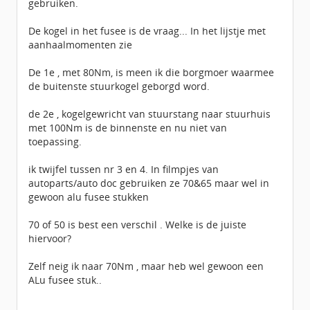
gebruiken.
De kogel in het fusee is de vraag... In het lijstje met
aanhaalmomenten zie
De 1e , met 80Nm, is meen ik die borgmoer waarmee
de buitenste stuurkogel geborgd word.
de 2e , kogelgewricht van stuurstang naar stuurhuis
met 100Nm is de binnenste en nu niet van
toepassing.
ik twijfel tussen nr 3 en 4. In filmpjes van
autoparts/auto doc gebruiken ze 70&65 maar wel in
gewoon alu fusee stukken
70 of 50 is best een verschil . Welke is de juiste
hiervoor?
Zelf neig ik naar 70Nm , maar heb wel gewoon een
ALu fusee stuk..