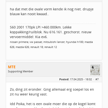
Leeftijd:
64
Berichten:
6359
ha dat met die ovale vorm kende ik nog niet. drupje
Geregistreerd:
07 / 2014
blauw kan nooit kwaad..
S60 2001 170pk LPI >460.000km. Lekke
koppakking/ruilblok. Nu 616.161. geschorst. nieuw
vervoermiddel: Kia ev6.
nissan primera; vw passat; mitsubishi lancer; hyundai h100; mazda
626; mazda 626; renault 18; renault 12
MTE
Supporting Member
Geslacht:
Posted:
17.04.2025 - 18:02 ·
#7
Locatie:
UTRECHT
Leeftijd:
55
Berichten:
2483
Zo, ding zit eronder. Ging allemaal erg soepel los en
Geregistreerd:
02 / 2021
zit nu weer keurig vast.
Idd Poika, het is een ovale moer die op de kogel komt