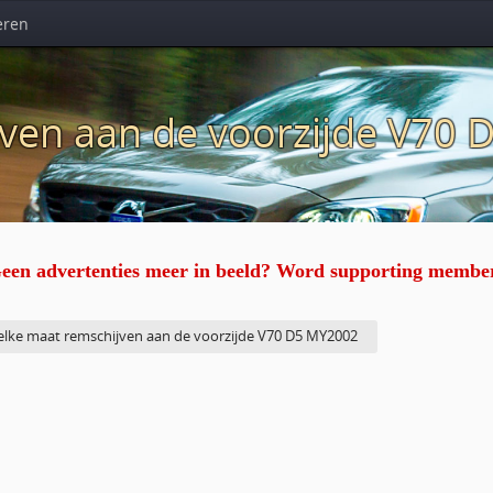
eren
jven aan de voorzijde V70
een advertenties meer in beeld? Word supporting membe
lke maat remschijven aan de voorzijde V70 D5 MY2002