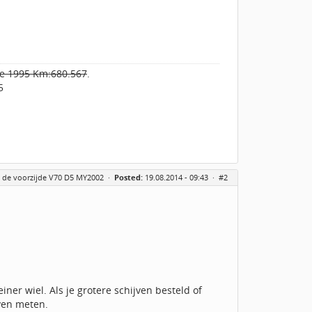
ate 1995 Km:680.567
.
5
n de voorzijde V70 D5 MY2002
·
Posted:
19.08.2014 - 09:43 ·
#2
ner wiel. Als je grotere schijven besteld of
ven meten.