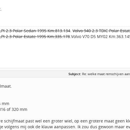
.
LPI 2.3 Polar Sedan 1995 Km:813.134
.
Volvo 940 2.3 TDIC Polar Est
LPI 2.3 Polar Estate 1995 Km:335.178
.Volvo V70 D5 MY02 Km:363.14
Subject:
Re: welke maat remschijven aa
elmaat.
05 mm
 316 of 320 mm
e schijfmaat past wel een groter wiel, op een grotere maat geen klei
 je volgens mij ook de klauw aanpassen. Ik zou dus gewoon maar e