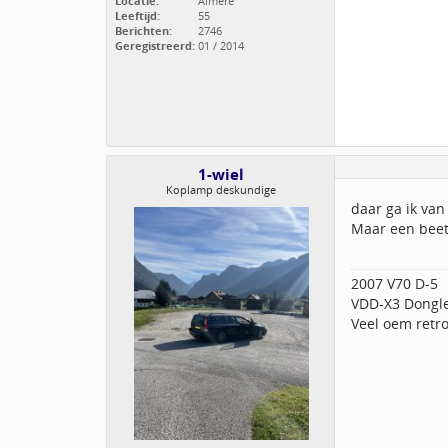
Locatie:
Almere
Leeftijd:
55
Berichten:
2746
Geregistreerd:
01 / 2014
1-wiel
Koplamp deskundige
daar ga ik van 
Maar een beet
2007 V70 D-5
VDD-X3 Dongl
Veel oem retro