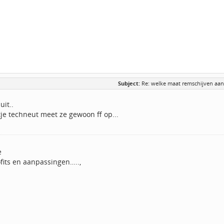
Subject:
Re: welke maat remschijven aa
uit..
je techneut meet ze gewoon ff op...
e
fits en aanpassingen…..,