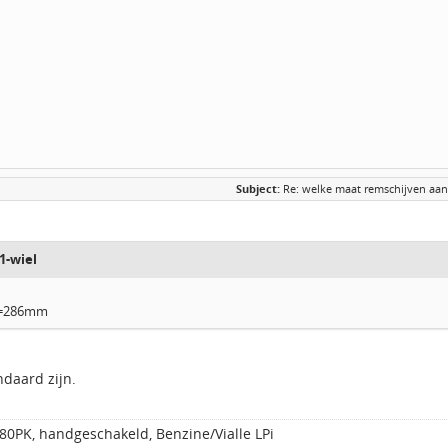
Subject:
Re: welke maat remschijven aa
1-wiel
 =286mm
ndaard zijn.
80PK, handgeschakeld, Benzine/Vialle LPi