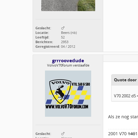
Geslacht:
Locatie:
Beers (nb)
Leeftijd:
52
Berichten:
2953
Geregistreerd:
04 / 2012
grrroovedude
VolvoV70forum verslaafde
Quote door 
V70 2002 d5
Als ze nog sta
2001 V70
140
1
Geslacht: