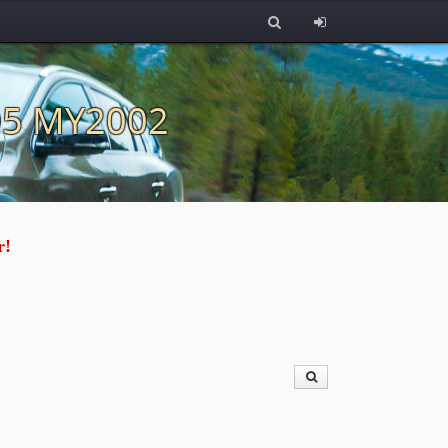
 D5 MY2002
r!