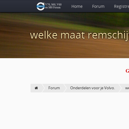
Home
Forum
Registr
welke maat remschi
G
Forum
Onderdelen voor je Volvo.
we