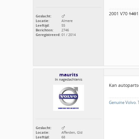
2001 V70
140
1
Geslacht:
Locatie:
Almere
Leeftijd:
55
Berichten:
2746
Geregistreerd:
01 / 2014
maurits
In nagedachtenis
Kan autopartso
Genuine Volvo. T
Geslacht:
Locatie:
Afferden, Gld
Leeftijd:
68