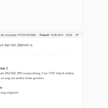
n de voorzijde V70 D5 MY2002
·
Posted:
19.08.2014 - 18:03 ·
#7
uit dat het 286mm is
tion 2
rodo DS2500, IPD veerpootbrug, Cree 72W 14inch ledbar,
 en nog wat andere leuke goodies
6v
 nog origineel