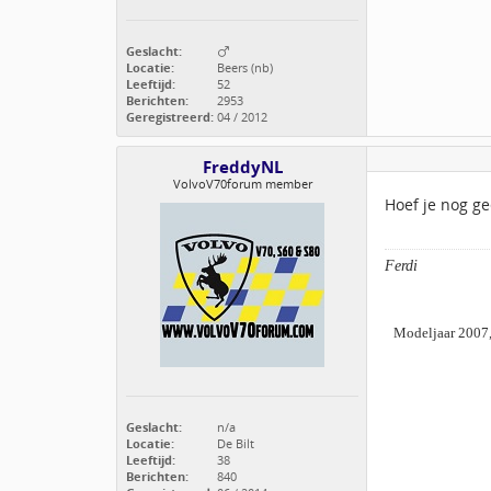
Geslacht:
Locatie:
Beers (nb)
Leeftijd:
52
Berichten:
2953
Geregistreerd:
04 / 2012
FreddyNL
VolvoV70forum member
Hoef je nog g
Ferdi
Modeljaar 2007,
Geslacht:
n/a
Locatie:
De Bilt
Leeftijd:
38
Berichten:
840