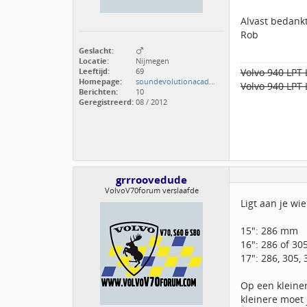
Alvast bedankt
Rob
Geslacht:
Locatie:
Nijmegen
Leeftijd:
69
Volvo 940 LPT 
Homepage:
soundevolutionacad…
Volvo 940 LPT 
Berichten:
10
Geregistreerd:
08 / 2012
grrroovedude
VolvoV70forum verslaafde
Ligt aan je wi
15": 286 mm
16": 286 of 3
17": 286, 305,
Op een kleiner
kleinere moet