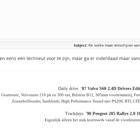
Subject:
Re: welke maat remschijven aa
een eens een techneut voor te zijn, maar ga er inderdaad maar van
Daily drive:
'07 Volvo S60 2.4D Drivers Edi
 Geartronic, Volvotune 210 pk en 500 nm, Bilstein B12, 305mm voorremmerij, Fe
Zonnebrilhouder, Sunblinds, High Performance Sound met PA200, RTI, CFE
Trackdays:
'90 Peugeot 205 Rallye 2.0 1
Eigenlijk alleen het stuk koetswerk vanaf de voordeuren