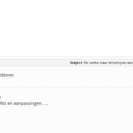
Subject:
Re: welke maat remschijven aa
=286mm
e
fits en aanpassingen…..,