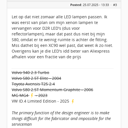
Geslacht:
Posted:
25.07.2025 - 13:33 ·
#3
Locatie:
Achterhoek
Leeftijd:
39
Homepage:
fs1forum.com
Let op dat niet zomaar alle LED lampen passen. Ik
Berichten:
4065
was eerst van plan om mijn xenon lampen te
Geregistreerd:
10 / 2013
vervangen voor D2R LED's (dus voor
reflectorlampen), maar dat past dus niet bij mijn
S80, omdat er te weinig ruimte is achter de fitting.
Mss dathet bij een XC90 wel past, dat weet ik zo niet.
Overigens kan je die LED's idd beter van Aliexpress
afhalen voor een fractie van de prijs
Volvo 940 2.3 Turbo
Volvo S80 2.5T Elite - 2004
Toyota Avensis T25 2.4
Volvo S80 2.5T Momentum Graphite - 2006
MG MG4
- 2023
VW ID.4 Limited Edition - 2025
The primary function of the design engineer is to make
things difficult for the fabricator and impossible for the
serviceman