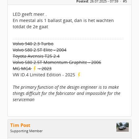
Posted:
26.07.2025 - 07:59 ·
#5
Locatie:
Achterhoek
Leeftijd:
39
Homepage:
fs1forum.com
LED geeft meer .
Berichten:
4065
En meestal als 1 ballast gaat, dan is het wachten
Geregistreerd:
10 / 2013
totdat de 2e gaat
Volvo 940 2.3 Turbo
Volvo S80 2.5T Elite - 2004
Toyota Avensis T25 2.4
Volvo S80 2.5T Momentum Graphite - 2006
MG MG4
- 2023
VW ID.4 Limited Edition - 2025
The primary function of the design engineer is to make
things difficult for the fabricator and impossible for the
serviceman
Tim Post
Supporting Member
Geslacht: