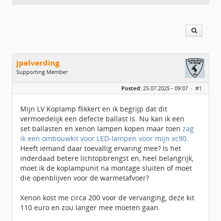
jpelverding
Supporting Member
Geslacht:
Posted:
25.07.2025 - 09:07 ·
#1
Locatie:
Eemsdelta - Delfzijl
Leeftijd:
69
Homepage:
elverdesign.nl
Mijn LV Koplamp flikkert en ik begrijp dat dit
Berichten:
609
vermoedelijk een defecte ballast is. Nu kan ik een
Geregistreerd:
05 / 2020
set ballasten en xenon lampen kopen maar toen
zag
ik een ombouwkit voor LED-lampen voor mijn xc90
.
Heeft iemand daar toevallig ervaring mee? Is het
inderdaad betere lichtopbrengst en, heel belangrijk,
moet ik de koplampunit na montage sluiten of moet
die openblijven voor de warmetafvoer?
Xenon kost me circa 200 voor de vervanging, deze kit
110 euro en zou langer mee moeten gaan.