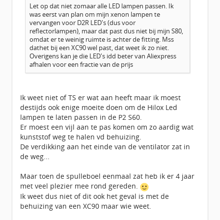
Let op dat niet zomaar alle LED lampen passen. Ik
was eerst van plan om mijn xenon lampen te
vervangen voor D2R LED's (dus voor
reflectorlampen), maar dat past dus niet bij mijn S80,
omdat er te weinig ruimte is achter de fitting. Mss
dathet bij een XC90 wel past, dat weet ik zo niet.
Overigens kan je die LED's idd beter van Aliexpress
afhalen voor een fractie van de prijs
Ik weet niet of TS er wat aan heeft maar ik moest
destijds ook enige moeite doen om de Hilox Led
lampen te laten passen in de P2 S60.
Er moest een vijl aan te pas komen om zo aardig wat
kunststof weg te halen vd behuizing.
De verdikking aan het einde van de ventilator zat in
de weg...
Maar toen de spulleboel eenmaal zat heb ik er 4 jaar
met veel plezier mee rond gereden.
Ik weet dus niet of dit ook het geval is met de
behuizing van een XC90 maar wie weet.