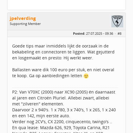
jpelverding
Supporting Member
Geslacht:
Posted:
27.07.2025 - 09:36 ·
#8
Locatie:
Eemsdelta - Delfzijl
Leeftijd:
69
Homepage:
elverdesign.nl
Goede tips maar inmiddels lijkt de oorzaak in de
Berichten:
609
bekabeling en connectoren te liggen. Wat gejutterd
Geregistreerd:
05 / 2020
en losgemaakt en presto: Hij werkt weer.
Ballasten ware dik 100 euro per stuk, en niet overal
te koop. Ga op aanbiedingen letten
P2: Van V70XC (2000) naar XC90 (2005) én daarnaast
al jaren een Citroën Pluriel. Allebei zwart, allebei
met "zilveren" elementen.
Daarvoor 2 x 940's. 1 x 780, 3 x 740's, 1 x 265, 1 x 240
en een 142, mijn eerste auto.
Verder nog 2CV's, CX 2200, cinquecento, twingo's ..
En qua lease: Mazda 626, 929, Toyota Carina, R21