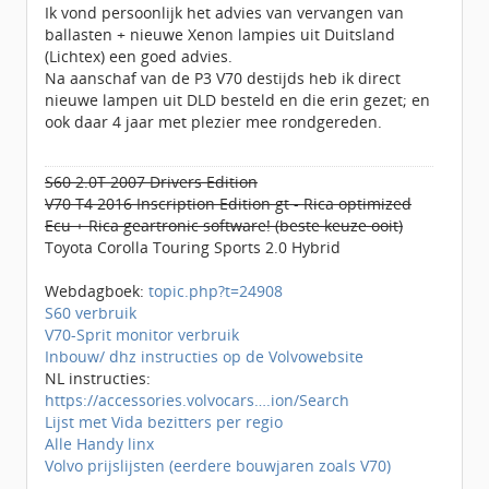
Ik vond persoonlijk het advies van vervangen van
ballasten + nieuwe Xenon lampies uit Duitsland
(Lichtex) een goed advies.
Na aanschaf van de P3 V70 destijds heb ik direct
nieuwe lampen uit DLD besteld en die erin gezet; en
ook daar 4 jaar met plezier mee rondgereden.
S60 2.0T 2007 Drivers Edition
V70 T4 2016 Inscription Edition gt - Rica optimized
Ecu + Rica geartronic software! (beste keuze ooit)
Toyota Corolla Touring Sports 2.0 Hybrid
Webdagboek:
topic.php?t=24908
S60 verbruik
V70-Sprit monitor verbruik
Inbouw/ dhz instructies op de Volvowebsite
NL instructies:
https://accessories.volvocars….ion/Search
Lijst met Vida bezitters per regio
Alle Handy linx
Volvo prijslijsten (eerdere bouwjaren zoals V70)