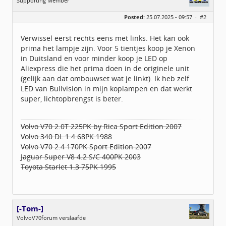
Supporting Member
Geslacht:
n/a
Posted:
25.07.2025 - 09:57 ·
#2
Berichten:
702
Geregistreerd:
03 / 2021
Verwissel eerst rechts eens met links. Het kan ook
prima het lampje zijn. Voor 5 tientjes koop je Xenon
in Duitsland en voor minder koop je LED op
Aliexpress die het prima doen in de originele unit
(gelijk aan dat ombouwset wat je linkt). Ik heb zelf
LED van Bullvision in mijn koplampen en dat werkt
super, lichtopbrengst is beter.
Volvo V70 2.0T 225PK by Rica Sport Edition 2007
Volvo 340 DL 1.4 68PK 1988
Volvo V70 2.4 170PK Sport Edition 2007
Jaguar Super V8 4.2 S/C 400PK 2003
Toyota Starlet 1.3 75PK 1995
[-Tom-]
VolvoV70forum verslaafde