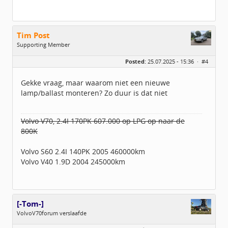
Tim Post
Supporting Member
Geslacht:
Posted:
25.07.2025 - 15:36 ·
#4
Leeftijd:
47
Homepage:
Www.bonusbijzaak.n…
Berichten:
781
Gekke vraag, maar waarom niet een nieuwe
Geregistreerd:
10 / 2024
lamp/ballast monteren? Zo duur is dat niet
Volvo V70, 2.4I 170PK 607.000 op LPG op naar de
800K
Volvo S60 2.4I 140PK 2005 460000km
Volvo V40 1.9D 2004 245000km
[-Tom-]
VolvoV70forum verslaafde
Geslacht: