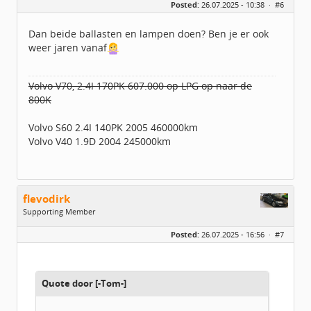
Posted:
26.07.2025 - 10:38 ·
#6
Leeftijd:
47
Homepage:
Www.bonusbijzaak.n…
Berichten:
781
Dan beide ballasten en lampen doen? Ben je er ook
Geregistreerd:
10 / 2024
weer jaren vanaf
Volvo V70, 2.4I 170PK 607.000 op LPG op naar de
800K
Volvo S60 2.4I 140PK 2005 460000km
Volvo V40 1.9D 2004 245000km
flevodirk
Supporting Member
Geslacht:
Posted:
26.07.2025 - 16:56 ·
#7
Locatie:
Zeewolde
Leeftijd:
56
Berichten:
1713
Geregistreerd:
08 / 2015
Quote door [-Tom-]