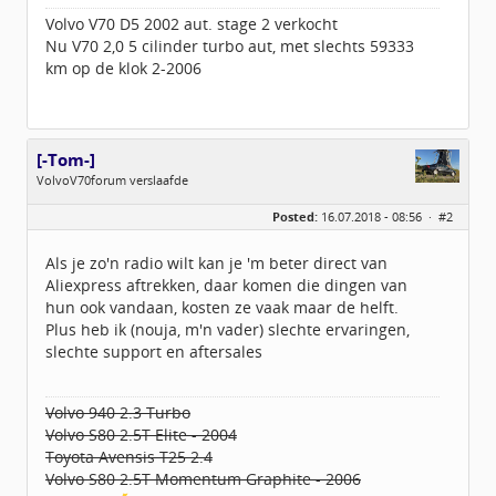
Volvo V70 D5 2002 aut. stage 2 verkocht
Nu V70 2,0 5 cilinder turbo aut, met slechts 59333
km op de klok 2-2006
[-Tom-]
VolvoV70forum verslaafde
Geslacht:
Posted:
16.07.2018 - 08:56 ·
#2
Locatie:
Achterhoek
Leeftijd:
39
Homepage:
fs1forum.com
Als je zo'n radio wilt kan je 'm beter direct van
Berichten:
4065
Aliexpress aftrekken, daar komen die dingen van
Geregistreerd:
10 / 2013
hun ook vandaan, kosten ze vaak maar de helft.
Plus heb ik (nouja, m'n vader) slechte ervaringen,
slechte support en aftersales
Volvo 940 2.3 Turbo
Volvo S80 2.5T Elite - 2004
Toyota Avensis T25 2.4
Volvo S80 2.5T Momentum Graphite - 2006