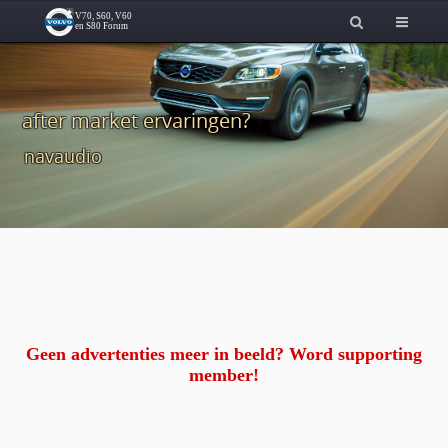
after market ervaringen?
navaudio
Geen advertenties meer in beeld? Word supporting
member!