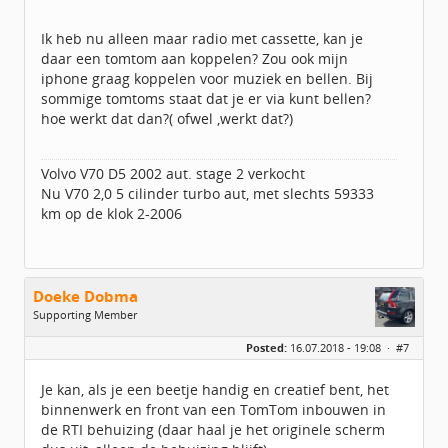
Ik heb nu alleen maar radio met cassette, kan je
daar een tomtom aan koppelen? Zou ook mijn
iphone graag koppelen voor muziek en bellen. Bij
sommige tomtoms staat dat je er via kunt bellen?
hoe werkt dat dan?( ofwel ,werkt dat?)
Volvo V70 D5 2002 aut. stage 2 verkocht
Nu V70 2,0 5 cilinder turbo aut, met slechts 59333
km op de klok 2-2006
Doeke Dobma
Supporting Member
Geslacht:
n/a
Posted:
16.07.2018 - 19:08 ·
#7
Berichten:
3883
Geregistreerd:
08 / 2014
Je kan, als je een beetje handig en creatief bent, het
binnenwerk en front van een TomTom inbouwen in
de RTI behuizing (daar haal je het originele scherm