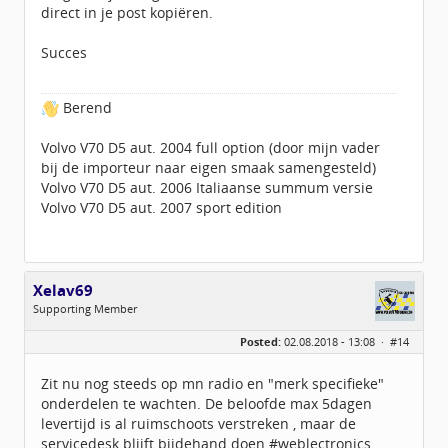
direct in je post kopiëren.
Succes
Berend
Volvo V70 D5 aut. 2004 full option (door mijn vader
bij de importeur naar eigen smaak samengesteld)
Volvo V70 D5 aut. 2006 Italiaanse summum versie
Volvo V70 D5 aut. 2007 sport edition
Xelav69
Supporting Member
Geslacht:
Posted:
02.08.2018 - 13:08 ·
#14
Locatie:
Oldenzaal
Leeftijd:
57
Berichten:
55
Zit nu nog steeds op mn radio en "merk specifieke"
Geregistreerd:
07 / 2018
onderdelen te wachten. De beloofde max 5dagen
levertijd is al ruimschoots verstreken , maar de
servicedesk blijft bijdehand doen #weblectronics