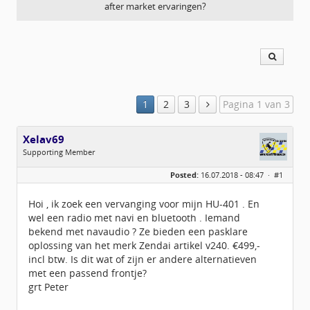
after market ervaringen?
1
2
3
Pagina 1 van 3
Xelav69
Supporting Member
Geslacht:
Posted:
16.07.2018 - 08:47 ·
#1
Locatie:
Oldenzaal
Leeftijd:
57
Berichten:
55
Hoi , ik zoek een vervanging voor mijn HU-401 . En
Geregistreerd:
07 / 2018
wel een radio met navi en bluetooth . Iemand
bekend met navaudio ? Ze bieden een pasklare
oplossing van het merk Zendai artikel v240. €499,-
incl btw. Is dit wat of zijn er andere alternatieven
met een passend frontje?
grt Peter