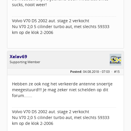
sucks, nooit weer!
Volvo V70 D5 2002 aut. stage 2 verkocht
Nu V70 2,0 5 cilinder turbo aut, met slechts 59333
km op de klok 2-2006
Xelav69
Supporting Member
Geslacht:
Posted:
04.08.2018 - 07:03 ·
#15
Locatie:
Oldenzaal
Leeftijd:
57
Berichten:
55
Hebben ze ook nog het verkeerde antenne snoertje
Geregistreerd:
07 / 2018
meegestuurd!!! Je mag zeker niet schelden op dit
forum.......
Volvo V70 D5 2002 aut. stage 2 verkocht
Nu V70 2,0 5 cilinder turbo aut, met slechts 59333
km op de klok 2-2006