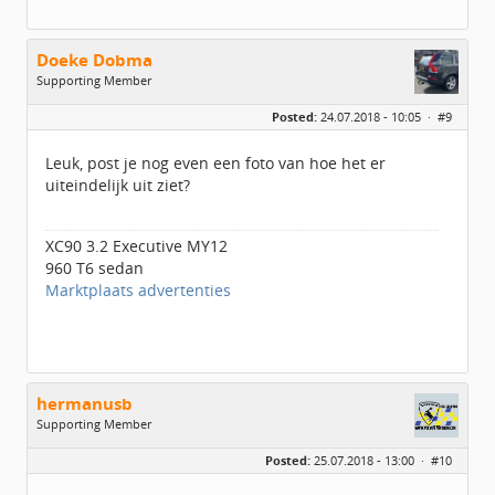
Doeke Dobma
Supporting Member
Geslacht:
n/a
Posted:
24.07.2018 - 10:05 ·
#9
Berichten:
3883
Geregistreerd:
08 / 2014
Leuk, post je nog even een foto van hoe het er
uiteindelijk uit ziet?
XC90 3.2 Executive MY12
960 T6 sedan
Marktplaats advertenties
hermanusb
Supporting Member
Geslacht:
Posted:
25.07.2018 - 13:00 ·
#10
Locatie:
Tiel
Leeftijd:
63