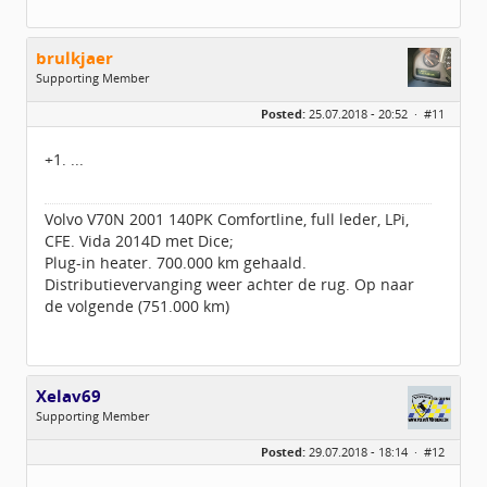
brulkjaer
Supporting Member
Geslacht:
Posted:
25.07.2018 - 20:52 ·
#11
Locatie:
Zuid-Beveland
Berichten:
2124
Geregistreerd:
03 / 2016
+1. ...
Volvo V70N 2001 140PK Comfortline, full leder, LPi,
CFE. Vida 2014D met Dice;
Plug-in heater. 700.000 km gehaald.
Distributievervanging weer achter de rug. Op naar
de volgende (751.000 km)
Xelav69
Supporting Member
Geslacht:
Posted:
29.07.2018 - 18:14 ·
#12
Locatie:
Oldenzaal
Leeftijd:
57
Berichten:
55