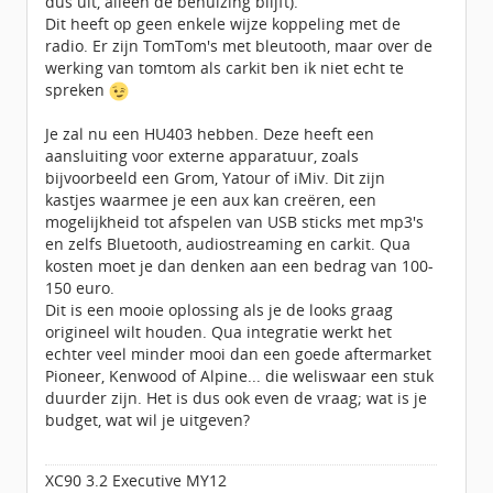
dus uit, alleen de behuizing blijft).
Dit heeft op geen enkele wijze koppeling met de
radio. Er zijn TomTom's met bleutooth, maar over de
werking van tomtom als carkit ben ik niet echt te
spreken
Je zal nu een HU403 hebben. Deze heeft een
aansluiting voor externe apparatuur, zoals
bijvoorbeeld een Grom, Yatour of iMiv. Dit zijn
kastjes waarmee je een aux kan creëren, een
mogelijkheid tot afspelen van USB sticks met mp3's
en zelfs Bluetooth, audiostreaming en carkit. Qua
kosten moet je dan denken aan een bedrag van 100-
150 euro.
Dit is een mooie oplossing als je de looks graag
origineel wilt houden. Qua integratie werkt het
echter veel minder mooi dan een goede aftermarket
Pioneer, Kenwood of Alpine... die weliswaar een stuk
duurder zijn. Het is dus ook even de vraag; wat is je
budget, wat wil je uitgeven?
XC90 3.2 Executive MY12