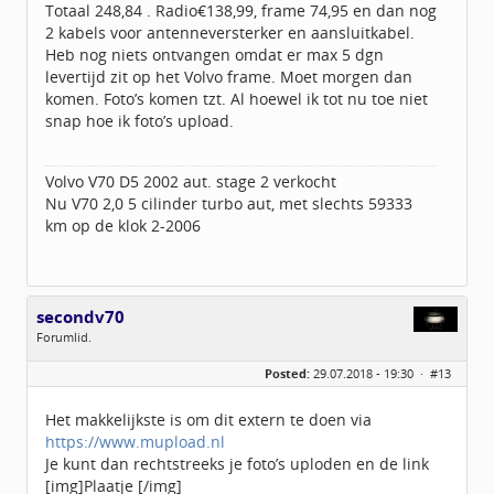
Totaal 248,84 . Radio€138,99, frame 74,95 en dan nog
Geregistreerd:
07 / 2018
2 kabels voor antenneversterker en aansluitkabel.
Heb nog niets ontvangen omdat er max 5 dgn
levertijd zit op het Volvo frame. Moet morgen dan
komen. Foto’s komen tzt. Al hoewel ik tot nu toe niet
snap hoe ik foto’s upload.
Volvo V70 D5 2002 aut. stage 2 verkocht
Nu V70 2,0 5 cilinder turbo aut, met slechts 59333
km op de klok 2-2006
secondv70
Forumlid.
Geslacht:
Posted:
29.07.2018 - 19:30 ·
#13
Berichten:
20
Geregistreerd:
06 / 2018
Het makkelijkste is om dit extern te doen via
https://www.mupload.nl
Je kunt dan rechtstreeks je foto’s uploden en de link
[img]Plaatje [/img]