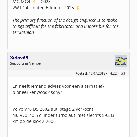
MG MG4
- 2023
VW ID.4 Limited Edition - 2025
The primary function of the design engineer is to make
things difficult for the fabricator and impossible for the
serviceman
Xelav69
Supporting Member
Geslacht:
Posted:
16.07.2018 - 14:22 ·
#3
Locatie:
Oldenzaal
Leeftijd:
57
Berichten:
55
En heeft iemand advies voor een alternatief?
Geregistreerd:
07 / 2018
pioneer,kenwood? sony?
Volvo V70 D5 2002 aut. stage 2 verkocht
Nu V70 2,0 5 cilinder turbo aut, met slechts 59333
km op de klok 2-2006