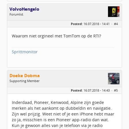
VolvoHengelo
Forumlid.
Geslacht:
Posted:
16.07.2018 - 14:41 ·
#4
Locatie:
Hengelo
Berichten:
225
Geregistreerd:
06 / 2018
Waarom niet orgineel met TomTom op de RTI?
Sprittmonitor
Doeke Dobma
Supporting Member
Geslacht:
n/a
Posted:
16.07.2018 - 14:43 ·
#5
Berichten:
3883
Geregistreerd:
08 / 2014
Inderdaad, Pioneer, Kenwood, Alpine zijn goede
merken als het aankomt op dubbeldin en navigatie.
Zijn wel prijzig. Weet niet of je een iPhone hebt maar
zo ja, misschien is een Pioneer app-radio dan wat.
Kun je gewoon alles van je telefoon via je radio