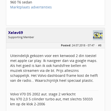
960 T6 sedan
Marktplaats advertenties
Xelav69
Supporting Member
Geslacht:
Posted:
24.07.2018 - 07:47 ·
#8
Locatie:
Oldenzaal
Leeftijd:
57
Berichten:
55
Uiteindelijk gekozen voor een kenwood 2 din toestel
Geregistreerd:
07 / 2018
met apple car play. Ik navigeer dan via google maps.
Als het goed is kan ik ook handsfree bellen en
muziek streamen via de bt. Prijs alleszins
schappelijk. Het Volvo dashboard frame kost de helft
van de radio... Waarschijnlijk heel speciaal plastic.
Volvo V70 D5 2002 aut. stage 2 verkocht
Nu V70 2,0 5 cilinder turbo aut, met slechts 59333
km op de klok 2-2006