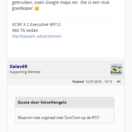
gebruiken, zoals Google maps etc. Die is een stuk
goedkoper
XC90 3.2 Executive MY12
960 T6 sedan
Marktplaats advertenties
Xelav69
Supporting Member
Geslacht:
Posted:
16.07.2018 - 18:15 ·
#6
Locatie:
Oldenzaal
Leeftijd:
57
Berichten:
55
Geregistreerd:
07 / 2018
Quote door VolvoHengelo
Waarom niet orgineel met TomTom op de RTI?