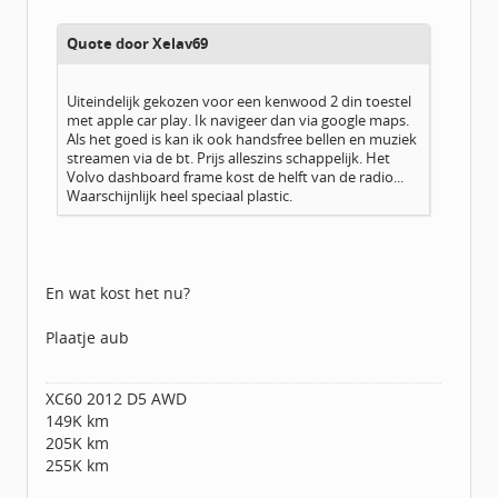
Berichten:
4960
Geregistreerd:
02 / 2015
Quote door Xelav69
Uiteindelijk gekozen voor een kenwood 2 din toestel
met apple car play. Ik navigeer dan via google maps.
Als het goed is kan ik ook handsfree bellen en muziek
streamen via de bt. Prijs alleszins schappelijk. Het
Volvo dashboard frame kost de helft van de radio...
Waarschijnlijk heel speciaal plastic.
En wat kost het nu?
Plaatje aub
XC60 2012 D5 AWD
149K km
205K km
255K km