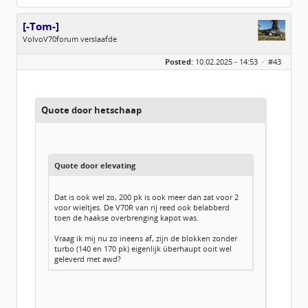
[-Tom-]
VolvoV70forum verslaafde
Geslacht:
Posted:
10.02.2025 - 14:53 ·
#43
Locatie:
Achterhoek
Leeftijd:
39
Homepage:
fs1forum.com
Berichten:
4065
Geregistreerd:
10 / 2013
Quote door hetschaap
Quote door elevating
Dat is ook wel zo, 200 pk is ook meer dan zat voor 2
voor wieltjes. De V70R van rij reed ook belabberd
toen de haakse overbrenging kapot was.
Vraag ik mij nu zo ineens af, zijn de blokken zonder
turbo (140 en 170 pk) eigenlijk überhaupt ooit wel
geleverd met awd?