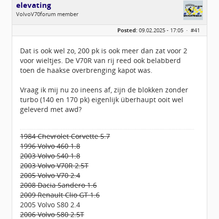
elevating
VolvoV70forum member
Geslacht:
n/a
Posted:
09.02.2025 - 17:05 ·
#41
Leeftijd:
38
Berichten:
724
Geregistreerd:
06 / 2017
Dat is ook wel zo, 200 pk is ook meer dan zat voor 2
voor wieltjes. De V70R van rij reed ook belabberd
toen de haakse overbrenging kapot was.
Vraag ik mij nu zo ineens af, zijn de blokken zonder
turbo (140 en 170 pk) eigenlijk überhaupt ooit wel
geleverd met awd?
1984 Chevrolet Corvette 5.7
1996 Volvo 460 1.8
2003 Volvo S40 1.8
2003 Volvo V70R 2.5T
2005 Volvo V70 2.4
2008 Dacia Sandero 1.6
2009 Renault Clio GT 1.6
2005 Volvo S80 2.4
2006 Volvo S80 2.5T