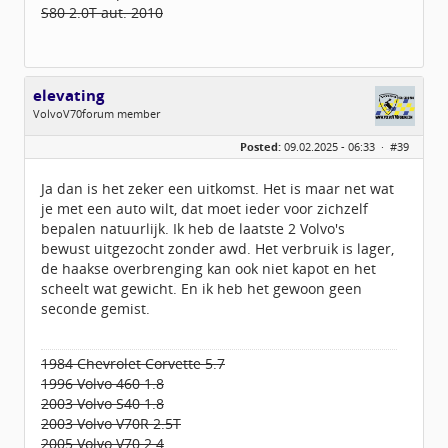
S80 2.0T aut. 2010
elevating
VolvoV70forum member
Geslacht:
n/a
Posted:
09.02.2025 - 06:33 ·
#39
Leeftijd:
38
Berichten:
724
Geregistreerd:
06 / 2017
Ja dan is het zeker een uitkomst. Het is maar net wat
je met een auto wilt, dat moet ieder voor zichzelf
bepalen natuurlijk. Ik heb de laatste 2 Volvo's
bewust uitgezocht zonder awd. Het verbruik is lager,
de haakse overbrenging kan ook niet kapot en het
scheelt wat gewicht. En ik heb het gewoon geen
seconde gemist.
1984 Chevrolet Corvette 5.7
1996 Volvo 460 1.8
2003 Volvo S40 1.8
2003 Volvo V70R 2.5T
2005 Volvo V70 2.4