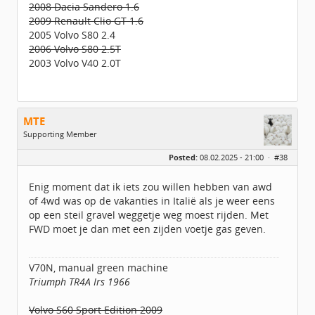
2008 Dacia Sandero 1.6
2009 Renault Clio GT 1.6
2005 Volvo S80 2.4
2006 Volvo S80 2.5T
2003 Volvo V40 2.0T
MTE
Supporting Member
Geslacht:
Posted:
08.02.2025 - 21:00 ·
#38
Locatie:
UTRECHT
Leeftijd:
55
Berichten:
2483
Enig moment dat ik iets zou willen hebben van awd
Geregistreerd:
02 / 2021
of 4wd was op de vakanties in Italië als je weer eens
op een steil gravel weggetje weg moest rijden. Met
FWD moet je dan met een zijden voetje gas geven.
V70N, manual green machine
Triumph TR4A Irs 1966
Volvo S60 Sport Edition 2009