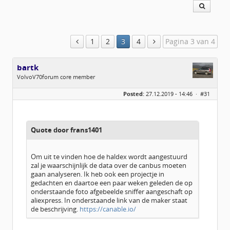
1
2
3
4
Pagina 3 van 4
bartk
VolvoV70forum core member
Geslacht:
Posted:
27.12.2019 - 14:46 ·
#31
Locatie:
Eindhoven
Leeftijd:
56
Berichten:
1773
Geregistreerd:
09 / 2018
Quote door frans1401
Om uit te vinden hoe de haldex wordt aangestuurd
zal je waarschijnlijk de data over de canbus moeten
gaan analyseren. Ik heb ook een projectje in
gedachten en daartoe een paar weken geleden de op
onderstaande foto afgebeelde sniffer aangeschaft op
aliexpress. In onderstaande link van de maker staat
de beschrijving.
https://canable.io/