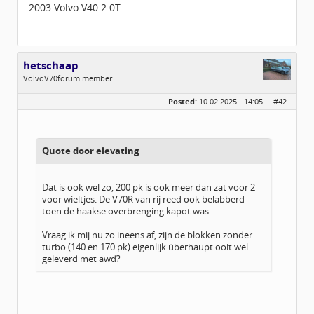
2003 Volvo V40 2.0T
hetschaap
VolvoV70forum member
Geslacht:
n/a
Posted:
10.02.2025 - 14:05 ·
#42
Locatie:
wageningen
Leeftijd:
105
Berichten:
623
Geregistreerd:
05 / 2018
Quote door elevating
Dat is ook wel zo, 200 pk is ook meer dan zat voor 2
voor wieltjes. De V70R van rij reed ook belabberd
toen de haakse overbrenging kapot was.
Vraag ik mij nu zo ineens af, zijn de blokken zonder
turbo (140 en 170 pk) eigenlijk überhaupt ooit wel
geleverd met awd?