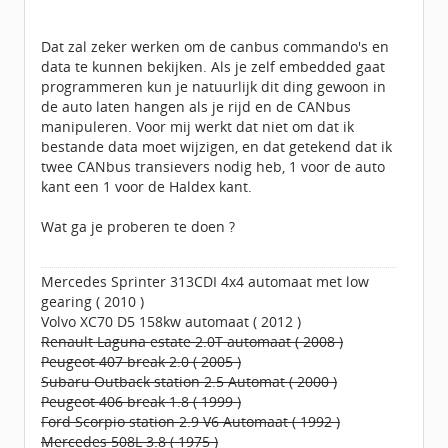
Dat zal zeker werken om de canbus commando's en
data te kunnen bekijken. Als je zelf embedded gaat
programmeren kun je natuurlijk dit ding gewoon in
de auto laten hangen als je rijd en de CANbus
manipuleren. Voor mij werkt dat niet om dat ik
bestande data moet wijzigen, en dat getekend dat ik
twee CANbus transievers nodig heb, 1 voor de auto
kant een 1 voor de Haldex kant.
Wat ga je proberen te doen ?
Mercedes Sprinter 313CDI 4x4 automaat met low
gearing ( 2010 )
Volvo XC70 D5 158kw automaat ( 2012 )
Renault Laguna estate 2.0T automaat ( 2008 )
Peugeot 407 break 2.0 ( 2005 )
Subaru Outback station 2.5 Automat ( 2000 )
Peugeot 406 break 1.8 ( 1999 )
Ford Scorpio station 2.9 V6 Automaat ( 1992 )
Mercedes 508L 3.8 ( 1975 )