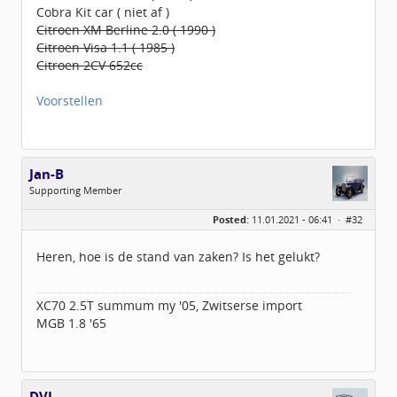
Cobra Kit car ( niet af )
Citroen XM Berline 2.0 ( 1990 )
Citroen Visa 1.1 ( 1985 )
Citroen 2CV 652cc
www.budgetdaktent.nl
Voorstellen
Jan-B
Supporting Member
Geslacht:
Posted:
11.01.2021 - 06:41 ·
#32
Locatie:
't Gooi
Leeftijd:
62
Berichten:
325
Heren, hoe is de stand van zaken? Is het gelukt?
Geregistreerd:
11 / 2018
XC70 2.5T summum my '05, Zwitserse import
MGB 1.8 '65
DVJ