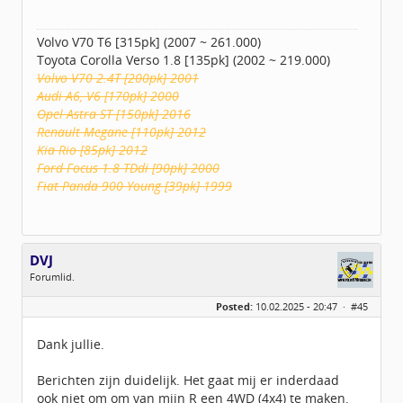
Volvo V70 T6 [315pk] (2007 ~ 261.000)
Toyota Corolla Verso 1.8 [135pk] (2002 ~ 219.000)
Volvo V70 2.4T [200pk] 2001
Audi A6, V6 [170pk] 2000
Opel Astra ST [150pk] 2016
Renault Megane [110pk] 2012
Kia Rio [85pk] 2012
Ford Focus 1.8 TDdi [90pk] 2000
Fiat Panda 900 Young [39pk] 1999
DVJ
Forumlid.
Geslacht:
Posted:
10.02.2025 - 20:47 ·
#45
Leeftijd:
52
Berichten:
3
Geregistreerd:
01 / 2023
Dank jullie.
Berichten zijn duidelijk. Het gaat mij er inderdaad
ook niet om om van mijn R een 4WD (4x4) te maken.