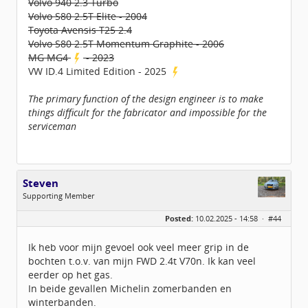
Volvo 940 2.3 Turbo
Volvo S80 2.5T Elite - 2004
Toyota Avensis T25 2.4
Volvo S80 2.5T Momentum Graphite - 2006
MG MG4
- 2023
VW ID.4 Limited Edition - 2025
The primary function of the design engineer is to make
things difficult for the fabricator and impossible for the
serviceman
Steven
Supporting Member
Geslacht:
Posted:
10.02.2025 - 14:58 ·
#44
Berichten:
451
Geregistreerd:
11 / 2018
Ik heb voor mijn gevoel ook veel meer grip in de
bochten t.o.v. van mijn FWD 2.4t V70n. Ik kan veel
eerder op het gas.
In beide gevallen Michelin zomerbanden en
winterbanden.