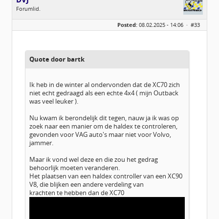
Forumlid.
Geslacht:
Posted:
08.02.2025 - 14:06 ·
#33
Leeftijd:
52
Berichten:
3
Geregistreerd:
01 / 2023
Quote door bartk
Ik heb in de winter al ondervonden dat de XC70 zich
niet echt gedraagd als een echte 4x4 ( mijn Outback
was veel leuker ).
Nu kwam ik berondelijk dit tegen, nauw ja ik was op
zoek naar een manier om de haldex te controleren,
gevonden voor VAG auto's maar niet voor Volvo,
jammer.
Maar ik vond wel deze en die zou het gedrag
behoorlijk moeten veranderen.
Het plaatsen van een haldex controller van een XC90
V8, die blijken een andere verdeling van
krachten te hebben dan de XC70