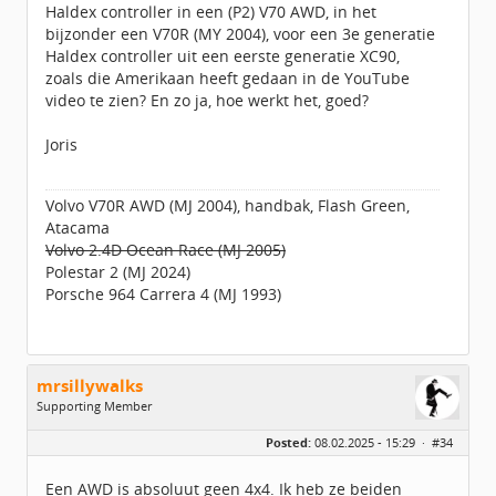
Haldex controller in een (P2) V70 AWD, in het
bijzonder een V70R (MY 2004), voor een 3e generatie
Haldex controller uit een eerste generatie XC90,
zoals die Amerikaan heeft gedaan in de YouTube
video te zien? En zo ja, hoe werkt het, goed?
Joris
Volvo V70R AWD (MJ 2004), handbak, Flash Green,
Atacama
Volvo 2.4D Ocean Race (MJ 2005)
Polestar 2 (MJ 2024)
Porsche 964 Carrera 4 (MJ 1993)
mrsillywalks
Supporting Member
Geslacht:
Posted:
08.02.2025 - 15:29 ·
#34
Berichten:
156
Geregistreerd:
08 / 2016
Een AWD is absoluut geen 4x4. Ik heb ze beiden