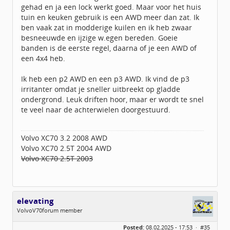
gehad en ja een lock werkt goed. Maar voor het huis
tuin en keuken gebruik is een AWD meer dan zat. Ik
ben vaak zat in modderige kuilen en ik heb zwaar
besneeuwde en ijzige w.egen bereden. Goeie
banden is de eerste regel, daarna of je een AWD of
een 4x4 heb.
Ik heb een p2 AWD en een p3 AWD. Ik vind de p3
irritanter omdat je sneller uitbreekt op gladde
ondergrond. Leuk driften hoor, maar er wordt te snel
te veel naar de achterwielen doorgestuurd.
Volvo XC70 3.2 2008 AWD
Volvo XC70 2.5T 2004 AWD
Volvo XC70 2.5T 2003
elevating
VolvoV70forum member
Geslacht:
n/a
Posted:
08.02.2025 - 17:53 ·
#35
Leeftijd:
38