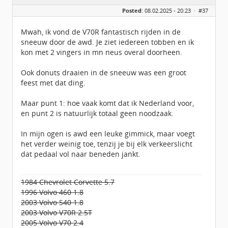
Geslacht:
n/a
Posted:
08.02.2025 - 20:23 ·
#37
Leeftijd:
38
Berichten:
724
Geregistreerd:
06 / 2017
Mwah, ik vond de V70R fantastisch rijden in de
sneeuw door de awd. Je ziet iedereen tobben en ik
kon met 2 vingers in mn neus overal doorheen.
Ook donuts draaien in de sneeuw was een groot
feest met dat ding.
Maar punt 1: hoe vaak komt dat ik Nederland voor,
en punt 2 is natuurlijk totaal geen noodzaak.
In mijn ogen is awd een leuke gimmick, maar voegt
het verder weinig toe, tenzij je bij elk verkeerslicht
dat pedaal vol naar beneden jankt.
1984 Chevrolet Corvette 5.7
1996 Volvo 460 1.8
2003 Volvo S40 1.8
2003 Volvo V70R 2.5T
2005 Volvo V70 2.4