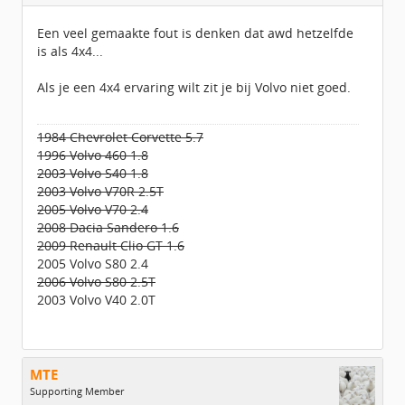
Berichten:
724
Geregistreerd:
06 / 2017
Een veel gemaakte fout is denken dat awd hetzelfde
is als 4x4...
Als je een 4x4 ervaring wilt zit je bij Volvo niet goed.
1984 Chevrolet Corvette 5.7
1996 Volvo 460 1.8
2003 Volvo S40 1.8
2003 Volvo V70R 2.5T
2005 Volvo V70 2.4
2008 Dacia Sandero 1.6
2009 Renault Clio GT 1.6
2005 Volvo S80 2.4
2006 Volvo S80 2.5T
2003 Volvo V40 2.0T
MTE
Supporting Member