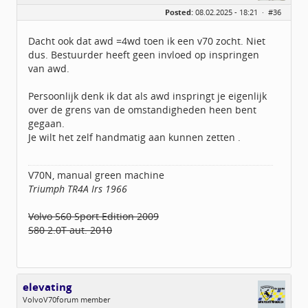
Geslacht:
Posted:
08.02.2025 - 18:21 ·
#36
Locatie:
UTRECHT
Leeftijd:
55
Berichten:
2483
Dacht ook dat awd =4wd toen ik een v70 zocht. Niet
Geregistreerd:
02 / 2021
dus. Bestuurder heeft geen invloed op inspringen
van awd.
Persoonlijk denk ik dat als awd inspringt je eigenlijk
over de grens van de omstandigheden heen bent
gegaan.
Je wilt het zelf handmatig aan kunnen zetten .
V70N, manual green machine
Triumph TR4A Irs 1966
Volvo S60 Sport Edition 2009
S80 2.0T aut. 2010
elevating
VolvoV70forum member