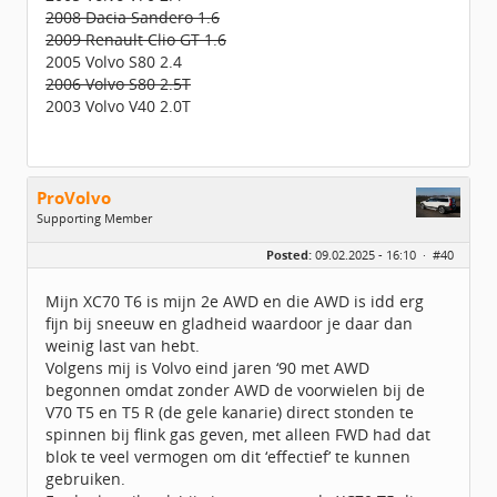
2008 Dacia Sandero 1.6
2009 Renault Clio GT 1.6
2005 Volvo S80 2.4
2006 Volvo S80 2.5T
2003 Volvo V40 2.0T
ProVolvo
Supporting Member
Geslacht:
Posted:
09.02.2025 - 16:10 ·
#40
Locatie:
Z.O. Brabant
Leeftijd:
67
Berichten:
2616
Mijn XC70 T6 is mijn 2e AWD en die AWD is idd erg
Geregistreerd:
11 / 2012
fijn bij sneeuw en gladheid waardoor je daar dan
weinig last van hebt.
Volgens mij is Volvo eind jaren ‘90 met AWD
begonnen omdat zonder AWD de voorwielen bij de
V70 T5 en T5 R (de gele kanarie) direct stonden te
spinnen bij flink gas geven, met alleen FWD had dat
blok te veel vermogen om dit ‘effectief’ te kunnen
gebruiken.