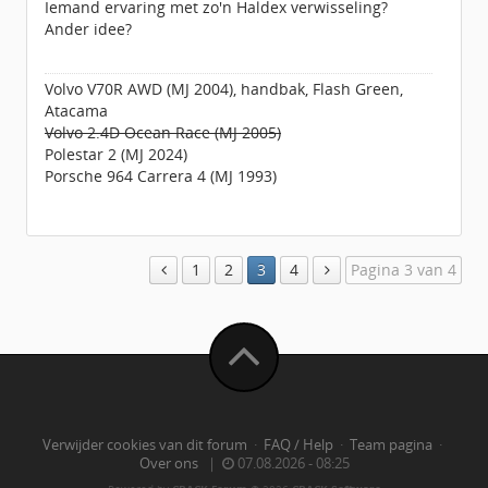
Iemand ervaring met zo'n Haldex verwisseling?
Ander idee?
Volvo V70R AWD (MJ 2004), handbak, Flash Green,
Atacama
Volvo 2.4D Ocean Race (MJ 2005)
Polestar 2 (MJ 2024)
Porsche 964 Carrera 4 (MJ 1993)
1
2
3
4
Pagina 3 van 4
Verwijder cookies van dit forum
·
FAQ / Help
·
Team pagina
·
Over ons
|
07.08.2026 - 08:25