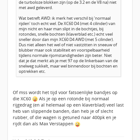
de turboloze blokken zijn (op de 3.2 en de V8 na) niet
met awd geleverd.
Wat betreft AWD: ik merk het verschil bij 'normaal
rijden' toch echt wel. De XC60 D4 (met 4 cilinder) van
mijn nicht en haar man slipt in de bochtjes, bij
rotondes, snelle bochten (klaverblad etc.) echt veel
sneller door dan mijn XC60 D4 AWD (met 5 cilinder).
Dus niet alleen het wel of niet vastzitten in sneeuw of
blubber maar ook stabiliteit en voorspelbaarheid
tijdens normale rijomstandigheden zijn beter. Niet
dat je dat merkt als je met 97 op de linkerbaan van de
snelweg sukkelt, maar wel binnendoor bij bochten en
optrekken etc.
Of mss wordt het tijd voor fatsoenlijke bandjes op
die XC60
Als je op een rotonde bij normaal
rijgedrag (en al helemaal op een klaverblad) veel last
heb van slippende banden, dan heb je of slecht
rubber, of die wagen is getuned naar 400pk en je
rijdt dan als Max Verstappen