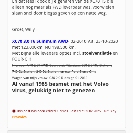
En dat lees ik ook bij eigenaren van de XC70 T5 die
alleen nog maar als FWD leverbaar was, voorwielen
slaan snel door biogas geven op een natte weg.
Groet, Willy
XC70 3.0 T6 Summum AWD
- 02-2010 V.a. 23-10-2020
met 123.000km. Nu 198.500 km.
Met bijna alle levebare opties incl.
stoelventilatie
en
FOUR-C !!
Hiervoor: V70 2.5T AWD Geartronic Titanium, 850 2.5 10v Station ,
740 GL Station, 240 DL Station, en o.a. Ford Sierra Ghia
Wagen van mijn vrouw: C30 2.0 R-design 01-2012
Al vanaf 1985 besmet met het Volvo
virus, gelukkig niet te genezen
This post has been edited 1-times. Last edit: 09.02.2025 - 16:13 by
ProVolvo
.