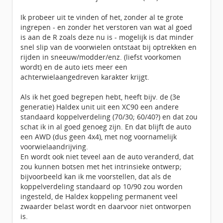
Ik probeer uit te vinden of het, zonder al te grote
ingrepen - en zonder het verstoren van wat al goed
is aan de R zoals deze nu is - mogelijk is dat minder
snel slip van de voorwielen ontstaat bij optrekken en
rijden in sneeuw/modder/enz. (liefst voorkomen
wordt) en de auto iets meer een
achterwielaangedreven karakter krijgt.
Als ik het goed begrepen hebt, heeft bijv. de (3e
generatie) Haldex unit uit een XC90 een andere
standaard koppelverdeling (70/30; 60/40?) en dat zou
schat ik in al goed genoeg zijn. En dat blijft de auto
een AWD (dus geen 4x4), met nog voornamelijk
voorwielaandrijving.
En wordt ook niet teveel aan de auto veranderd, dat
zou kunnen botsen met het intrinsieke ontwerp;
bijvoorbeeld kan ik me voorstellen, dat als de
koppelverdeling standaard op 10/90 zou worden
ingesteld, de Haldex koppeling permanent veel
zwaarder belast wordt en daarvoor niet ontworpen
is.