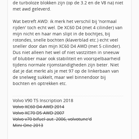
de turboloze blokken zijn (op de 3.2 en de V8 na) niet
met awd geleverd.
Wat betreft AWD: ik merk het verschil bij 'normaal
rijden' toch echt wel. De XC60 D4 (met 4 cilinder) van
mijn nicht en haar man slipt in de bochtjes, bij
rotondes, snelle bochten (klaverblad etc.) echt veel
sneller door dan mijn XC60 D4 AWD (met 5 cilinder).
Dus niet alleen het wel of niet vastzitten in sneeuw
of blubber maar ook stabiliteit en voorspelbaarheid
tijdens normale rijomstandigheden zijn beter. Niet
dat je dat merkt als je met 97 op de linkerbaan van
de snelweg sukkelt, maar wel binnendoor bij
bochten en optrekken etc.
Volvo V90 T5 Inscription 2018
Volvo XC60 D4 AWD 2014
Volvo XC70 D5 AWD 2007
Volvo v70 bifuel aut. 2006, volvotune'd
Mini One 2013