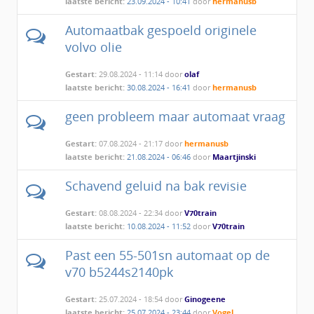
laatste bericht:
23.09.2024 - 10:41
door
hermanusb
Automaatbak gespoeld originele
volvo olie
Gestart:
29.08.2024 - 11:14 door
olaf
laatste bericht:
30.08.2024 - 16:41
door
hermanusb
geen probleem maar automaat vraag
Gestart:
07.08.2024 - 21:17 door
hermanusb
laatste bericht:
21.08.2024 - 06:46
door
Maartjinski
Schavend geluid na bak revisie
Gestart:
08.08.2024 - 22:34 door
V70train
laatste bericht:
10.08.2024 - 11:52
door
V70train
Past een 55-501sn automaat op de
v70 b5244s2140pk
Gestart:
25.07.2024 - 18:54 door
Ginogeene
laatste bericht:
25.07.2024 - 23:44
door
Vogel