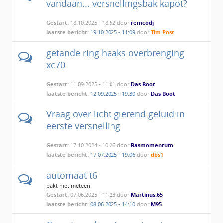
vandaan... versnellingsbak kapot?
Gestart:
18.10.2025 - 18:52 door
remcodj
laatste bericht:
19.10.2025 - 11:09
door
Tim Post
getande ring haaks overbrenging
xc70
Gestart:
11.09.2025 - 11:01 door
Das Boot
laatste bericht:
12.09.2025 - 19:30
door
Das Boot
Vraag over licht gierend geluid in
eerste versnelling
Gestart:
17.10.2024 - 10:26 door
Basmomentum
laatste bericht:
17.07.2025 - 19:06
door
dbs1
automaat t6
pakt niet meteen
Gestart:
07.06.2025 - 11:23 door
Martinus.65
laatste bericht:
08.06.2025 - 14:10
door
M95