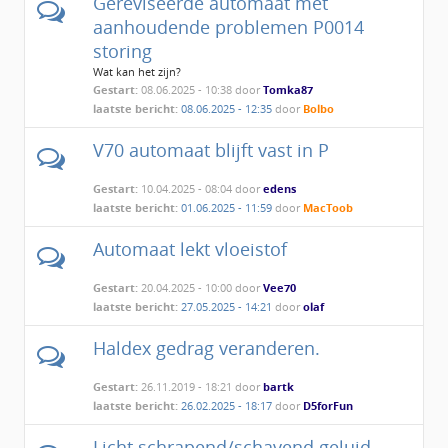
Gereviseerde automaat met
aanhoudende problemen P0014
storing
Wat kan het zijn?
Gestart:
08.06.2025 - 10:38 door
Tomka87
laatste bericht:
08.06.2025 - 12:35
door
Bolbo
V70 automaat blijft vast in P
Gestart:
10.04.2025 - 08:04 door
edens
laatste bericht:
01.06.2025 - 11:59
door
MacToob
Automaat lekt vloeistof
Gestart:
20.04.2025 - 10:00 door
Vee70
laatste bericht:
27.05.2025 - 14:21
door
olaf
Haldex gedrag veranderen.
Gestart:
26.11.2019 - 18:21 door
bartk
laatste bericht:
26.02.2025 - 18:17
door
D5forFun
Licht schrapend/schavend geluid