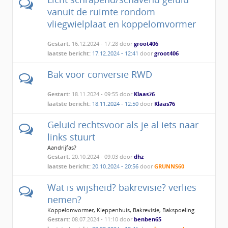
vanuit de ruimte rondom
vliegwielplaat en koppelomvormer
Gestart:
16.12.2024 - 17:28 door
groot406
laatste bericht:
17.12.2024 - 12:41
door
groot406
Bak voor conversie RWD
Gestart:
18.11.2024 - 09:55 door
Klaas76
laatste bericht:
18.11.2024 - 12:50
door
Klaas76
Geluid rechtsvoor als je al iets naar
links stuurt
Aandrijfas?
Gestart:
20.10.2024 - 09:03 door
dhz
laatste bericht:
20.10.2024 - 20:56
door
GRUNNS60
Wat is wijsheid? bakrevisie? verlies
nemen?
Koppelomvormer, Kleppenhuis, Bakrevisie, Bakspoeling.
Gestart:
08.07.2024 - 11:10 door
benben65