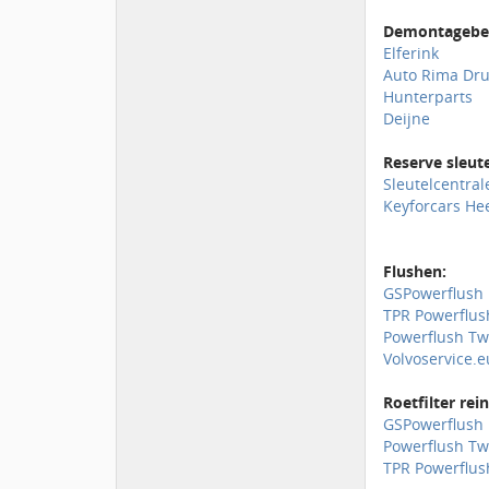
Demontagebed
Elferink
Auto Rima Dr
Hunterparts
Deijne
Reserve sleut
Sleutelcentra
Keyforcars H
Flushen:
GSPowerflush
TPR Powerflus
Powerflush T
Volvoservice.e
Roetfilter rei
GSPowerflush
Powerflush T
TPR Powerflus