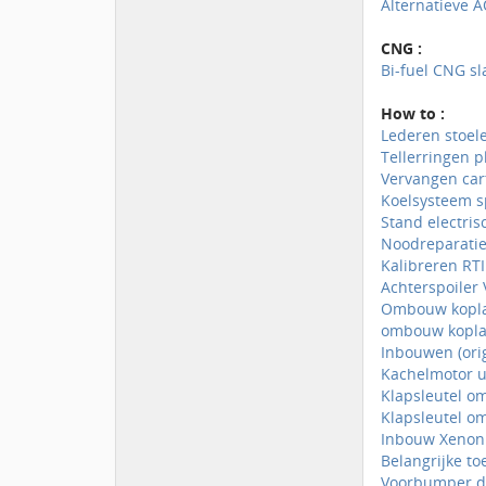
Alternatieve A
CNG :
Bi-fuel CNG sl
How to :
Lederen stoel
Tellerringen p
Vervangen cart
Koelsysteem s
Stand electris
Noodreparatie
Kalibreren RTI
Achterspoiler
Ombouw koplam
ombouw koplam
Inbouwen (ori
Kachelmotor 
Klapsleutel o
Klapsleutel om
Inbouw Xenon (
Belangrijke to
Voorbumper d