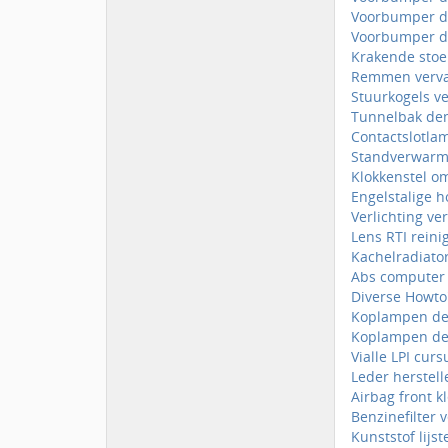
Voorbumper d
Voorbumper 
Krakende stoel
Remmen verva
Stuurkogels v
Tunnelbak de
Contactslotla
Standverwarm
Klokkenstel o
Engelstalige h
Verlichting v
Lens RTI reini
Kachelradiator
Abs computer 
Diverse Howto'
Koplampen d
Koplampen de
Vialle LPI cur
Leder herstell
Airbag front k
Benzinefilter
Kunststof lijst