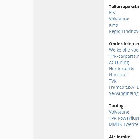
Tellerreparati
Ets
Volvotune
Kms
Regio Eindho
Onderdelen en
Welke olie voo
TPR-carparts.n
ACTuning
Hunterparts
Nordicar
TVK
Frames t.b.v. 
Vervanginging
Tuning:
Volvotune
TPR Powerflus
MMTS Twente
Air-intake: