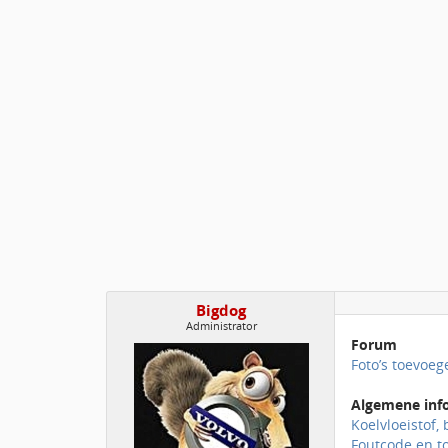
Bigdog
Administrator
Forum
Foto’s toevoege
Algemene inf
Koelvloeistof, 
Foutcode en to