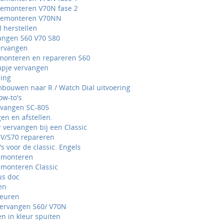
emonteren V70N fase 2
demonteren V70NN
 herstellen
ngen S60 V70 S80
ervangen
monteren en repareren S60
mpje vervangen
ing
mbouwen naar R / Watch Dial uitvoering
ow-to's
ervangen SC-805
gen en afstellen.
 vervangen bij een Classic
V/S70 repareren
s voor de classic. Engels
emonteren
monteren Classic
sus doc
en
leuren
 vervangen S60/ V70N
en in kleur spuiten