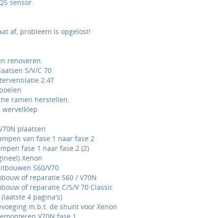
QS sensor.
aat af, probleem is opgelost!
en renoveren.
laatsen S/V/C 70
erventilatie 2.4T
poelen
che ramen herstellen.
 wervelklep
 V70N plaatsen
pen van fase 1 naar fase 2
pen fase 1 naar fase 2 (2)
gineel) Xenon
uitbouwen S60/V70
mbouw of reparatie S60 / V70N
bouw of reparatie C/S/V 70 Classic
laatste 4 pagina's)
evoeging m.b.t. de shunt voor Xenon
emonteren V70N fase 1