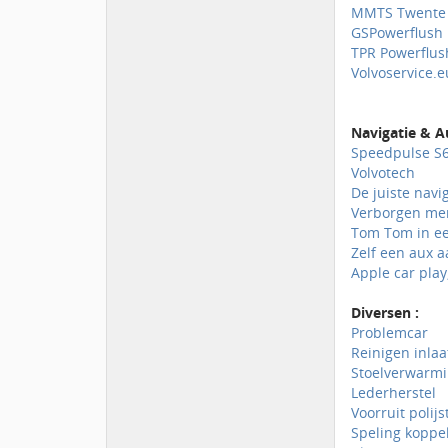
MMTS Twente
GSPowerflush
TPR Powerflus
Volvoservice.e
Navigatie & A
Speedpulse S
Volvotech
De juiste navi
Verborgen me
Tom Tom in ee
Zelf een aux 
Apple car play
Diversen :
Problemcar
Reinigen inlaat
Stoelverwarmi
Lederherstel
Voorruit polijs
Speling koppe