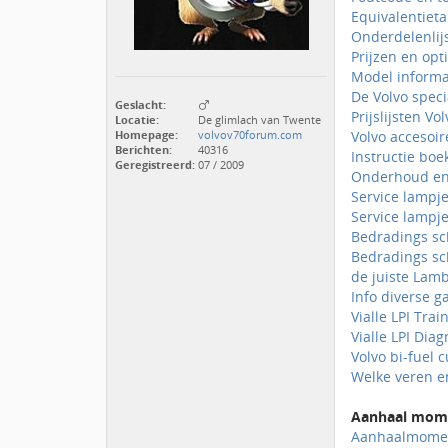
Equivalentiet
Onderdelenlij
Prijzen en op
Model informat
De Volvo specia
Geslacht:
Prijslijsten Vol
Locatie:
De glimlach van Twente
Volvo accesoir
Homepage:
volvov70forum.com
Berichten:
40316
Instructie boe
Geregistreerd:
07 / 2009
Onderhoud en
Service lampje
Service lampje
Bedradings s
Bedradings sc
de juiste Lam
Info diverse ga
Vialle LPI Trai
Vialle LPI Diag
Volvo bi-fuel 
Welke veren e
Aanhaal mom
Aanhaalmomen