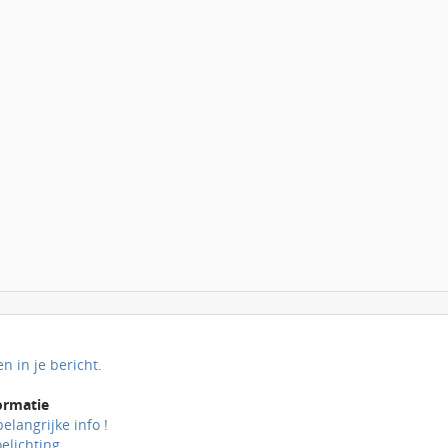
n in je bericht.
ormatie
belangrijke info !
elichting