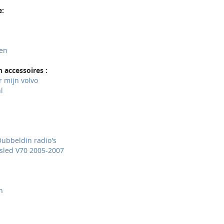
e:
ven
 accessoires :
r mijn volvo
l
Dubbeldin radio's
sled V70 2005-2007
h