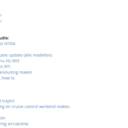
h
u
udio:
60 /V70N
gatie update (alle modellen)
nu HU 803
n RTI
aansluiting maken
, how to
 traject
ng en cruise control werkend maken.
ten
ling aircopomp.