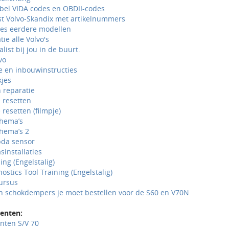
abel VIDA codes en OBDII-codes
st Volvo-Skandix met artikelnummers
ties eerdere modellen
ie alle Volvo's
list bij jou in de buurt.
vo
e en inbouwinstructies
kjes
 reparatie
 resetten
 resetten (filmpje)
chema’s
hema’s 2
bda sensor
sinstallaties
ning (Engelstalig)
nostics Tool Training (Engelstalig)
cursus
n schokdempers je moet bestellen voor de S60 en V70N
enten:
ten S/V 70