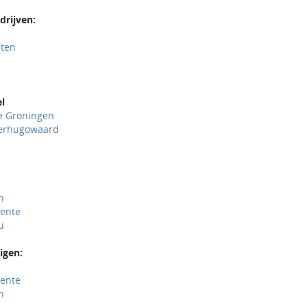
rijven:
uten
el
le Groningen
eerhugowaard
h
wente
u
nigen:
wente
h