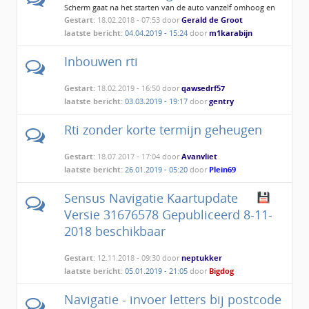
Scherm gaat na het starten van de auto vanzelf omhoog en
weer naar beneden
Gestart:
18.02.2018 - 07:53 door
Gerald de Groot
laatste bericht:
04.04.2019 - 15:24
door
m1karabijn
Inbouwen rti
Gestart:
18.02.2019 - 16:50 door
qawsedrf57
laatste bericht:
03.03.2019 - 19:17
door
gentry
Rti zonder korte termijn geheugen
Gestart:
18.07.2017 - 17:04 door
Avanvliet
laatste bericht:
26.01.2019 - 05:20
door
Plein69
Sensus Navigatie Kaartupdate
Versie 31676578 Gepubliceerd 8-11-
2018 beschikbaar
Gestart:
12.11.2018 - 09:30 door
neptukker
laatste bericht:
05.01.2019 - 21:05
door
Bigdog
Navigatie - invoer letters bij postcode