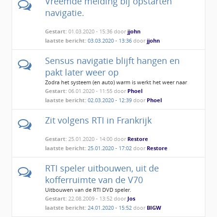
Vreemde melding bij opstarten
navigatie.
Gestart:
01.03.2020 - 15:36 door
jjohn
laatste bericht:
03.03.2020 - 13:36
door
jjohn
Sensus navigatie blijft hangen en
pakt later weer op
Zodra het systeem (en auto) warm is werkt het weer naar
behoren
Gestart:
06.01.2020 - 11:55 door
Phoel
laatste bericht:
02.03.2020 - 12:39
door
Phoel
Zit volgens RTI in Frankrijk
Gestart:
25.01.2020 - 14:00 door
Restore
laatste bericht:
25.01.2020 - 17:02
door
Restore
RTI speler uitbouwen, uit de
kofferruimte van de V70
Uitbouwen van de RTI DVD speler.
Gestart:
22.08.2009 - 13:52 door
Jos
laatste bericht:
24.01.2020 - 15:52
door
BIGW