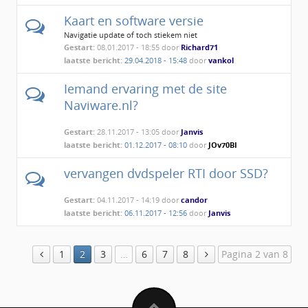
Kaart en software versie
Navigatie update of toch stiekem niet
Gestart:
08.01.2017 - 18:55 door
Richard71
laatste bericht:
29.04.2018 - 15:48
door
vankol
Iemand ervaring met de site
Naviware.nl?
Gestart:
28.11.2017 - 13:05 door
Janvis
laatste bericht:
01.12.2017 - 08:10
door
JOv70BI
vervangen dvdspeler RTI door SSD?
Gestart:
04.11.2017 - 14:19 door
candor
laatste bericht:
06.11.2017 - 12:56
door
Janvis
1
2
3
…
6
7
8
Pagina 2 van 8