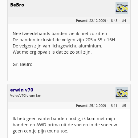
BeBro
Posted:
22.12.2009 - 18:48 ·
#4
Nee tweedehands banden zie ik niet zo zitten.
De banden inclusief de velgen zijn 205 x 55 x 16H
De velgen zijn van lichtgewicht, aluminium.
Wat me erg opvalt is dat ze zo stil zijn.
Gr. BeBro
erwin v70
VolvoV70forum fan
Geslacht:
Posted:
25.12.2009 - 13:11 ·
#5
Locatie:
Eindhoven
Leeftijd:
57
Berichten:
332
Ik heb geen winterbanden nodig, ik kom met mijn
Geregistreerd:
03 / 2009
banden en AWD prima uit de voeten in de sneeuw
geen centje pijn tot nu toe.