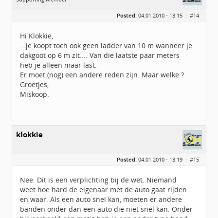
Geslacht:
Posted:
04.01.2010 - 13:15 ·
#14
Locatie:
Dordogne
Leeftijd:
85
Berichten:
89
Hi Klokkie,
Geregistreerd:
12 / 2009
...je koopt toch ook geen ladder van 10 m wanneer je
dakgoot op 6 m zit.... Van die laatste paar meters
heb je alleen maar last.
Er moet (nog) een andere reden zijn. Maar welke ?
Groetjes,
Miskoop.
klokkie
Posted:
04.01.2010 - 13:19 ·
#15
Nee. Dit is een verplichting bij de wet. Niemand
weet hoe hard de eigenaar met de auto gaat rijden
en waar. Als een auto snel kan, moeten er andere
banden onder dan een auto die niet snel kan. Onder