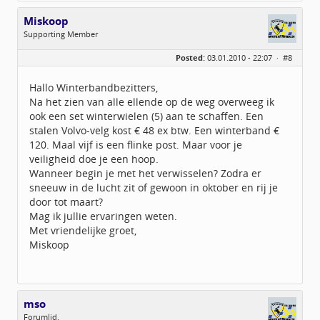
Miskoop
Supporting Member
Geslacht:
Posted:
03.01.2010 - 22:07 ·
#8
Locatie:
Dordogne
Leeftijd:
85
Berichten:
89
Hallo Winterbandbezitters,
Geregistreerd:
12 / 2009
Na het zien van alle ellende op de weg overweeg ik
ook een set winterwielen (5) aan te schaffen. Een
stalen Volvo-velg kost € 48 ex btw. Een winterband €
120. Maal vijf is een flinke post. Maar voor je
veiligheid doe je een hoop.
Wanneer begin je met het verwisselen? Zodra er
sneeuw in de lucht zit of gewoon in oktober en rij je
door tot maart?
Mag ik jullie ervaringen weten.
Met vriendelijke groet,
Miskoop
mso
Forumlid.