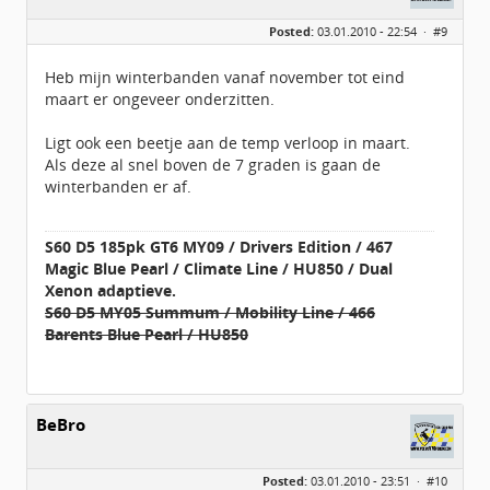
Geslacht:
Posted:
03.01.2010 - 22:54 ·
#9
Locatie:
Nieuw Vennep
Berichten:
166
Geregistreerd:
02 / 2009
Heb mijn winterbanden vanaf november tot eind
maart er ongeveer onderzitten.
Ligt ook een beetje aan de temp verloop in maart.
Als deze al snel boven de 7 graden is gaan de
winterbanden er af.
S60 D5 185pk GT6 MY09 / Drivers Edition / 467
Magic Blue Pearl / Climate Line / HU850 / Dual
Xenon adaptieve.
S60 D5 MY05 Summum / Mobility Line / 466
Barents Blue Pearl / HU850
BeBro
Posted:
03.01.2010 - 23:51 ·
#10