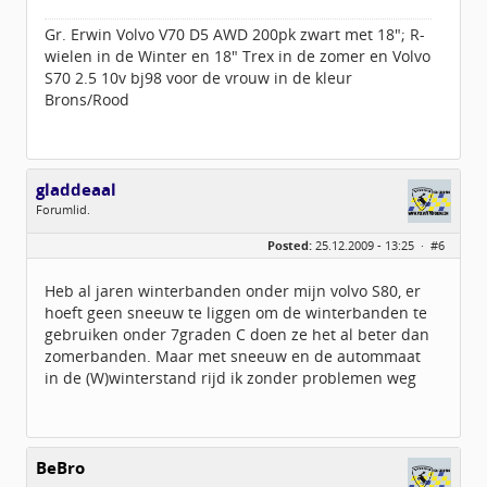
Gr. Erwin Volvo V70 D5 AWD 200pk zwart met 18"; R-
wielen in de Winter en 18" Trex in de zomer en Volvo
S70 2.5 10v bj98 voor de vrouw in de kleur
Brons/Rood
gladdeaal
Forumlid.
Geslacht:
Posted:
25.12.2009 - 13:25 ·
#6
Locatie:
Enkhuizen
Leeftijd:
78
Berichten:
2
Heb al jaren winterbanden onder mijn volvo S80, er
Geregistreerd:
03 / 2009
hoeft geen sneeuw te liggen om de winterbanden te
gebruiken onder 7graden C doen ze het al beter dan
zomerbanden. Maar met sneeuw en de autommaat
in de (W)winterstand rijd ik zonder problemen weg
BeBro