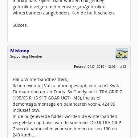
marktplaats kijken. Daar worden ook genoeg
gebruikte velgen met nieuwe/zgan/gebruikte
winterbanden aangeboden. Kan de helft schelen.
Succes.
Miskoop
Supporting Member
Geslacht:
Posted:
04.01.2010 - 12:06 ·
#12
Locatie:
Dordogne
Leeftijd:
85
Berichten:
89
Hallo Winterbandbezitters,
Geregistreerd:
12 / 2009
Ik ben even bij Vulco binnengestapt, een soort Kwik-
Fit maar dan op z'n Frans. 5x Goodyear ULTRA GRIP 7
(195/65 R 15 91T GOAR UG7+ MS), inclusief
demontage/montage en balanceren voor € 424,95
inclusief btw.
In de bijgeleverde folder worden de winterbanden
vergeleken op basis van de snelheid. De ULTRA GRIP
7 wordt aanbevolen voor snelheden tussen 190 en
240 km/h....