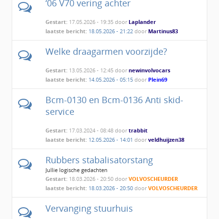
‘06 V70 vering achter
Gestart:
17.05.2026 - 19:35 door
Laplander
laatste bericht:
18.05.2026 - 21:22
door
Martinus83
Welke draagarmen voorzijde?
Gestart:
13.05.2026 - 12:45 door
newinvolvocars
laatste bericht:
14.05.2026 - 05:15
door
Plein69
Bcm-0130 en Bcm-0136 Anti skid-
service
Gestart:
17.03.2024 - 08:48 door
trabbit
laatste bericht:
12.05.2026 - 14:01
door
veldhuijzen38
Rubbers stabalisatorstang
Jullie logische gedachten
Gestart:
18.03.2026 - 20:50 door
VOLVOSCHEURDER
laatste bericht:
18.03.2026 - 20:50
door
VOLVOSCHEURDER
Vervanging stuurhuis