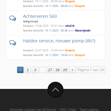
Gestart:
19.11.2025 - 09:09 door
Ruspek
laatste bericht:
19.11.2025 - 09:09
door
Ruspek
Achterveren S60
lastig klusje
Gestart:
13.08.2025 - 07:01 door
ohz274
laatste bericht:
19.11.2025 - 06:38
door
Maartjinski
Haldex service, nieuwe pomp (Ali?)
Gestart:
22.07.2025 - 15:09 door
Ruspek
laatste bericht:
18.11.2025 - 19:40
door
Ruspek
1
2
3
…
27
28
29
Pagina 1 van 29
Verwijder cookies van dit forum
·
FAQ / Help
·
Team pagina
·