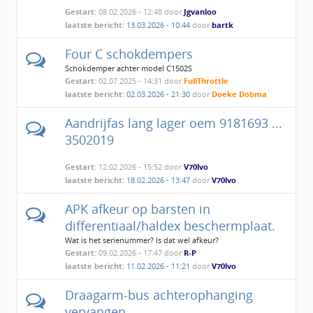
Gestart:
08.02.2026 - 12:48 door
Jgvanloo
laatste bericht:
13.03.2026 - 10:44
door
bartk
Four C schokdempers
Schokdemper achter model C1502S
Gestart:
02.07.2025 - 14:31 door
FullThrottle
laatste bericht:
02.03.2026 - 21:30
door
Doeke Dobma
Aandrijfas lang lager oem 9181693 ...
3502019
Gestart:
12.02.2026 - 15:52 door
V70lvo
laatste bericht:
18.02.2026 - 13:47
door
V70lvo
APK afkeur op barsten in
differentiaal/haldex beschermplaat.
Wat is het serienummer? Is dat wel afkeur?
Gestart:
09.02.2026 - 17:47 door
R-P
laatste bericht:
11.02.2026 - 11:21
door
V70lvo
Draagarm-bus achterophanging
vervangen